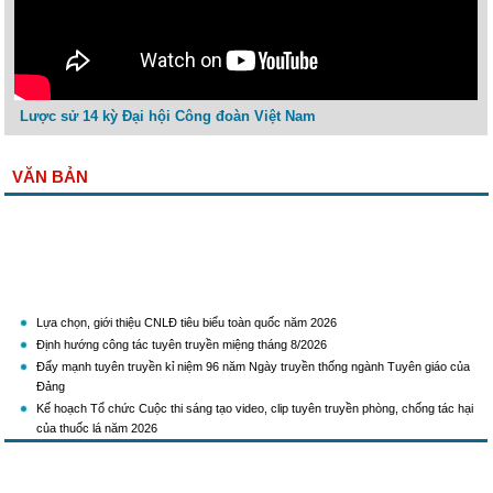
Lược sử 14 kỳ Đại hội Công đoàn Việt Nam
VĂN BẢN
Lựa chọn, giới thiệu CNLĐ tiêu biểu toàn quốc năm 2026
Định hướng công tác tuyên truyền miệng tháng 8/2026
Đẩy mạnh tuyên truyền kỉ niệm 96 năm Ngày truyền thống ngành Tuyên giáo của
Đảng
Kế hoạch Tổ chức Cuộc thi sáng tạo video, clip tuyên truyền phòng, chống tác hại
của thuốc lá năm 2026
KH Triển khai Ch/tr hành động của CĐCTVN thực hiện Chỉ thị số 58/CT-TW ngày
10/01/2026 của Ban Bí thư TW Đảng về "Tăng cường sự lãnh đạo của Đảng đối với
công tác truyên truyền,giáo dục chính trị,tư tưởng,pháp luật cho công nhân trong