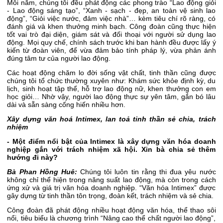
Mỗi năm, chúng tôi đều phát động các phong trào “Lao động giỏi
- Lao động sáng tạo”, “Xanh - sạch - đẹp, an toàn vệ sinh lao
động”, “Giỏi việc nước, đảm việc nhà”… kèm tiêu chí rõ ràng, có
đánh giá và khen thưởng minh bạch. Công đoàn cũng thực hiện
tốt vai trò đại diện, giám sát và đối thoại với người sử dụng lao
động. Mọi quy chế, chính sách trước khi ban hành đều được lấy ý
kiến từ đoàn viên, để vừa đảm bảo tính pháp lý, vừa phản ánh
đúng tâm tư của người lao động.
Các hoạt động chăm lo đời sống vật chất, tinh thần cũng được
chúng tôi tổ chức thường xuyên như: Khám sức khỏe định kỳ, du
lịch, sinh hoạt tập thể, hỗ trợ lao động nữ, khen thưởng con em
học giỏi… Nhờ vậy, người lao động thực sự yên tâm, gắn bó lâu
dài và sẵn sàng cống hiến nhiều hơn.
Xây dựng văn hoá Intimex, lan toả tinh thần sẻ chia, trách
nhiệm
- Một điểm nổi bật của Intimex là xây dựng văn hóa doanh
nghiệp gắn với trách nhiệm xã hội. Xin bà chia sẻ thêm
hướng đi này?
Bà Phan Hồng Huê:
Chúng tôi luôn tin rằng thi đua yêu nước
không chỉ thể hiện trong năng suất lao động, mà còn trong cách
ứng xử và giá trị văn hóa doanh nghiệp. “Văn hóa Intimex” được
gây dựng từ tinh thần tôn trọng, đoàn kết, trách nhiệm và sẻ chia.
Công đoàn đã phát động nhiều hoạt động văn hóa, thể thao sôi
nổi, tiêu biểu là chương trình “Nâng cao thể chất người lao động”,