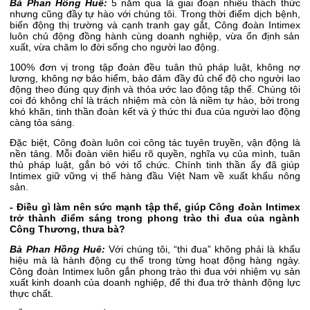
Bà Phan Hồng Huê:
5 năm qua là giai đoạn nhiều thách thức
nhưng cũng đầy tự hào với chúng tôi. Trong thời điểm dịch bệnh,
biến động thị trường và cạnh tranh gay gắt, Công đoàn Intimex
luôn chủ động đồng hành cùng doanh nghiệp, vừa ổn định sản
xuất, vừa chăm lo đời sống cho người lao động.
100% đơn vị trong tập đoàn đều tuân thủ pháp luật, không nợ
lương, không nợ bảo hiểm, bảo đảm đầy đủ chế độ cho người lao
động theo đúng quy định và thỏa ước lao động tập thể. Chúng tôi
coi đó không chỉ là trách nhiệm mà còn là niềm tự hào, bởi trong
khó khăn, tinh thần đoàn kết và ý thức thi đua của người lao động
càng tỏa sáng.
Đặc biệt, Công đoàn luôn coi công tác tuyên truyền, vận động là
nền tảng. Mỗi đoàn viên hiểu rõ quyền, nghĩa vụ của mình, tuân
thủ pháp luật, gắn bó với tổ chức. Chính tinh thần ấy đã giúp
Intimex giữ vững vị thế hàng đầu Việt Nam về xuất khẩu nông
sản.
- Điều gì làm nên sức mạnh tập thể, giúp Công đoàn Intimex
trở thành điểm sáng trong phong trào thi đua của ngành
Công Thương, thưa bà?
Bà Phan Hồng Huê:
Với chúng tôi, “thi đua” không phải là khẩu
hiệu mà là hành động cụ thể trong từng hoạt động hàng ngày.
Công đoàn Intimex luôn gắn phong trào thi đua với nhiệm vụ sản
xuất kinh doanh của doanh nghiệp, để thi đua trở thành động lực
thực chất.