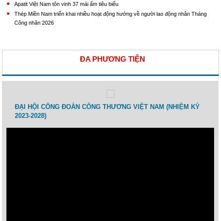
Apatit Việt Nam tôn vinh 37 mái ấm tiêu biểu
Thép Miền Nam triển khai nhiều hoạt động hướng về người lao động nhân Tháng
Công nhân 2026
ĐA PHƯƠNG TIỆN
 lao
ĐẠI HỘI CÔNG ĐOÀN CÔNG THƯƠNG VIỆT NAM (NHIỆM KỲ
Toạ 
2023-2028)
Thươ