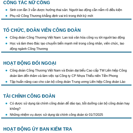
CÔNG TÁC NỮ CÔNG
Sinh con lần 3 vẫn được hưởng thai sản: Người lao động cần nắm rõ điều kiện
Phụ nữ Công Thương khẳng định vai trò trong thời kỳ mới
TỔ CHỨC, ĐOÀN VIÊN CÔNG ĐOÀN
Công đoàn Công Thương Việt Nam: Lan toả văn hóa công vụ tới người lao động
Học và làm theo Bác tạo chuyển biến mạnh mẽ trong công nhân, viên chức, lao
động ngành Công Thương
HOẠT ĐỘNG ĐỐI NGOẠI
Công đoàn Công Thương Việt Nam và Đoàn đại biểu Cao cấp TW Liên hiệp Công
đoàn làm đến thăm và làm việc tại Công ty CP Nhựa Thiếu niên Tiền Phong
Tập huấn nâng cao cho cán bộ công đoàn Trung ương Liên hiệp Công đoàn Lào
TÀI CHÍNH CÔNG ĐOÀN
Có được sử dụng tài chính công đoàn để đào tạo, bồi dưỡng cán bộ công đoàn hay
không?
Những nhiệm vụ được sử dụng tài chính công đoàn từ 01/7/2025
HOẠT ĐỘNG ỦY BAN KIỂM TRA