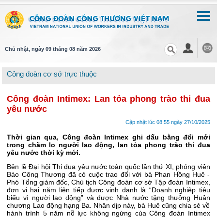
Chủ nhật, ngày 09 tháng 08 năm 2026
Công đoàn cơ sở trực thuộc
Công đoàn Intimex: Lan tỏa phong trào thi đua
yêu nước
Cập nhật lúc 08:55 ngày 27/10/2025
Thời gian qua, Công đoàn Intimex ghi dấu bằng đổi mới
trong chăm lo người lao động, lan tỏa phong trào thi đua
yêu nước thời kỳ mới.
Bên lề Đại hội Thi đua yêu nước toàn quốc lần thứ XI, phóng viên
Báo Công Thương đã có cuộc trao đổi với bà Phan Hồng Huê -
Phó Tổng giám đốc, Chủ tịch Công đoàn cơ sở Tập đoàn Intimex,
đơn vị hai năm liên tiếp được vinh danh là “Doanh nghiệp tiêu
biểu vì người lao động” và được Nhà nước tặng thưởng Huân
chương Lao động hạng Ba. Nhân dịp này, bà Huê cũng chia sẻ về
hành trình 5 năm nỗ lực không ngừng của Công đoàn Intimex