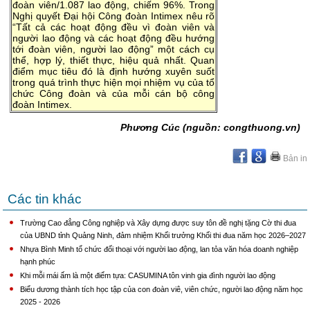
đoàn viên/1.087 lao động, chiếm 96%. Trong
Nghị quyết Đại hội Công đoàn Intimex nêu rõ
“Tất cả các hoạt động đều vì đoàn viên và
người lao động và các hoạt động đều hướng
tới đoàn viên, người lao động” một cách cụ
thể, hợp lý, thiết thực, hiệu quả nhất. Quan
điểm mục tiêu đó là định hướng xuyên suốt
trong quá trình thực hiện mọi nhiệm vụ của tổ
chức Công đoàn và của mỗi cán bộ công
đoàn Intimex.
Phương Cúc (nguồn: congthuong.vn)
Bản in
Các tin khác
Trường Cao đẳng Công nghiệp và Xây dựng được suy tôn đề nghị tặng Cờ thi đua
của UBND tỉnh Quảng Ninh, đảm nhiệm Khối trưởng Khối thi đua năm học 2026–2027
Nhựa Bình Minh tổ chức đối thoại với người lao động, lan tỏa văn hóa doanh nghiệp
hạnh phúc
Khi mỗi mái ấm là một điểm tựa: CASUMINA tôn vinh gia đình người lao động
Biểu dương thành tích học tập của con đoàn viê, viên chức, người lao động năm học
2025 - 2026