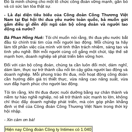
Đó là minh chứng cho một tổ chức công đoàn vững mạnh, gắn bó
và có sức lan tỏa thật sự.
- Là đại diện tiêu biểu của Công đoàn Công Thương Việt
Nam tại Đại hội thi đua yêu nước toàn quốc, bà muốn gửi
gắm điều gì đến đội ngũ cán bộ công đoàn và người lao
động cả nước?
Bà Phan Hồng Huê:
Tôi chỉ muốn nói rằng, thi đua yêu nước bắt
đầu từ chính trái tim của mỗi người lao động. Mỗi chúng ta hãy
làm tốt phần việc của mình với tinh thần trách nhiệm, sáng tạo và
tình yêu nghề. Bởi mỗi người cùng cố gắng một chút, tập thể sẽ
mạnh hơn, doanh nghiệp sẽ phát triển bền vững hơn.
Đối với cán bộ công đoàn, chúng ta cần luôn đổi mới, dám nghĩ,
dám làm, thực sự trở thành cầu nối tin cậy giữa người lao động và
doanh nghiệp. Mỗi phong trào thi đua, mỗi hoạt động công đoàn
cần hướng đến giá trị thiết thực, vừa nâng cao năng suất, vừa
vun đắp hạnh phúc cho người lao động.
Tôi tin rằng, khi thi đua được nuôi dưỡng bằng sự chân thành và
niềm tự hào nghề nghiệp, nó sẽ trở thành sức mạnh to lớn, không
chỉ thúc đẩy doanh nghiệp phát triển, mà còn góp phần khẳng
định vị thế của Công đoàn Công Thương Việt Nam trong thời kỳ
hội nhập.
- Xin cảm ơn bà!
Hiện nay Công đoàn Công ty Intimex có 1.040