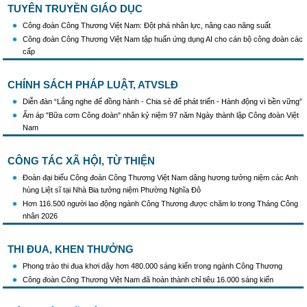
tình hình mới"
TUYÊN TRUYỀN GIÁO DỤC
Triển khai thực hiện Hướng dẫn số 28/HD-BTGDVTW về xác định, lựa chọn ngày
Công đoàn Công Thương Việt Nam: Đột phá nhân lực, nâng cao năng suất
truyền thống, ngày thành lập, ngày tái lập sau sắp xếp tổ chức bộ máy của hệ thống
Công đoàn Công Thương Việt Nam tập huấn ứng dụng AI cho cán bộ công đoàn các
chính trị
cấp
Triển khai truyền thông "Chiến dịch 500 ngày đêm đẩy mạnh thực hiện tìm kiếm, quy
tập và xác định danh tính hài cốt liệt sĩ"
Hướng dẫn tuyên truyền kỷ niệm 97 năm Ngày thành lập Công đoàn Việt Nam
CHÍNH SÁCH PHÁP LUẬT, ATVSLĐ
(28/7/1929 - 28/7/2026)
Diễn đàn “Lắng nghe để đồng hành - Chia sẻ để phát triển - Hành động vì bền vững”
Khẩu hiệu tuyên truyền trong nhiệm kỳ Đại hội XIV của Đảng
Ấm áp "Bữa cơm Công đoàn" nhân kỷ niệm 97 năm Ngày thành lập Công đoàn Việt
Triển khai thực hiện Chỉ thị số 25/CT-TTg của Thủ tướng Chính phủ về tăng cường
Nam
công tác phòng, chống buôn lậu, vận chuyển, sản xuất, mua bán, tàng trữ, sử dụng
trái phép thuốc lá trong tình hình mới
CÔNG TÁC XÃ HỘI, TỪ THIỆN
Đoàn đại biểu Công đoàn Công Thương Việt Nam dâng hương tưởng niệm các Anh
hùng Liệt sĩ tại Nhà Bia tưởng niệm Phường Nghĩa Đô
Hơn 116.500 người lao động ngành Công Thương được chăm lo trong Tháng Công
nhân 2026
THI ĐUA, KHEN THƯỞNG
Phong trào thi đua khơi dậy hơn 480.000 sáng kiến trong ngành Công Thương
Công đoàn Công Thương Việt Nam đã hoàn thành chỉ tiêu 16.000 sáng kiến