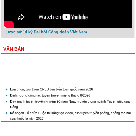
Lược sử 14 kỳ Đại hội Công đoàn Việt Nam
VĂN BẢN
Lựa chọn, giới thiệu CNLĐ tiêu biểu toàn quốc năm 2026
Định hướng công tác tuyên truyền miệng tháng 8/2026
Đẩy mạnh tuyên truyền kỉ niệm 96 năm Ngày truyền thống ngành Tuyên giáo của
Đảng
Kế hoạch Tổ chức Cuộc thi sáng tạo video, clip tuyên truyền phòng, chống tác hại
của thuốc lá năm 2026
KH Triển khai Ch/tr hành động của CĐCTVN thực hiện Chỉ thị số 58/CT-TW ngày
10/01/2026 của Ban Bí thư TW Đảng về "Tăng cường sự lãnh đạo của Đảng đối với
công tác truyên truyền,giáo dục chính trị,tư tưởng,pháp luật cho công nhân trong