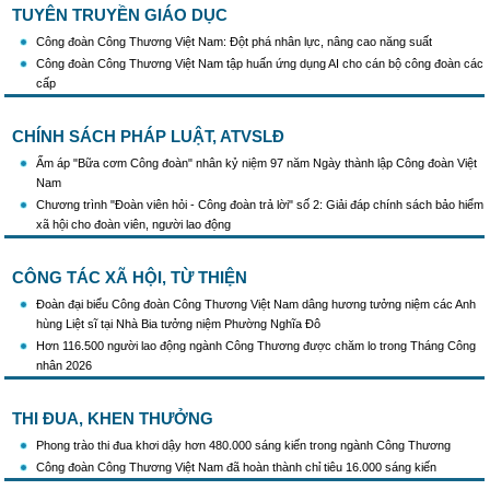
tình hình mới"
TUYÊN TRUYỀN GIÁO DỤC
Triển khai thực hiện Hướng dẫn số 28/HD-BTGDVTW về xác định, lựa chọn ngày
Công đoàn Công Thương Việt Nam: Đột phá nhân lực, nâng cao năng suất
truyền thống, ngày thành lập, ngày tái lập sau sắp xếp tổ chức bộ máy của hệ thống
Công đoàn Công Thương Việt Nam tập huấn ứng dụng AI cho cán bộ công đoàn các
chính trị
cấp
Triển khai truyền thông "Chiến dịch 500 ngày đêm đẩy mạnh thực hiện tìm kiếm, quy
tập và xác định danh tính hài cốt liệt sĩ"
Hướng dẫn tuyên truyền kỷ niệm 97 năm Ngày thành lập Công đoàn Việt Nam
CHÍNH SÁCH PHÁP LUẬT, ATVSLĐ
(28/7/1929 - 28/7/2026)
Ấm áp "Bữa cơm Công đoàn" nhân kỷ niệm 97 năm Ngày thành lập Công đoàn Việt
Khẩu hiệu tuyên truyền trong nhiệm kỳ Đại hội XIV của Đảng
Nam
Triển khai thực hiện Chỉ thị số 25/CT-TTg của Thủ tướng Chính phủ về tăng cường
Chương trình "Đoàn viên hỏi - Công đoàn trả lời" số 2: Giải đáp chính sách bảo hiểm
công tác phòng, chống buôn lậu, vận chuyển, sản xuất, mua bán, tàng trữ, sử dụng
xã hội cho đoàn viên, người lao động
trái phép thuốc lá trong tình hình mới
CÔNG TÁC XÃ HỘI, TỪ THIỆN
Đoàn đại biểu Công đoàn Công Thương Việt Nam dâng hương tưởng niệm các Anh
hùng Liệt sĩ tại Nhà Bia tưởng niệm Phường Nghĩa Đô
Hơn 116.500 người lao động ngành Công Thương được chăm lo trong Tháng Công
nhân 2026
THI ĐUA, KHEN THƯỞNG
Phong trào thi đua khơi dậy hơn 480.000 sáng kiến trong ngành Công Thương
Công đoàn Công Thương Việt Nam đã hoàn thành chỉ tiêu 16.000 sáng kiến