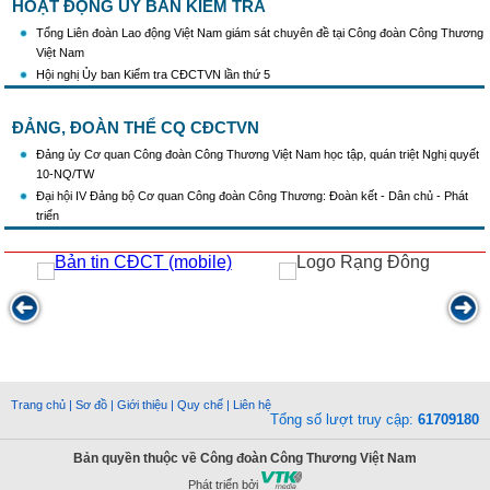
HOẠT ĐỘNG ỦY BAN KIỂM TRA
Tổng Liên đoàn Lao động Việt Nam giám sát chuyên đề tại Công đoàn Công Thương
Việt Nam
Hội nghị Ủy ban Kiểm tra CĐCTVN lần thứ 5
ĐẢNG, ĐOÀN THỂ CQ CĐCTVN
Đảng ủy Cơ quan Công đoàn Công Thương Việt Nam học tập, quán triệt Nghị quyết
10-NQ/TW
Đại hội IV Đảng bộ Cơ quan Công đoàn Công Thương: Đoàn kết - Dân chủ - Phát
triển
Trang chủ
|
Sơ đồ
|
Giới thiệu
|
Quy chế
|
Liên hệ
Tổng số lượt truy cập:
61709180
Bản quyền thuộc về Công đoàn Công Thương Việt Nam
Phát triển bởi