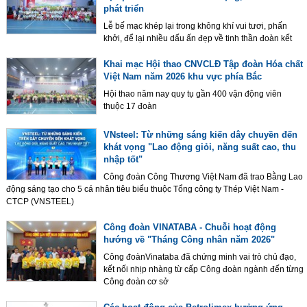
phát triển
Lễ bế mạc khép lại trong không khí vui tươi, phấn
khởi, để lại nhiều dấu ấn đẹp về tinh thần đoàn kết
Khai mạc Hội thao CNVCLĐ Tập đoàn Hóa chất
Việt Nam năm 2026 khu vực phía Bắc
Hội thao năm nay quy tụ gần 400 vận động viên
thuộc 17 đoàn
VNsteel: Từ những sáng kiến dây chuyền đến
khát vọng "Lao động giỏi, năng suất cao, thu
nhập tốt"
Công đoàn Công Thương Việt Nam đã trao Bằng Lao
động sáng tạo cho 5 cá nhân tiêu biểu thuộc Tổng công ty Thép Việt Nam -
CTCP (VNSTEEL)
Công đoàn VINATABA - Chuỗi hoạt động
hướng về "Tháng Công nhân năm 2026"
Công đoànVinataba đã chứng minh vai trò chủ đạo,
kết nối nhịp nhàng từ cấp Công đoàn ngành đến từng
Công đoàn cơ sở