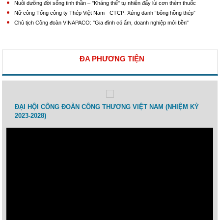
Nuôi dưỡng đời sống tinh thần – "Kháng thể" tự nhiên đẩy lùi cơn thèm thuốc
Nữ công Tổng công ty Thép Việt Nam - CTCP: Xứng danh “bông hồng thép”
Chủ tịch Công đoàn VINAPACO: "Gia đình có ấm, doanh nghiệp mới bền"
ĐA PHƯƠNG TIỆN
 lao
ĐẠI HỘI CÔNG ĐOÀN CÔNG THƯƠNG VIỆT NAM (NHIỆM KỲ
Toạ 
2023-2028)
Thươ