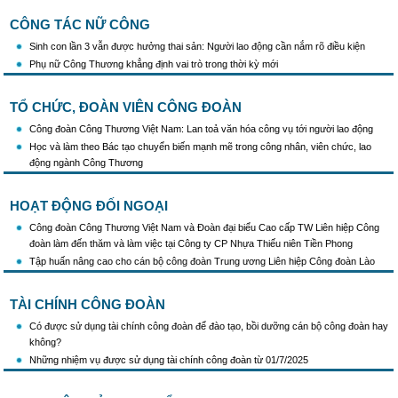
CÔNG TÁC NỮ CÔNG
Sinh con lần 3 vẫn được hưởng thai sản: Người lao động cần nắm rõ điều kiện
Phụ nữ Công Thương khẳng định vai trò trong thời kỳ mới
TỔ CHỨC, ĐOÀN VIÊN CÔNG ĐOÀN
Công đoàn Công Thương Việt Nam: Lan toả văn hóa công vụ tới người lao động
Học và làm theo Bác tạo chuyển biến mạnh mẽ trong công nhân, viên chức, lao
động ngành Công Thương
HOẠT ĐỘNG ĐỐI NGOẠI
Công đoàn Công Thương Việt Nam và Đoàn đại biểu Cao cấp TW Liên hiệp Công
đoàn làm đến thăm và làm việc tại Công ty CP Nhựa Thiếu niên Tiền Phong
Tập huấn nâng cao cho cán bộ công đoàn Trung ương Liên hiệp Công đoàn Lào
TÀI CHÍNH CÔNG ĐOÀN
Có được sử dụng tài chính công đoàn để đào tạo, bồi dưỡng cán bộ công đoàn hay
không?
Những nhiệm vụ được sử dụng tài chính công đoàn từ 01/7/2025