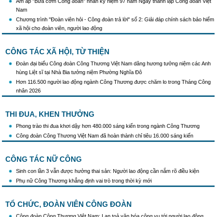
(28/7/1929 - 28/7/2026)
Ấm áp "Bữa cơm Công đoàn" nhân kỷ niệm 97 năm Ngày thành lập Công đoàn Việt
Nam
Khẩu hiệu tuyên truyền trong nhiệm kỳ Đại hội XIV của Đảng
Chương trình "Đoàn viên hỏi - Công đoàn trả lời" số 2: Giải đáp chính sách bảo hiểm
Triển khai thực hiện Chỉ thị số 25/CT-TTg của Thủ tướng Chính phủ về tăng cường
xã hội cho đoàn viên, người lao động
công tác phòng, chống buôn lậu, vận chuyển, sản xuất, mua bán, tàng trữ, sử dụng
trái phép thuốc lá trong tình hình mới
CÔNG TÁC XÃ HỘI, TỪ THIỆN
Đoàn đại biểu Công đoàn Công Thương Việt Nam dâng hương tưởng niệm các Anh
hùng Liệt sĩ tại Nhà Bia tưởng niệm Phường Nghĩa Đô
Hơn 116.500 người lao động ngành Công Thương được chăm lo trong Tháng Công
nhân 2026
THI ĐUA, KHEN THƯỞNG
Phong trào thi đua khơi dậy hơn 480.000 sáng kiến trong ngành Công Thương
Công đoàn Công Thương Việt Nam đã hoàn thành chỉ tiêu 16.000 sáng kiến
CÔNG TÁC NỮ CÔNG
Sinh con lần 3 vẫn được hưởng thai sản: Người lao động cần nắm rõ điều kiện
Phụ nữ Công Thương khẳng định vai trò trong thời kỳ mới
TỔ CHỨC, ĐOÀN VIÊN CÔNG ĐOÀN
Công đoàn Công Thương Việt Nam: Lan toả văn hóa công vụ tới người lao động