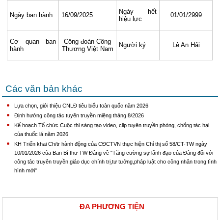
Ngày hết
Ngày ban hành
16/09/2025
01/01/2999
hiệu lực
Cơ quan ban
Công đoàn Công
Người ký
Lê An Hải
hành
Thương Việt Nam
Các văn bản khác
Lựa chọn, giới thiệu CNLĐ tiêu biểu toàn quốc năm 2026
Định hướng công tác tuyên truyền miệng tháng 8/2026
Kế hoạch Tổ chức Cuộc thi sáng tạo video, clip tuyên truyền phòng, chống tác hại
của thuốc lá năm 2026
KH Triển khai Ch/tr hành động của CĐCTVN thực hiện Chỉ thị số 58/CT-TW ngày
10/01/2026 của Ban Bí thư TW Đảng về "Tăng cường sự lãnh đạo của Đảng đối với
công tác truyên truyền,giáo dục chính trị,tư tưởng,pháp luật cho công nhân trong tình
hình mới"
ĐA PHƯƠNG TIỆN