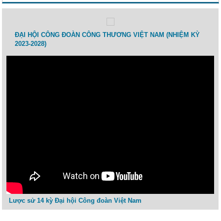
 lao
ĐẠI HỘI CÔNG ĐOÀN CÔNG THƯƠNG VIỆT NAM (NHIỆM KỲ
Toạ 
2023-2028)
Thươ
Lược sử 14 kỳ Đại hội Công đoàn Việt Nam