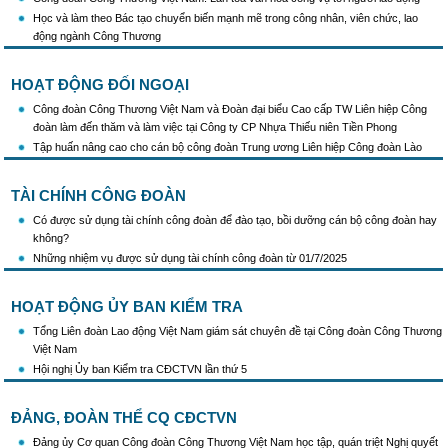
Học và làm theo Bác tạo chuyển biến mạnh mẽ trong công nhân, viên chức, lao
động ngành Công Thương
HOẠT ĐỘNG ĐỐI NGOẠI
Công đoàn Công Thương Việt Nam và Đoàn đại biểu Cao cấp TW Liên hiệp Công
đoàn làm đến thăm và làm việc tại Công ty CP Nhựa Thiếu niên Tiền Phong
Tập huấn nâng cao cho cán bộ công đoàn Trung ương Liên hiệp Công đoàn Lào
TÀI CHÍNH CÔNG ĐOÀN
Có được sử dụng tài chính công đoàn để đào tạo, bồi dưỡng cán bộ công đoàn hay
không?
Những nhiệm vụ được sử dụng tài chính công đoàn từ 01/7/2025
HOẠT ĐỘNG ỦY BAN KIỂM TRA
Tổng Liên đoàn Lao động Việt Nam giám sát chuyên đề tại Công đoàn Công Thương
Việt Nam
Hội nghị Ủy ban Kiểm tra CĐCTVN lần thứ 5
ĐẢNG, ĐOÀN THỂ CQ CĐCTVN
Đảng ủy Cơ quan Công đoàn Công Thương Việt Nam học tập, quán triệt Nghị quyết