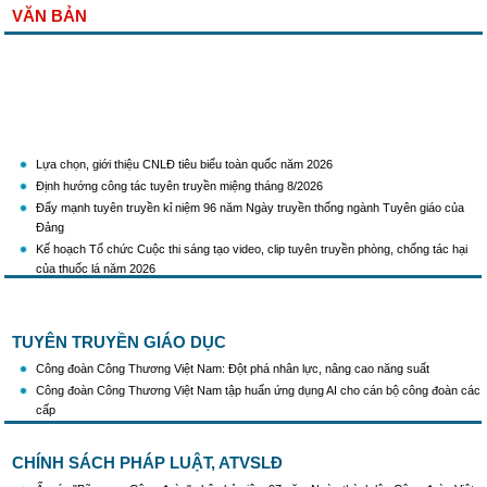
VĂN BẢN
Lựa chọn, giới thiệu CNLĐ tiêu biểu toàn quốc năm 2026
Định hướng công tác tuyên truyền miệng tháng 8/2026
Đẩy mạnh tuyên truyền kỉ niệm 96 năm Ngày truyền thống ngành Tuyên giáo của
Đảng
Kế hoạch Tổ chức Cuộc thi sáng tạo video, clip tuyên truyền phòng, chống tác hại
của thuốc lá năm 2026
KH Triển khai Ch/tr hành động của CĐCTVN thực hiện Chỉ thị số 58/CT-TW ngày
10/01/2026 của Ban Bí thư TW Đảng về "Tăng cường sự lãnh đạo của Đảng đối với
công tác truyên truyền,giáo dục chính trị,tư tưởng,pháp luật cho công nhân trong
TUYÊN TRUYỀN GIÁO DỤC
tình hình mới"
Triển khai thực hiện Hướng dẫn số 28/HD-BTGDVTW về xác định, lựa chọn ngày
Công đoàn Công Thương Việt Nam: Đột phá nhân lực, nâng cao năng suất
truyền thống, ngày thành lập, ngày tái lập sau sắp xếp tổ chức bộ máy của hệ thống
Công đoàn Công Thương Việt Nam tập huấn ứng dụng AI cho cán bộ công đoàn các
chính trị
cấp
Triển khai truyền thông "Chiến dịch 500 ngày đêm đẩy mạnh thực hiện tìm kiếm, quy
tập và xác định danh tính hài cốt liệt sĩ"
CHÍNH SÁCH PHÁP LUẬT, ATVSLĐ
Hướng dẫn tuyên truyền kỷ niệm 97 năm Ngày thành lập Công đoàn Việt Nam