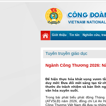
Giới thiệu
Tin tức
Nghiên cứu, tra
Tuyên truyền giáo dục
Ngành Công Thương 2026: Năn
Để hiện thực hóa khát vọng vươn t
duy mới: Đưa đổi mới sáng tạo từ c
thước đo trách nhiệm và bản lĩnh n
văn hóa xuyên suốt.
Trong bài phát biểu phát động Tháng
(ATVSLĐ) năm 2026, đồng chí Lê An Hả
Công Thương Việt Nam đã đưa ra những