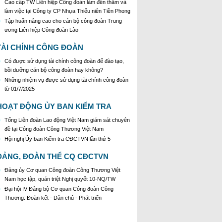
Cao cấp TW Liên hiệp Công đoàn làm đến thăm và
làm việc tại Công ty CP Nhựa Thiếu niên Tiền Phong
Tập huấn nâng cao cho cán bộ công đoàn Trung
ương Liên hiệp Công đoàn Lào
TÀI CHÍNH CÔNG ĐOÀN
Có được sử dụng tài chính công đoàn để đào tạo,
bồi dưỡng cán bộ công đoàn hay không?
Những nhiệm vụ được sử dụng tài chính công đoàn
từ 01/7/2025
HOẠT ĐỘNG ỦY BAN KIỂM TRA
Tổng Liên đoàn Lao động Việt Nam giám sát chuyên
đề tại Công đoàn Công Thương Việt Nam
Hội nghị Ủy ban Kiểm tra CĐCTVN lần thứ 5
ĐẢNG, ĐOÀN THỂ CQ CĐCTVN
Đảng ủy Cơ quan Công đoàn Công Thương Việt
Nam học tập, quán triệt Nghị quyết 10-NQ/TW
Đại hội IV Đảng bộ Cơ quan Công đoàn Công
Thương: Đoàn kết - Dân chủ - Phát triển