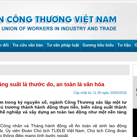
o đổi
Tra cứu văn bản
Tư vấn pháp luật
Gương tiêu biểu
Tư liệu
G
g suất là thước đo, an toàn là văn hóa
Lễ phát động Tháng Công nhân và Tháng
Đ
Cập nhật lúc 11:36 ngày 20/04/2026
An toàn vệ sinh lao động năm 2022
VI
ầm trong kỷ nguyên số, ngành Công Thương xác lập một tư
hủ trương thành hành động thực tiễn, biến năng suất thành
ghề nghiệp và xây dựng an toàn lao động như một nền tảng
 Công nhân và Tháng hành động về An toàn vệ sinh lao động
i, Ủy viên Đoàn Chủ tịch TLĐLĐ Việt Nam, Chủ tịch Công đoàn
 thông điệp mang tính bước ngoặt.