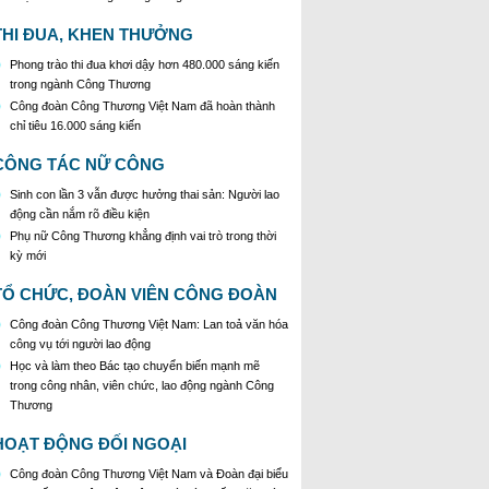
tướng Chính phủ về tăng cường công tác phòng,
chống buôn lậu, vận chuyển, sản xuất, mua bán,
THI ĐUA, KHEN THƯỞNG
tàng trữ, sử dụng trái phép thuốc lá trong tình hình
mới
Phong trào thi đua khơi dậy hơn 480.000 sáng kiến
trong ngành Công Thương
Công đoàn Công Thương Việt Nam đã hoàn thành
chỉ tiêu 16.000 sáng kiến
CÔNG TÁC NỮ CÔNG
Sinh con lần 3 vẫn được hưởng thai sản: Người lao
động cần nắm rõ điều kiện
Phụ nữ Công Thương khẳng định vai trò trong thời
kỳ mới
TỔ CHỨC, ĐOÀN VIÊN CÔNG ĐOÀN
Công đoàn Công Thương Việt Nam: Lan toả văn hóa
công vụ tới người lao động
Học và làm theo Bác tạo chuyển biến mạnh mẽ
trong công nhân, viên chức, lao động ngành Công
Thương
HOẠT ĐỘNG ĐỐI NGOẠI
Công đoàn Công Thương Việt Nam và Đoàn đại biểu