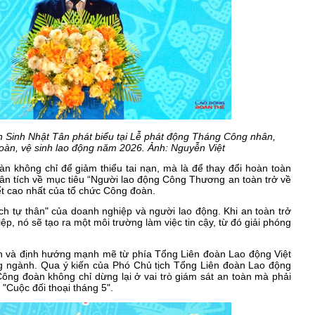
Sinh Nhật Tân phát biểu tại Lễ phát động Tháng Công nhân,
oàn, vệ sinh lao động năm 2026. Ảnh: Nguyễn Việt
n không chỉ để giảm thiểu tai nạn, mà là để thay đổi hoàn toàn
Phân tích về mục tiêu “Người lao động Công Thương an toàn trở về
ết cao nhất của tổ chức Công đoàn.
ích tự thân" của doanh nghiệp và người lao động. Khi an toàn trở
, nó sẽ tạo ra một môi trường làm việc tin cậy, từ đó giải phóng
 và định hướng mạnh mẽ từ phía Tổng Liên đoàn Lao động Việt
g ngành. Qua ý kiến của Phó Chủ tịch Tổng Liên đoàn Lao động
ng đoàn không chỉ dừng lại ở vai trò giám sát an toàn mà phải
 "Cuộc đối thoại tháng 5".