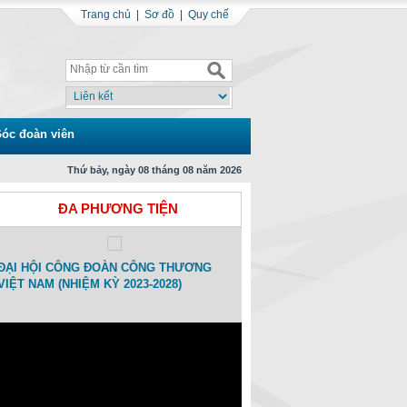
Trang chủ
|
Sơ đồ
|
Quy chế
óc đoàn viên
Thứ bảy, ngày 08 tháng 08 năm 2026
ĐA PHƯƠNG TIỆN
ẠI HỘI CÔNG ĐOÀN CÔNG THƯƠNG
Toạ đàm Kỷ niệm 15 ngày Thành 
ỆT NAM (NHIỆM KỲ 2023-2028)
Công đoàn Công Thương Việt N
(01/11/2007-01/11/2022)