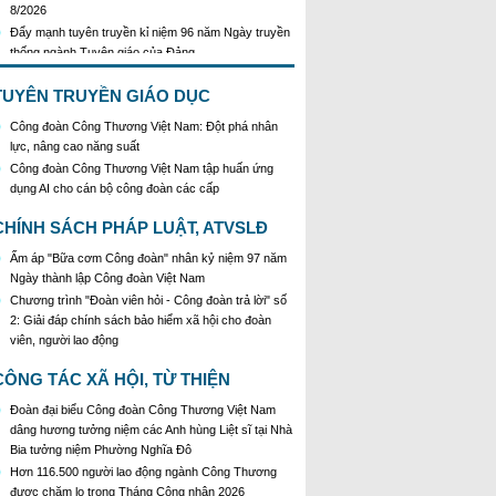
Đẩy mạnh tuyên truyền kỉ niệm 96 năm Ngày truyền
thống ngành Tuyên giáo của Đảng
Kế hoạch Tổ chức Cuộc thi sáng tạo video, clip
tuyên truyền phòng, chống tác hại của thuốc lá năm
2026
TUYÊN TRUYỀN GIÁO DỤC
KH Triển khai Ch/tr hành động của CĐCTVN thực
Công đoàn Công Thương Việt Nam: Đột phá nhân
hiện Chỉ thị số 58/CT-TW ngày 10/01/2026 của Ban
lực, nâng cao năng suất
Bí thư TW Đảng về "Tăng cường sự lãnh đạo của
Đảng đối với công tác truyên truyền,giáo dục chính
Công đoàn Công Thương Việt Nam tập huấn ứng
trị,tư tưởng,pháp luật cho công nhân trong tình hình
dụng AI cho cán bộ công đoàn các cấp
mới"
CHÍNH SÁCH PHÁP LUẬT, ATVSLĐ
Triển khai thực hiện Hướng dẫn số 28/HD-
BTGDVTW về xác định, lựa chọn ngày truyền thống,
Ấm áp "Bữa cơm Công đoàn" nhân kỷ niệm 97 năm
ngày thành lập, ngày tái lập sau sắp xếp tổ chức bộ
Ngày thành lập Công đoàn Việt Nam
máy của hệ thống chính trị
Chương trình "Đoàn viên hỏi - Công đoàn trả lời" số
Triển khai truyền thông "Chiến dịch 500 ngày đêm
2: Giải đáp chính sách bảo hiểm xã hội cho đoàn
đẩy mạnh thực hiện tìm kiếm, quy tập và xác định
viên, người lao động
danh tính hài cốt liệt sĩ"
Hướng dẫn tuyên truyền kỷ niệm 97 năm Ngày
CÔNG TÁC XÃ HỘI, TỪ THIỆN
thành lập Công đoàn Việt Nam (28/7/1929 -
Đoàn đại biểu Công đoàn Công Thương Việt Nam
28/7/2026)
dâng hương tưởng niệm các Anh hùng Liệt sĩ tại Nhà
Khẩu hiệu tuyên truyền trong nhiệm kỳ Đại hội XIV
Bia tưởng niệm Phường Nghĩa Đô
của Đảng
Hơn 116.500 người lao động ngành Công Thương
Triển khai thực hiện Chỉ thị số 25/CT-TTg của Thủ
được chăm lo trong Tháng Công nhân 2026