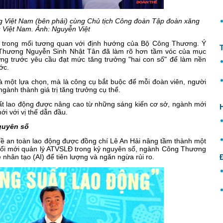
 Việt Nam (bên phải) cùng Chủ tịch Công đoàn Tập đoàn xăng
 Việt Nam. Ảnh: Nguyễn Việt
ặt trong mối tương quan với định hướng của Bộ Công Thương. Ý
 Thương Nguyễn Sinh Nhật Tân đã làm rõ hơn tầm vóc của mục
g trước yêu cầu đạt mức tăng trưởng "hai con số" để làm nền
ớc.
à một lựa chọn, mà là công cụ bắt buộc để mỗi đoàn viên, người
gành thành giá trị tăng trưởng cụ thể.
uất lao động được nâng cao từ những sáng kiến cơ sở, ngành mới
i với vị thế dẫn đầu.
nguyên số
đề an toàn lao động được đồng chí Lê An Hải nâng tầm thành một
ề đổi mới quản lý ATVSLĐ trong kỷ nguyên số, ngành Công Thương
ệ nhân tạo (AI) để tiên lượng và ngăn ngừa rủi ro.