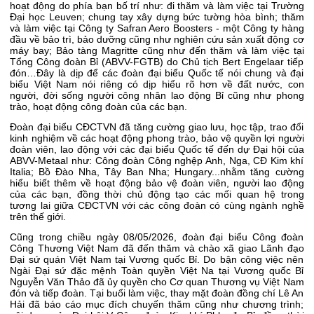
hoạt động do phía bạn bố trí như: đi thăm và làm việc tại Trường
Đại học Leuven; chung tay xây dựng bức tường hòa bình; thăm
và làm việc tại Công ty Safran Aero Boosters - một Công ty hàng
đầu về bảo trì, bảo dưỡng cũng như nghiên cứu sản xuất động cơ
máy bay; Bảo tàng Magritte cũng như đến thăm và làm việc tại
Tổng Công đoàn Bỉ (ABVV-FGTB) do Chủ tịch Bert Engelaar tiếp
đón…Đây là dịp để các đoàn đại biểu Quốc tế nói chung và đại
biểu Việt Nam nói riêng có dịp hiểu rõ hơn về đất nước, con
người, đời sống người công nhân lao động Bỉ cũng như phong
trào, hoạt động công đoàn của các bạn.
Đoàn đại biểu CĐCTVN đã tăng cường giao lưu, học tập, trao đổi
kinh nghiệm về các hoạt động phong trào, bảo vệ quyền lợi người
đoàn viên, lao động với các đại biểu Quốc tế đến dự Đại hội của
ABVV-Metaal như: Công đoàn Công nghệp Anh, Nga, CĐ Kim khí
Italia; Bồ Đào Nha, Tây Ban Nha; Hungary...nhằm tăng cường
hiểu biết thêm về hoạt động bảo vệ đoàn viên, người lao động
của các bạn, đồng thời chủ động tạo các mối quan hệ trong
tương lai giữa CĐCTVN với các công đoàn có cùng ngành nghề
trên thế giới.
Cũng trong chiều ngày 08/05/2026, đoàn đại biểu Công đoàn
Công Thương Việt Nam đã đến thăm và chào xã giao Lãnh đạo
Đại sứ quán Việt Nam tại Vương quốc Bỉ. Do bận công việc nên
Ngài Đại sứ đặc mệnh Toàn quyền Việt Na tại Vương quốc Bỉ
Nguyễn Văn Thảo đã ủy quyền cho Cơ quan Thương vụ Việt Nam
đón và tiếp đoàn. Tại buổi làm việc, thay mặt đoàn đồng chí Lê An
Hải đã báo cáo mục đích chuyến thăm cũng như chương trình;