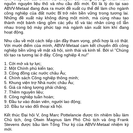
nguồn nguyên liệu thô và nhu cầu đổi mới. Đó là lý do tại sao
ABVV-Metaal đang đưa ra mười đề xuất cụ thể để làm cho ngành
công nghiệp của đất nước Bỉ trở nên bền vững trong tương lai.
Những đề xuất này không đứng một mình, mà cùng nhau tạo
thành một bánh răng gồm các yếu tố và tác nhân củng cố lẫn
nhau trong bộ máy phức tạp mà ngành sản xuất kim khí đang
hoạt động.
Nhu cầu về một cách tiếp cận đầy tham vọng, phối hợp là có thật.
Với mười điểm của mình, ABVV-Metaal cam kết chuyển đổi công
nghiệp bền vững về mặt xã hội, sinh thái và kinh tế. Bởi vì “Chúng
tôi tạo ra tương lai ở đây. Công nghiệp 4.nu!”
1. Cởi mở và tự lực;
2. Một Chính phủ kiến tạo;
3. Cộng đồng các nước châu Âu;
4. Chính sách Công nghiệp thông minh;
5. Khung viện trợ Nhà nước châu Âu;
6. Giá cả năng lượng phải chăng;
7. Thêm nguyên liệu;
8. Công nghiệp tuần hoàn;
9. Đầu tư vào đoàn viên, người lao động;
10. Đầu tư vào đối thoại xã hội.
Kết thúc Đại hội V, ông Marc Pottelancie được tín nhiệm bầu làm
Chủ tịch, ông Otwin Magnus làm Phó Chủ tịch và ông Frank
Stevens được bầu làm Tổng Thư ký của ABVV-Metaal nhiệm kỳ
mới.