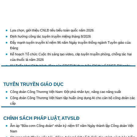
Lựa chọn, giới thiệu CNLĐ tiêu biểu toàn quốc năm 2026
Định hướng công tác tuyên truyền miệng tháng 8/2026
Đẩy mạnh tuyên truyền kỉ niệm 96 năm Ngày truyền thống ngành Tuyên giáo của
Đảng
Kế hoạch Tổ chức Cuộc thi sáng tạo video, clip tuyên truyền phòng, chống tác hại
của thuốc lá năm 2026
KH Triển khai Ch/tr hành động của CĐCTVN thực hiện Chỉ thị số 58/CT-TW ngày
10/01/2026 của Ban Bí thư TW Đảng về "Tăng cường sự lãnh đạo của Đảng đối với
công tác truyên truyền,giáo dục chính trị,tư tưởng,pháp luật cho công nhân trong
tình hình mới"
TUYÊN TRUYỀN GIÁO DỤC
Triển khai thực hiện Hướng dẫn số 28/HD-BTGDVTW về xác định, lựa chọn ngày
truyền thống, ngày thành lập, ngày tái lập sau sắp xếp tổ chức bộ máy của hệ thống
Công đoàn Công Thương Việt Nam: Đột phá nhân lực, nâng cao năng suất
chính trị
Công đoàn Công Thương Việt Nam tập huấn ứng dụng AI cho cán bộ công đoàn các
Triển khai truyền thông "Chiến dịch 500 ngày đêm đẩy mạnh thực hiện tìm kiếm, quy
cấp
tập và xác định danh tính hài cốt liệt sĩ"
Hướng dẫn tuyên truyền kỷ niệm 97 năm Ngày thành lập Công đoàn Việt Nam
CHÍNH SÁCH PHÁP LUẬT, ATVSLĐ
(28/7/1929 - 28/7/2026)
Khẩu hiệu tuyên truyền trong nhiệm kỳ Đại hội XIV của Đảng
Ấm áp "Bữa cơm Công đoàn" nhân kỷ niệm 97 năm Ngày thành lập Công đoàn Việt
Triển khai thực hiện Chỉ thị số 25/CT-TTg của Thủ tướng Chính phủ về tăng cường
Nam
công tác phòng, chống buôn lậu, vận chuyển, sản xuất, mua bán, tàng trữ, sử dụng