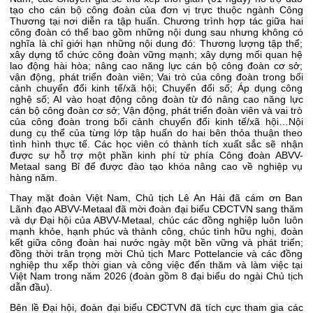
tạo cho cán bộ công đoàn của đơn vị trực thuộc ngành Công
Thương tại nơi diễn ra tập huấn. Chương trình hợp tác giữa hai
công đoàn có thể bao gồm những nội dung sau nhưng không có
nghĩa là chỉ giới hạn những nội dung đó: Thương lượng tập thể;
xây dựng tổ chức công đoàn vững mạnh; xây dựng mối quan hệ
lao động hài hòa; nâng cao năng lực cán bộ công đoàn cơ sở;
vận động, phát triển đoàn viên; Vai trò của công đoàn trong bối
cảnh chuyển đổi kinh tế/xã hội; Chuyển đổi số; Áp dụng công
nghệ số; AI vào hoạt động công đoàn từ đó nâng cao năng lực
cán bộ công đoàn cơ sở; Vận động, phát triển đoàn viên và vai trò
của công đoàn trong bối cảnh chuyển đổi kinh tế/xã hội…Nội
dung cụ thể của từng lớp tập huấn do hai bên thỏa thuận theo
tình hình thực tế. Các học viên có thành tích xuất sắc sẽ nhận
được sự hỗ trợ một phần kinh phí từ phía Công đoàn ABVV-
Metaal sang Bỉ để được đào tạo khóa nâng cao về nghiệp vụ
hàng năm.
Thay mặt đoàn Việt Nam, Chủ tịch Lê An Hải đã cám ơn Ban
Lãnh đạo ABVV-Metaal đã mời đoàn đại biểu CĐCTVN sang thăm
và dự Đại hội của ABVV-Metaal, chúc các đồng nghiệp luôn luôn
mạnh khỏe, hạnh phúc và thành công, chúc tình hữu nghị, đoàn
kết giữa công đoàn hai nước ngày một bền vững và phát triển;
đồng thời trân trọng mời Chủ tịch Marc Pottelancie và các đồng
nghiệp thu xếp thời gian và công việc đến thăm và làm việc tại
Việt Nam trong năm 2026 (đoàn gồm 8 đại biểu do ngài Chủ tịch
dẫn đầu).
Bên lề Đại hội, đoàn đại biểu CĐCTVN đã tích cực tham gia các