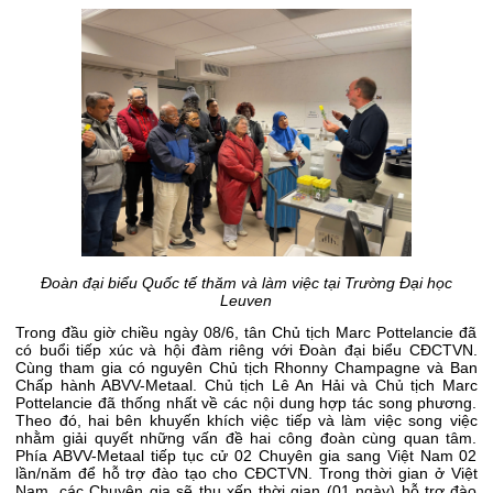
Đoàn đại biểu Quốc tế thăm và làm việc tại Trường Đại học
Leuven
Trong đầu giờ chiều ngày 08/6, tân Chủ tịch Marc Pottelancie đã
có buổi tiếp xúc và hội đàm riêng với Đoàn đại biểu CĐCTVN.
Cùng tham gia có nguyên Chủ tịch Rhonny Champagne và Ban
Chấp hành ABVV-Metaal. Chủ tịch Lê An Hải và Chủ tịch Marc
Pottelancie đã thống nhất về các nội dung hợp tác song phương.
Theo đó, hai bên khuyến khích việc tiếp và làm việc song việc
nhằm giải quyết những vấn đề hai công đoàn cùng quan tâm.
Phía ABVV-Metaal tiếp tục cử 02 Chuyên gia sang Việt Nam 02
lần/năm để hỗ trợ đào tạo cho CĐCTVN. Trong thời gian ở Việt
Nam, các Chuyên gia sẽ thu xếp thời gian (01 ngày) hỗ trợ đào