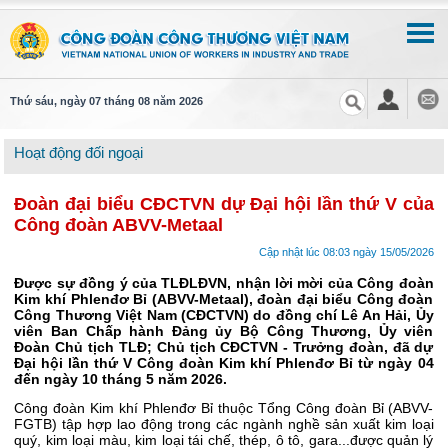
Thứ sáu, ngày 07 tháng 08 năm 2026
Hoạt động đối ngoại
Đoàn đại biểu CĐCTVN dự Đại hội lần thứ V của
Công đoàn ABVV-Metaal
Cập nhật lúc 08:03 ngày 15/05/2026
Được sự đồng ý của TLĐLĐVN, nhận lời mời của Công đoàn
Kim khí Phlenđơ Bỉ (ABVV-Metaal), đoàn đại biểu Công đoàn
Công Thương Việt Nam (CĐCTVN) do đồng chí Lê An Hải, Ủy
viên Ban Chấp hành Đảng ủy Bộ Công Thương, Ủy viên
Đoàn Chủ tịch TLĐ; Chủ tịch CĐCTVN - Trưởng đoàn, đã dự
Đại hội lần thứ V Công đoàn Kim khí Phlenđơ Bỉ từ ngày 04
đến ngày 10 tháng 5 năm 2026.
Công đoàn Kim khí Phlenđơ Bỉ thuộc Tổng Công đoàn Bỉ (ABVV-
FGTB) tập hợp lao động trong các ngành nghề sản xuất kim loại
quý, kim loại màu, kim loại tái chế, thép, ô tô, gara...được quản lý