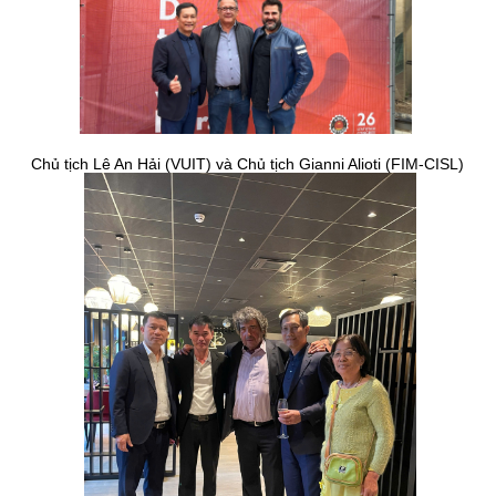
Chủ tịch Lê An Hải (VUIT) và Chủ tịch Gianni Alioti (FIM-CISL)