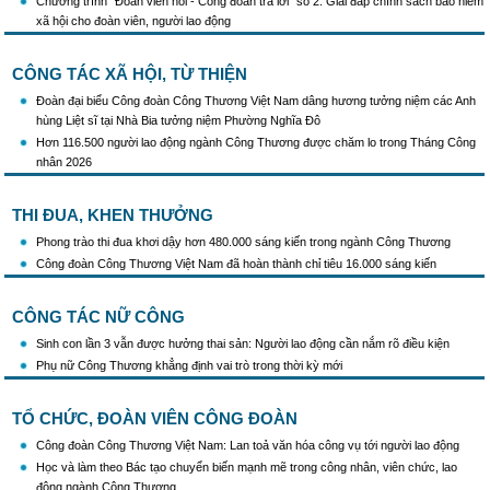
Chương trình "Đoàn viên hỏi - Công đoàn trả lời" số 2: Giải đáp chính sách bảo hiểm
trái phép thuốc lá trong tình hình mới
xã hội cho đoàn viên, người lao động
CÔNG TÁC XÃ HỘI, TỪ THIỆN
Đoàn đại biểu Công đoàn Công Thương Việt Nam dâng hương tưởng niệm các Anh
hùng Liệt sĩ tại Nhà Bia tưởng niệm Phường Nghĩa Đô
Hơn 116.500 người lao động ngành Công Thương được chăm lo trong Tháng Công
nhân 2026
THI ĐUA, KHEN THƯỞNG
Phong trào thi đua khơi dậy hơn 480.000 sáng kiến trong ngành Công Thương
Công đoàn Công Thương Việt Nam đã hoàn thành chỉ tiêu 16.000 sáng kiến
CÔNG TÁC NỮ CÔNG
Sinh con lần 3 vẫn được hưởng thai sản: Người lao động cần nắm rõ điều kiện
Phụ nữ Công Thương khẳng định vai trò trong thời kỳ mới
TỔ CHỨC, ĐOÀN VIÊN CÔNG ĐOÀN
Công đoàn Công Thương Việt Nam: Lan toả văn hóa công vụ tới người lao động
Học và làm theo Bác tạo chuyển biến mạnh mẽ trong công nhân, viên chức, lao
động ngành Công Thương