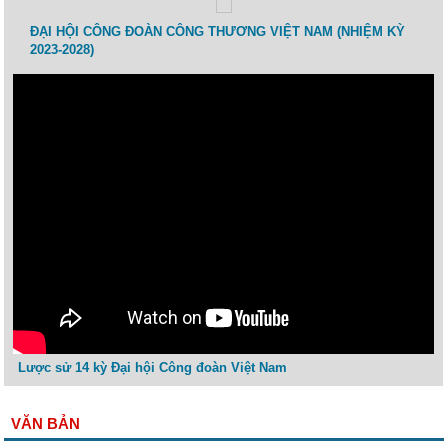
 lao
ĐẠI HỘI CÔNG ĐOÀN CÔNG THƯƠNG VIỆT NAM (NHIỆM KỲ
Toạ 
2023-2028)
Thươ
Lược sử 14 kỳ Đại hội Công đoàn Việt Nam
VĂN BẢN