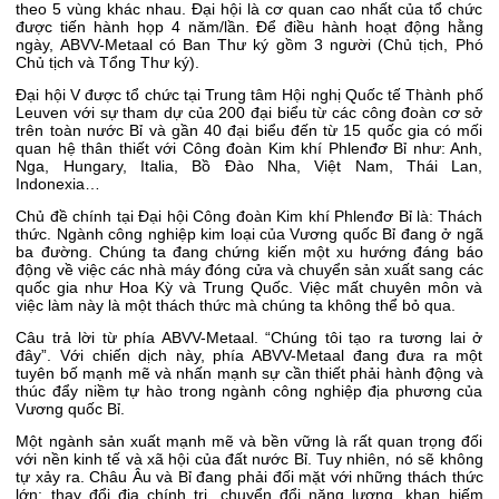
theo 5 vùng khác nhau. Đại hội là cơ quan cao nhất của tổ chức
được tiến hành họp 4 năm/lần. Để điều hành hoạt động hằng
ngày, ABVV-Metaal có Ban Thư ký gồm 3 người (Chủ tịch, Phó
Chủ tịch và Tổng Thư ký).
Đại hội V được tổ chức tại Trung tâm Hội nghị Quốc tế Thành phố
Leuven với sự tham dự của 200 đại biểu từ các công đoàn cơ sở
trên toàn nước Bỉ và gần 40 đại biểu đến từ 15 quốc gia có mối
quan hệ thân thiết với Công đoàn Kim khí Phlenđơ Bỉ như: Anh,
Nga, Hungary, Italia, Bồ Đào Nha, Việt Nam, Thái Lan,
Indonexia…
Chủ đề chính tại Đại hội Công đoàn Kim khí Phlenđơ Bỉ là: Thách
thức. Ngành công nghiệp kim loại của Vương quốc Bỉ đang ở ngã
ba đường. Chúng ta đang chứng kiến một xu hướng đáng báo
động về việc các nhà máy đóng cửa và chuyển sản xuất sang các
quốc gia như Hoa Kỳ và Trung Quốc. Việc mất chuyên môn và
việc làm này là một thách thức mà chúng ta không thể bỏ qua.
Câu trả lời từ phía ABVV-Metaal. “Chúng tôi tạo ra tương lai ở
đây”. Với chiến dịch này, phía ABVV-Metaal đang đưa ra một
tuyên bố mạnh mẽ và nhấn mạnh sự cần thiết phải hành động và
thúc đẩy niềm tự hào trong ngành công nghiệp địa phương của
Vương quốc Bỉ.
Một ngành sản xuất mạnh mẽ và bền vững là rất quan trọng đối
với nền kinh tế và xã hội của đất nước Bỉ. Tuy nhiên, nó sẽ không
tự xảy ra. Châu Âu và Bỉ đang phải đối mặt với những thách thức
lớn: thay đổi địa chính trị, chuyển đổi năng lượng, khan hiếm