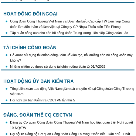
HOẠT ĐỘNG ĐỐI NGOẠI
Công đoàn Công Thương Việt Nam và Đoàn đại biểu Cao cấp TW Liên hiệp Công
đoàn làm đến thăm và làm việc tại Công ty CP Nhựa Thiếu niên Tiền Phong
Tập huấn nâng cao cho cán bộ công đoàn Trung ương Liên hiệp Công đoàn Lào
TÀI CHÍNH CÔNG ĐOÀN
Có được sử dụng tài chính công đoàn để đào tạo, bồi dưỡng cán bộ công đoàn hay
không?
Những nhiệm vụ được sử dụng tài chính công đoàn từ 01/7/2025
HOẠT ĐỘNG ỦY BAN KIỂM TRA
Tổng Liên đoàn Lao động Việt Nam giám sát chuyên đề tại Công đoàn Công Thương
Việt Nam
Hội nghị Ủy ban Kiểm tra CĐCTVN lần thứ 5
ĐẢNG, ĐOÀN THỂ CQ CĐCTVN
Đảng ủy Cơ quan Công đoàn Công Thương Việt Nam học tập, quán triệt Nghị quyết
10-NQ/TW
Đại hội IV Đảng bộ Cơ quan Công đoàn Công Thương: Đoàn kết - Dân chủ - Phát