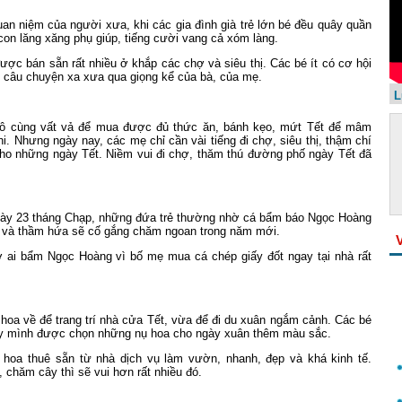
an niệm của người xưa, khi các gia đình già trẻ lớn bé đều quây quần
ẻ con lăng xăng phụ giúp, tiếng cười vang cả xóm làng.
ược bán sẵn rất nhiều ở khắp các chợ và siêu thị. Các bé ít có cơ hội
g câu chuyện xa xưa qua giọng kể của bà, của mẹ.
L
 vô cùng vất vả để mua được đủ thức ăn, bánh kẹo, mứt Tết để mâm
. Nhưng ngày nay, các mẹ chỉ cần vài tiếng đi chợ, siêu thị, thậm chí
cho những ngày Tết. Niềm vui đi chợ, thăm thú đường phố ngày Tết đã
 ngày 23 tháng Chạp, những đứa trẻ thường nhờ cá bẩm báo Ngọc Hoàng
, và thầm hứa sẽ cố gắng chăm ngoan trong năm mới.
ờ ai bẩm Ngọc Hoàng vì bố mẹ mua cá chép giấy đốt ngay tại nhà rất
oa về để trang trí nhà cửa Tết, vừa để đi du xuân ngắm cảnh. Các bé
ay mình được chọn những nụ hoa cho ngày xuân thêm màu sắc.
hoa thuê sẵn từ nhà dịch vụ làm vườn, nhanh, đẹp và khá kinh tế.
chăm cây thì sẽ vui hơn rất nhiều đó.