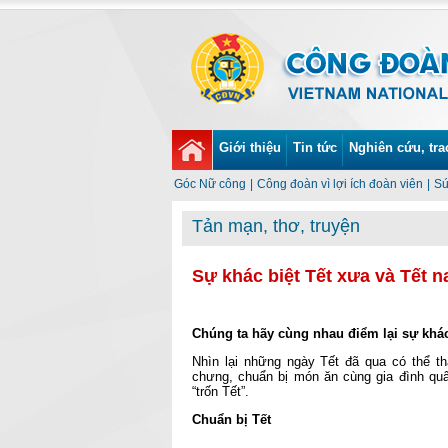
Giới thiệu
Tin tức
Nghiên cứu, tra
Góc Nữ công
|
Công đoàn vì lợi ích đoàn viên
|
Sứ
Tản mạn, thơ, truyện
Sự khác biệt Tết xưa và Tết n
Chúng ta hãy cùng nhau điểm lại sự khác 
Nhìn lại những ngày Tết đã qua có thể th
chưng, chuẩn bị món ăn cùng gia đình quâ
“trốn Tết”.
Chuẩn bị Tết