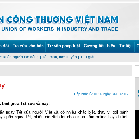
o đổi
Tra cứu văn bản
Tư vấn pháp luật
Gương tiêu biểu
Tư liệu
G
c khỏe người lao động
|
Tản mạn, thơ, truyện
|
Thư giãn
ay
Lễ phát động Tháng Công nhân và Tháng
Cập nhật lúc 01:02 ngày 31/01/2017
An toàn vệ sinh lao động năm 2022
biệt giữa Tết xưa và nay!
ấy ngày Tết của người Việt đã có nhiều khác biệt, thay vì gói bánh
y quần ngày Tết, nhiều gia đình lại chọn mua sắm online hay du lịch