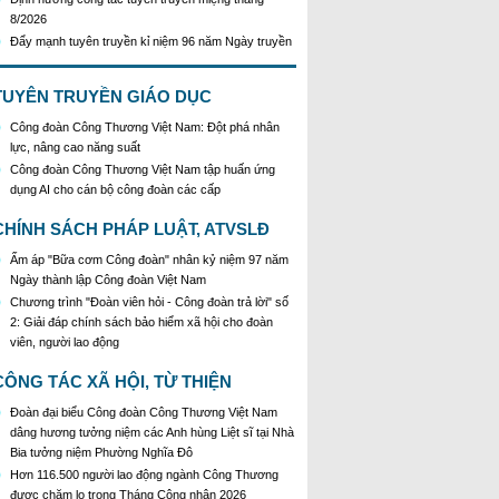
8/2026
Đẩy mạnh tuyên truyền kỉ niệm 96 năm Ngày truyền
thống ngành Tuyên giáo của Đảng
Kế hoạch Tổ chức Cuộc thi sáng tạo video, clip
TUYÊN TRUYỀN GIÁO DỤC
tuyên truyền phòng, chống tác hại của thuốc lá năm
2026
Công đoàn Công Thương Việt Nam: Đột phá nhân
KH Triển khai Ch/tr hành động của CĐCTVN thực
lực, nâng cao năng suất
hiện Chỉ thị số 58/CT-TW ngày 10/01/2026 của Ban
Công đoàn Công Thương Việt Nam tập huấn ứng
Bí thư TW Đảng về "Tăng cường sự lãnh đạo của
dụng AI cho cán bộ công đoàn các cấp
Đảng đối với công tác truyên truyền,giáo dục chính
trị,tư tưởng,pháp luật cho công nhân trong tình hình
CHÍNH SÁCH PHÁP LUẬT, ATVSLĐ
mới"
Triển khai thực hiện Hướng dẫn số 28/HD-
Ấm áp "Bữa cơm Công đoàn" nhân kỷ niệm 97 năm
BTGDVTW về xác định, lựa chọn ngày truyền thống,
Ngày thành lập Công đoàn Việt Nam
ngày thành lập, ngày tái lập sau sắp xếp tổ chức bộ
Chương trình "Đoàn viên hỏi - Công đoàn trả lời" số
máy của hệ thống chính trị
2: Giải đáp chính sách bảo hiểm xã hội cho đoàn
Triển khai truyền thông "Chiến dịch 500 ngày đêm
viên, người lao động
đẩy mạnh thực hiện tìm kiếm, quy tập và xác định
CÔNG TÁC XÃ HỘI, TỪ THIỆN
danh tính hài cốt liệt sĩ"
Hướng dẫn tuyên truyền kỷ niệm 97 năm Ngày
Đoàn đại biểu Công đoàn Công Thương Việt Nam
thành lập Công đoàn Việt Nam (28/7/1929 -
dâng hương tưởng niệm các Anh hùng Liệt sĩ tại Nhà
28/7/2026)
Bia tưởng niệm Phường Nghĩa Đô
Khẩu hiệu tuyên truyền trong nhiệm kỳ Đại hội XIV
Hơn 116.500 người lao động ngành Công Thương
của Đảng
được chăm lo trong Tháng Công nhân 2026