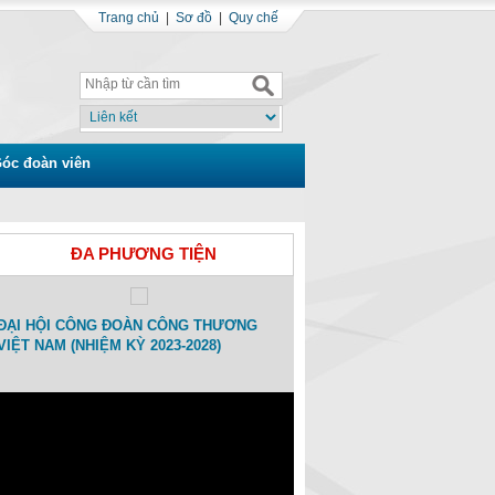
Trang chủ
|
Sơ đồ
|
Quy chế
óc đoàn viên
ĐA PHƯƠNG TIỆN
ĐẠI HỘI CÔNG ĐOÀN CÔNG THƯƠNG
Toạ đàm Kỷ niệm 15 ngày Thàn
VIỆT NAM (NHIỆM KỲ 2023-2028)
Công đoàn Công Thương Việt
(01/11/2007-01/11/2022)