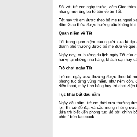
Đối với trẻ con ngày trước, đêm Giao thừa 
nhang mời ông bà tổ tiên về ăn Tết.
Tết nay trẻ em được theo bố mẹ ra ngoài xe
đêm Giao thừa được hưởng bầu không khí tra
Quan niệm về Tết
Tết trong quan niệm của người xưa là dịp
thành phố thường được bố mẹ đưa về quê ăn
Ngày nay, xu hướng du lịch ngày Tết của c
hải vị tại những nhà hàng, khách sạn hay cá
Trò chơi ngày Tết
Trẻ em ngày xưa thường được theo bố mẹ đ
phong tục từng vùng miền, như ném còn, đ
điện thoại, máy tính bảng hay trò chơi điện
Tục khai bút đầu năm
Ngày đầu năm, trẻ em thời xưa thường đư
lợi, thi cử đỗ đạt và cầu mong những ước
đứa trẻ biết đến phong tục đó bởi chính b
phím” trên facebook.