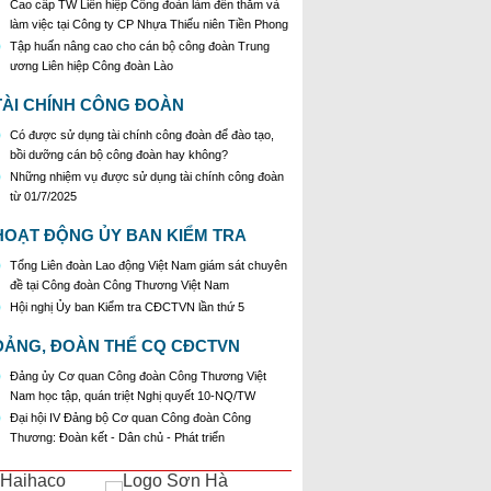
Cao cấp TW Liên hiệp Công đoàn làm đến thăm và
làm việc tại Công ty CP Nhựa Thiếu niên Tiền Phong
Tập huấn nâng cao cho cán bộ công đoàn Trung
ương Liên hiệp Công đoàn Lào
TÀI CHÍNH CÔNG ĐOÀN
Có được sử dụng tài chính công đoàn để đào tạo,
bồi dưỡng cán bộ công đoàn hay không?
Những nhiệm vụ được sử dụng tài chính công đoàn
từ 01/7/2025
HOẠT ĐỘNG ỦY BAN KIỂM TRA
Tổng Liên đoàn Lao động Việt Nam giám sát chuyên
đề tại Công đoàn Công Thương Việt Nam
Hội nghị Ủy ban Kiểm tra CĐCTVN lần thứ 5
ĐẢNG, ĐOÀN THỂ CQ CĐCTVN
Đảng ủy Cơ quan Công đoàn Công Thương Việt
Nam học tập, quán triệt Nghị quyết 10-NQ/TW
Đại hội IV Đảng bộ Cơ quan Công đoàn Công
Thương: Đoàn kết - Dân chủ - Phát triển