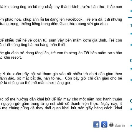
là khi cùng ông bà bố mẹ chắp tay thành kính trước bàn thờ, thắp nén
m pháo hoa, chụp ảnh rồi lại đăng lên Facebook. Trẻ em đã ít đi những
ng trọng, thiêng liêng trong đêm Giao thừa cùng với gia đình.
 để nhiều thế hệ về đoàn tụ, sum vầy bên mâm cơm gia đình. Trẻ con
 Tết cùng ông bà, họ hàng thân thiết.
ác gia đình trẻ đang tăng lên, trẻ con thường ăn Tết bên mâm sơn hào
c khu resort.
i du xuân trẩy hội và tham gia vào rất nhiều trò chơi dân gian theo
ánh đáo, bịt mắt bắt dê, nặn tò he… Còn bây giờ chỉ cần giao cho bé
 tử là chúng có thể mê mẫn chơi hàng giờ.
ợc bố mẹ hướng dẫn khai bút để lấy may cho một năm học hành thuận
 nguyện gửi gắm trong từng nét chữ sẽ thành hiện thực. Ngày nay, ít
ố mẹ chúng cũng đã thay thói quen khai bút trên giấy bằng cách “khai
Bản in