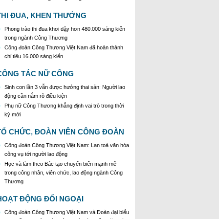
Triển khai thực hiện Chỉ thị số 25/CT-TTg của Thủ
tướng Chính phủ về tăng cường công tác phòng,
THI ĐUA, KHEN THƯỞNG
chống buôn lậu, vận chuyển, sản xuất, mua bán,
Phong trào thi đua khơi dậy hơn 480.000 sáng kiến
tàng trữ, sử dụng trái phép thuốc lá trong tình hình
trong ngành Công Thương
mới
Công đoàn Công Thương Việt Nam đã hoàn thành
chỉ tiêu 16.000 sáng kiến
CÔNG TÁC NỮ CÔNG
Sinh con lần 3 vẫn được hưởng thai sản: Người lao
động cần nắm rõ điều kiện
Phụ nữ Công Thương khẳng định vai trò trong thời
kỳ mới
TỔ CHỨC, ĐOÀN VIÊN CÔNG ĐOÀN
Công đoàn Công Thương Việt Nam: Lan toả văn hóa
công vụ tới người lao động
Học và làm theo Bác tạo chuyển biến mạnh mẽ
trong công nhân, viên chức, lao động ngành Công
Thương
HOẠT ĐỘNG ĐỐI NGOẠI
Công đoàn Công Thương Việt Nam và Đoàn đại biểu