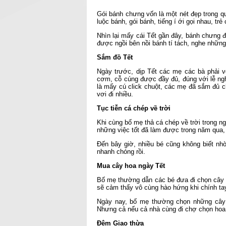
Gói bánh chưng vốn là một nét đẹp trong qu
luộc bánh, gói bánh, tiếng í ới gọi nhau, tr
Nhìn lại mấy cái Tết gần đây, bánh chưng đ
được ngồi bên nồi bánh tí tách, nghe nhữn
Sắm đồ Tết
Ngày trước, dịp Tết các mẹ các bà phải
cơm, cỗ cúng được đầy đủ, đúng với lễ nghi
là mấy cú click chuột, các mẹ đã sắm đủ 
vơi đi nhiều.
Tục tiễn cá chép về trời
Khi cùng bố mẹ thả cá chép về trời trong
những việc tốt đã làm được trong năm qua
Đến bây giờ, nhiều bé cũng không biết nh
nhanh chóng rồi.
Mua cây hoa ngày Tết
Bố mẹ thường dẫn các bé đưa đi chọn cây h
sẽ cảm thấy vô cùng hào hứng khi chính t
Ngày nay, bố mẹ thường chọn những cây 
Nhưng cả nếu cả nhà cùng đi chợ chọn hoa, 
Đêm Giao thừa