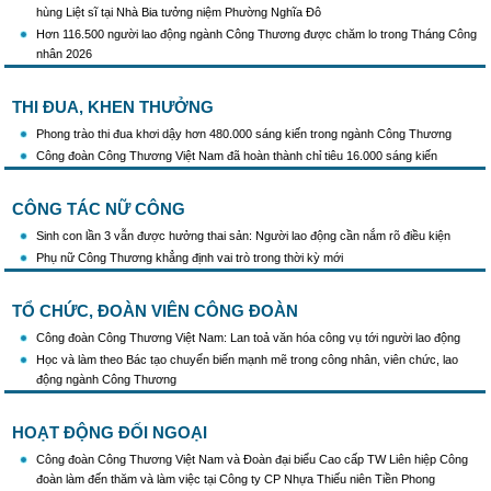
hùng Liệt sĩ tại Nhà Bia tưởng niệm Phường Nghĩa Đô
Hơn 116.500 người lao động ngành Công Thương được chăm lo trong Tháng Công
nhân 2026
THI ĐUA, KHEN THƯỞNG
Phong trào thi đua khơi dậy hơn 480.000 sáng kiến trong ngành Công Thương
Công đoàn Công Thương Việt Nam đã hoàn thành chỉ tiêu 16.000 sáng kiến
CÔNG TÁC NỮ CÔNG
Sinh con lần 3 vẫn được hưởng thai sản: Người lao động cần nắm rõ điều kiện
Phụ nữ Công Thương khẳng định vai trò trong thời kỳ mới
TỔ CHỨC, ĐOÀN VIÊN CÔNG ĐOÀN
Công đoàn Công Thương Việt Nam: Lan toả văn hóa công vụ tới người lao động
Học và làm theo Bác tạo chuyển biến mạnh mẽ trong công nhân, viên chức, lao
động ngành Công Thương
HOẠT ĐỘNG ĐỐI NGOẠI
Công đoàn Công Thương Việt Nam và Đoàn đại biểu Cao cấp TW Liên hiệp Công
đoàn làm đến thăm và làm việc tại Công ty CP Nhựa Thiếu niên Tiền Phong