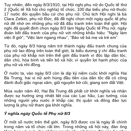
Tuy nhiên, đến ngày 8/3/1910, tại Hội nghị phụ nữ do Quốc tế thứ
2 (Quốc tế Xã hội chủ nghĩa) tổ chức, 100 đại biểu phụ nữ thuộc
17 nước đòi quyền bầu cử cho phụ nữ. Chủ tịch Hội nghị là bà
Clara Zetkin, phụ nữ Đức, đã đề nghị chọn một ngày quốc tế phụ
nữ để nhớ ơn những phụ nữ đã đấu tranh trên toàn thế giới. Hội
nghị đã quyết định chọn ngày 8/3 làm Ngày Quốc tế Phụ nữ, ngày
đoàn kết đấu tranh của phụ nữ với những khẩu hiệu: “Ngày làm
việc 8 giờ”, “Việc làm ngang nhau”, “Bảo vệ bà mẹ và trẻ em”.
Từ đó, ngày 8/3 hàng năm trở thành ngày đấu tranh chung của
phụ nữ lao động trên toàn thế giới, là biểu dương ý chí đấu tranh
của phụ nữ khắp nơi trên thế giới đấu tranh vì độc lập dân tộc,
dân chủ, hòa bình và tiến bộ xã hội; vì quyền lợi hạnh phúc của
phụ nữ và nhi đồng.
Ở nước ta, vào ngày 8/3 còn là dịp kỷ niệm cuộc khởi nghĩa Hai
Bà Trưng, hai vị nữ anh hùng đầu tiên của dân tộc đã có công
đánh đuổi giặc ngoại xâm, giữ nguyên bờ cõi, giang sơn đất Việt.
Mùa xuân năm 40, Hai Bà Trưng đã phất cờ khởi nghĩa và nhận
được sự hưởng ứng nhiệt liệt của các Lạc hầu, Lạc tướng, của
những người yêu nước ở khắp các thị quận và đông đảo lực
lượng là phụ nữ tham gia khởi nghĩa.
Ý nghĩa ngày Quốc tế Phụ nữ 8/3
Ở một số nước trên thế giới, ngày 8/3 được coi là ngày lễ chính
trong năm và tổ chức rất lớn. Trong những xã hội này, đàn ông