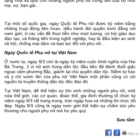
tặng hoa và quà cho những người phụ nữ trong đời của họ như
mẹ, vợ, bạn gái…
Tại một số quốc gia, ngày Quốc tế Phụ nữ được kỷ niệm bằng
những hoạt động liên hoan, diễu hành đòi quyền bình đẳng với
nam giới, ở các vấn đề thực tiễn như mức lương, cơ hội giáo dục
đào tạo, và thăng tiến trong nghề nghiệp, hay là điều kiện an sinh
xã hội, chống mại dâm và bạo lực đối với phụ nữ…
Ngày Quốc tế Phụ nữ tại Việt Nam
Ở nước ta, ngày 8/3 còn là ngày kỷ niệm cuộc khởi nghĩa của Hai
Bà Trưng, 2 vị nữ anh hùng dân tộc đầu tiên đã đánh đuổi giặc
ngoại xâm phương Bắc, giành lại chủ quyền dân tộc. Niềm tự hào
và ý chí vươn lên của phụ nữ Việt Nam một phần cũng có cội
nguồn từ truyền thống dân tộc độc đáo đó.
Tại Việt Nam, để thể hiện sự tôn vinh những người phụ nữ, một
nửa thế giới, các cơ quan, đoàn thể, gia đình thường tổ chức kỷ
niệm ngày 8/3 rất trang trọng, tràn ngập hoa và những lời chúc tốt
đẹp. Ngày 8/3 cũng là ngày nam giới thể hiện sự chăm sóc yêu
thương cho người phụ nữ mà họ yêu quý.
Sưu tầm
Bản in