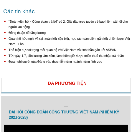
Các tin khác
“Đoàn viên hỏi - Công đoàn trả lời” số 2: Giải đáp trực tuyến về bảo hiểm xã hội cho
người lao động
Đồng thuận để tăng lương
Quan hệ hữu nghị vĩ đại, đoàn kết đặc biệt, hợp tác toàn diện, gắn kết chiến lược Việt
Nam - Lào
Thể hiện sự coi trọng mối quan hệ với Việt Nam và tinh thần gắn kết ASEAN
Từ ngày 1.7, tiền lương làm đêm, làm thêm giờ được miễn thuế thu nhập cá nhân
Đưa nghị quyết của Đảng vào thực tiễn từng ngành, từng lĩnh vực
ĐA PHƯƠNG TIỆN
 lao
ĐẠI HỘI CÔNG ĐOÀN CÔNG THƯƠNG VIỆT NAM (NHIỆM KỲ
Toạ 
2023-2028)
Thươ