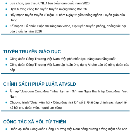
Lựa chọn, giới thiệu CNLĐ tiêu biểu toàn quốc năm 2026
Định hướng công tác tuyên truyền miệng tháng 8/2026
Đẩy mạnh tuyên truyền kỉ niệm 96 năm Ngày truyền thống ngành Tuyên giáo của
Đảng
Kế hoạch Tổ chức Cuộc thi sáng tạo video, clip tuyên truyền phòng, chống tác hại
của thuốc lá năm 2026
KH Triển khai Ch/tr hành động của CĐCTVN thực hiện Chỉ thị số 58/CT-TW ngày
10/01/2026 của Ban Bí thư TW Đảng về "Tăng cường sự lãnh đạo của Đảng đối với
công tác truyên truyền,giáo dục chính trị,tư tưởng,pháp luật cho công nhân trong
TUYÊN TRUYỀN GIÁO DỤC
tình hình mới"
Triển khai thực hiện Hướng dẫn số 28/HD-BTGDVTW về xác định, lựa chọn ngày
Công đoàn Công Thương Việt Nam: Đột phá nhân lực, nâng cao năng suất
truyền thống, ngày thành lập, ngày tái lập sau sắp xếp tổ chức bộ máy của hệ thống
Công đoàn Công Thương Việt Nam tập huấn ứng dụng AI cho cán bộ công đoàn các
chính trị
cấp
Triển khai truyền thông "Chiến dịch 500 ngày đêm đẩy mạnh thực hiện tìm kiếm, quy
tập và xác định danh tính hài cốt liệt sĩ"
CHÍNH SÁCH PHÁP LUẬT, ATVSLĐ
Hướng dẫn tuyên truyền kỷ niệm 97 năm Ngày thành lập Công đoàn Việt Nam
(28/7/1929 - 28/7/2026)
Ấm áp "Bữa cơm Công đoàn" nhân kỷ niệm 97 năm Ngày thành lập Công đoàn Việt
Khẩu hiệu tuyên truyền trong nhiệm kỳ Đại hội XIV của Đảng
Nam
Triển khai thực hiện Chỉ thị số 25/CT-TTg của Thủ tướng Chính phủ về tăng cường
Chương trình "Đoàn viên hỏi - Công đoàn trả lời" số 2: Giải đáp chính sách bảo hiểm
công tác phòng, chống buôn lậu, vận chuyển, sản xuất, mua bán, tàng trữ, sử dụng
xã hội cho đoàn viên, người lao động
trái phép thuốc lá trong tình hình mới
CÔNG TÁC XÃ HỘI, TỪ THIỆN
Đoàn đại biểu Công đoàn Công Thương Việt Nam dâng hương tưởng niệm các Anh