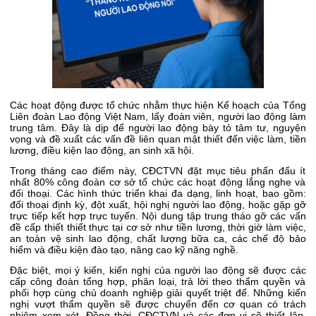
Các hoạt động được tổ chức nhằm thực hiện Kế hoạch của Tổng
Liên đoàn Lao động Việt Nam, lấy đoàn viên, người lao động làm
trung tâm. Đây là dịp để người lao động bày tỏ tâm tư, nguyện
vọng và đề xuất các vấn đề liên quan mật thiết đến việc làm, tiền
lương, điều kiện lao động, an sinh xã hội.
Trong tháng cao điểm này, CĐCTVN đặt mục tiêu phấn đấu ít
nhất 80% công đoàn cơ sở tổ chức các hoạt động lắng nghe và
đối thoại. Các hình thức triển khai đa dạng, linh hoạt, bao gồm:
đối thoại định kỳ, đột xuất, hội nghị người lao động, hoặc gặp gỡ
trực tiếp kết hợp trực tuyến. Nội dung tập trung tháo gỡ các vấn
đề cấp thiết thiết thực tại cơ sở như tiền lương, thời giờ làm việc,
an toàn vệ sinh lao động, chất lượng bữa ca, các chế độ bảo
hiểm và điều kiện đào tạo, nâng cao kỹ năng nghề.
Đặc biệt, mọi ý kiến, kiến nghị của người lao động sẽ được các
cấp công đoàn tổng hợp, phân loại, trả lời theo thẩm quyền và
phối hợp cùng chủ doanh nghiệp giải quyết triệt để. Những kiến
nghị vượt thẩm quyền sẽ được chuyển đến cơ quan có trách
nhiệm xem xét. Đồng thời, CĐCTVN và các đơn vị sẽ thiết lập,