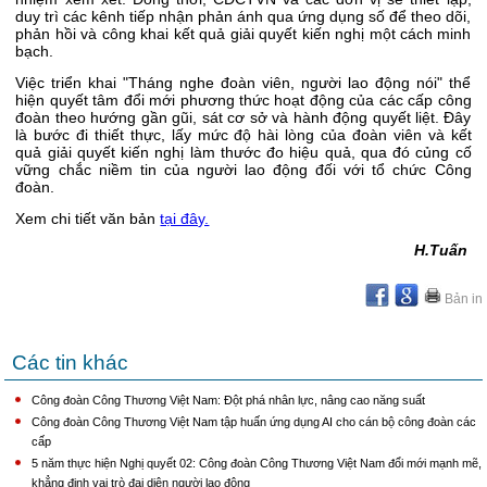
duy trì các kênh tiếp nhận phản ánh qua ứng dụng số để theo dõi,
phản hồi và công khai kết quả giải quyết kiến nghị một cách minh
bạch.
Việc triển khai "Tháng nghe đoàn viên, người lao động nói" thể
hiện quyết tâm đổi mới phương thức hoạt động của các cấp công
đoàn theo hướng gần gũi, sát cơ sở và hành động quyết liệt. Đây
là bước đi thiết thực, lấy mức độ hài lòng của đoàn viên và kết
quả giải quyết kiến nghị làm thước đo hiệu quả, qua đó củng cố
vững chắc niềm tin của người lao động đối với tổ chức Công
đoàn.
Xem chi tiết văn bản
tại đây.
H.Tuấn
Bản in
Các tin khác
Công đoàn Công Thương Việt Nam: Đột phá nhân lực, nâng cao năng suất
Công đoàn Công Thương Việt Nam tập huấn ứng dụng AI cho cán bộ công đoàn các
cấp
5 năm thực hiện Nghị quyết 02: Công đoàn Công Thương Việt Nam đổi mới mạnh mẽ,
khẳng định vai trò đại diện người lao động