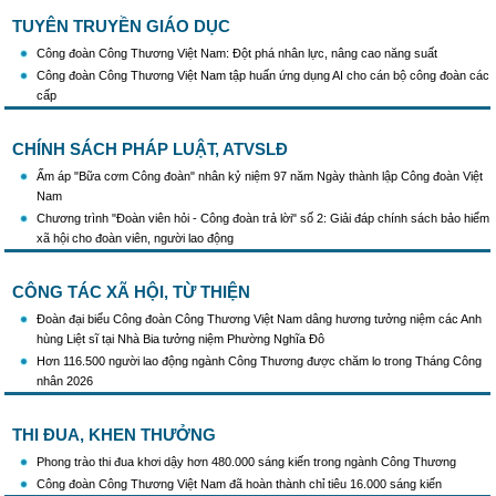
công tác truyên truyền,giáo dục chính trị,tư tưởng,pháp luật cho công nhân trong
TUYÊN TRUYỀN GIÁO DỤC
tình hình mới"
Triển khai thực hiện Hướng dẫn số 28/HD-BTGDVTW về xác định, lựa chọn ngày
Công đoàn Công Thương Việt Nam: Đột phá nhân lực, nâng cao năng suất
truyền thống, ngày thành lập, ngày tái lập sau sắp xếp tổ chức bộ máy của hệ thống
Công đoàn Công Thương Việt Nam tập huấn ứng dụng AI cho cán bộ công đoàn các
chính trị
cấp
Triển khai truyền thông "Chiến dịch 500 ngày đêm đẩy mạnh thực hiện tìm kiếm, quy
tập và xác định danh tính hài cốt liệt sĩ"
CHÍNH SÁCH PHÁP LUẬT, ATVSLĐ
Hướng dẫn tuyên truyền kỷ niệm 97 năm Ngày thành lập Công đoàn Việt Nam
(28/7/1929 - 28/7/2026)
Ấm áp "Bữa cơm Công đoàn" nhân kỷ niệm 97 năm Ngày thành lập Công đoàn Việt
Khẩu hiệu tuyên truyền trong nhiệm kỳ Đại hội XIV của Đảng
Nam
Triển khai thực hiện Chỉ thị số 25/CT-TTg của Thủ tướng Chính phủ về tăng cường
Chương trình "Đoàn viên hỏi - Công đoàn trả lời" số 2: Giải đáp chính sách bảo hiểm
công tác phòng, chống buôn lậu, vận chuyển, sản xuất, mua bán, tàng trữ, sử dụng
xã hội cho đoàn viên, người lao động
trái phép thuốc lá trong tình hình mới
CÔNG TÁC XÃ HỘI, TỪ THIỆN
Đoàn đại biểu Công đoàn Công Thương Việt Nam dâng hương tưởng niệm các Anh
hùng Liệt sĩ tại Nhà Bia tưởng niệm Phường Nghĩa Đô
Hơn 116.500 người lao động ngành Công Thương được chăm lo trong Tháng Công
nhân 2026
THI ĐUA, KHEN THƯỞNG
Phong trào thi đua khơi dậy hơn 480.000 sáng kiến trong ngành Công Thương
Công đoàn Công Thương Việt Nam đã hoàn thành chỉ tiêu 16.000 sáng kiến