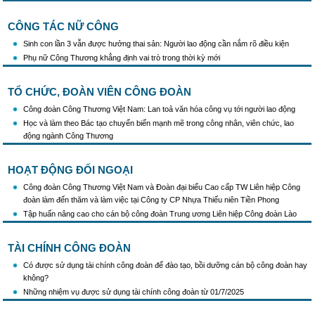
CÔNG TÁC NỮ CÔNG
Sinh con lần 3 vẫn được hưởng thai sản: Người lao động cần nắm rõ điều kiện
Phụ nữ Công Thương khẳng định vai trò trong thời kỳ mới
TỔ CHỨC, ĐOÀN VIÊN CÔNG ĐOÀN
Công đoàn Công Thương Việt Nam: Lan toả văn hóa công vụ tới người lao động
Học và làm theo Bác tạo chuyển biến mạnh mẽ trong công nhân, viên chức, lao
động ngành Công Thương
HOẠT ĐỘNG ĐỐI NGOẠI
Công đoàn Công Thương Việt Nam và Đoàn đại biểu Cao cấp TW Liên hiệp Công
đoàn làm đến thăm và làm việc tại Công ty CP Nhựa Thiếu niên Tiền Phong
Tập huấn nâng cao cho cán bộ công đoàn Trung ương Liên hiệp Công đoàn Lào
TÀI CHÍNH CÔNG ĐOÀN
Có được sử dụng tài chính công đoàn để đào tạo, bồi dưỡng cán bộ công đoàn hay
không?
Những nhiệm vụ được sử dụng tài chính công đoàn từ 01/7/2025