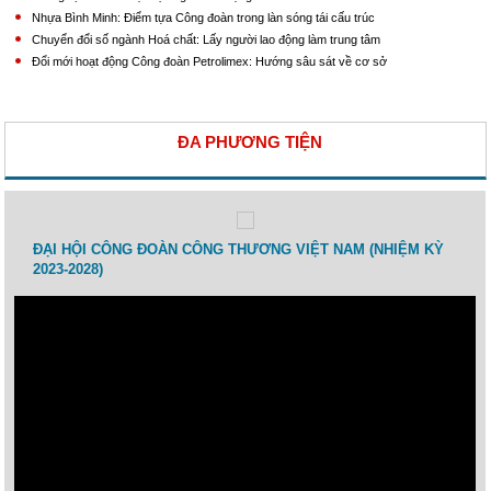
Nhựa Bình Minh: Điểm tựa Công đoàn trong làn sóng tái cấu trúc
Chuyển đổi số ngành Hoá chất: Lấy người lao động làm trung tâm
Đổi mới hoạt động Công đoàn Petrolimex: Hướng sâu sát về cơ sở
ĐA PHƯƠNG TIỆN
 lao
ĐẠI HỘI CÔNG ĐOÀN CÔNG THƯƠNG VIỆT NAM (NHIỆM KỲ
Toạ 
2023-2028)
Thươ