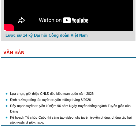
Lược sử 14 kỳ Đại hội Công đoàn Việt Nam
VĂN BẢN
Lựa chọn, giới thiệu CNLĐ tiêu biểu toàn quốc năm 2026
Định hướng công tác tuyên truyền miệng tháng 8/2026
Đẩy mạnh tuyên truyền kỉ niệm 96 năm Ngày truyền thống ngành Tuyên giáo của
Đảng
Kế hoạch Tổ chức Cuộc thi sáng tạo video, clip tuyên truyền phòng, chống tác hại
của thuốc lá năm 2026
KH Triển khai Ch/tr hành động của CĐCTVN thực hiện Chỉ thị số 58/CT-TW ngày
10/01/2026 của Ban Bí thư TW Đảng về "Tăng cường sự lãnh đạo của Đảng đối với