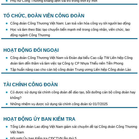
Phụ nữ Công Thương khẳng định vai trò trong thời kỳ mới
TỔ CHỨC, ĐOÀN VIÊN CÔNG ĐOÀN
Công đoàn Công Thương Việt Nam: Lan toả văn hóa công vụ tới người lao động
Học và làm theo Bác tạo chuyển biến mạnh mẽ trong công nhân, viên chức, lao
động ngành Công Thương
HOẠT ĐỘNG ĐỐI NGOẠI
Công đoàn Công Thương Việt Nam và Đoàn đại biểu Cao cấp TW Liên hiệp Công
đoàn làm đến thăm và làm việc tại Công ty CP Nhựa Thiếu niên Tiền Phong
Tập huấn nâng cao cho cán bộ công đoàn Trung ương Liên hiệp Công đoàn Lào
TÀI CHÍNH CÔNG ĐOÀN
Có được sử dụng tài chính công đoàn để đào tạo, bồi dưỡng cán bộ công đoàn hay
không?
Những nhiệm vụ được sử dụng tài chính công đoàn từ 01/7/2025
HOẠT ĐỘNG ỦY BAN KIỂM TRA
Tổng Liên đoàn Lao động Việt Nam giám sát chuyên đề tại Công đoàn Công Thương
Việt Nam
Hội nghị Ủy ban Kiểm tra CĐCTVN lần thứ 5