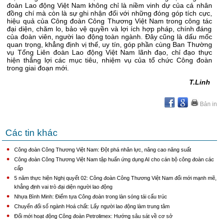
đoàn Lao động Việt Nam không chỉ là niềm vinh dự của cá nhân
đồng chí mà còn là sự ghi nhận đối với những đóng góp tích cực,
hiệu quả của Công đoàn Công Thương Việt Nam trong công tác
đại diện, chăm lo, bảo vệ quyền và lợi ích hợp pháp, chính đáng
của đoàn viên, người lao động toàn ngành. Đây cũng là dấu mốc
quan trọng, khẳng định vị thế, uy tín, góp phần cùng Ban Thường
vụ Tổng Liên đoàn Lao động Việt Nam lãnh đạo, chỉ đạo thực
hiện thắng lợi các mục tiêu, nhiệm vụ của tổ chức Công đoàn
trong giai đoạn mới.
T.Linh
Bản in
Các tin khác
Công đoàn Công Thương Việt Nam: Đột phá nhân lực, nâng cao năng suất
Công đoàn Công Thương Việt Nam tập huấn ứng dụng AI cho cán bộ công đoàn các
cấp
5 năm thực hiện Nghị quyết 02: Công đoàn Công Thương Việt Nam đổi mới mạnh mẽ,
khẳng định vai trò đại diện người lao động
Nhựa Bình Minh: Điểm tựa Công đoàn trong làn sóng tái cấu trúc
Chuyển đổi số ngành Hoá chất: Lấy người lao động làm trung tâm
Đổi mới hoạt động Công đoàn Petrolimex: Hướng sâu sát về cơ sở