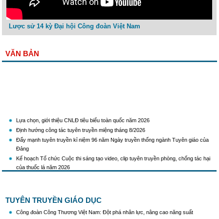
Lược sử 14 kỳ Đại hội Công đoàn Việt Nam
VĂN BẢN
Lựa chọn, giới thiệu CNLĐ tiêu biểu toàn quốc năm 2026
Định hướng công tác tuyên truyền miệng tháng 8/2026
Đẩy mạnh tuyên truyền kỉ niệm 96 năm Ngày truyền thống ngành Tuyên giáo của
Đảng
Kế hoạch Tổ chức Cuộc thi sáng tạo video, clip tuyên truyền phòng, chống tác hại
của thuốc lá năm 2026
KH Triển khai Ch/tr hành động của CĐCTVN thực hiện Chỉ thị số 58/CT-TW ngày
10/01/2026 của Ban Bí thư TW Đảng về "Tăng cường sự lãnh đạo của Đảng đối với
công tác truyên truyền,giáo dục chính trị,tư tưởng,pháp luật cho công nhân trong
TUYÊN TRUYỀN GIÁO DỤC
tình hình mới"
Triển khai thực hiện Hướng dẫn số 28/HD-BTGDVTW về xác định, lựa chọn ngày
Công đoàn Công Thương Việt Nam: Đột phá nhân lực, nâng cao năng suất