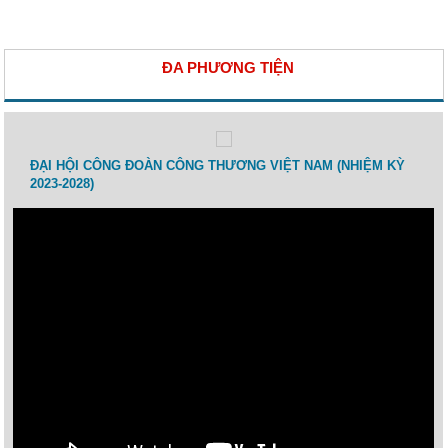
ĐA PHƯƠNG TIỆN
 lao
ĐẠI HỘI CÔNG ĐOÀN CÔNG THƯƠNG VIỆT NAM (NHIỆM KỲ
Toạ 
2023-2028)
Thươ