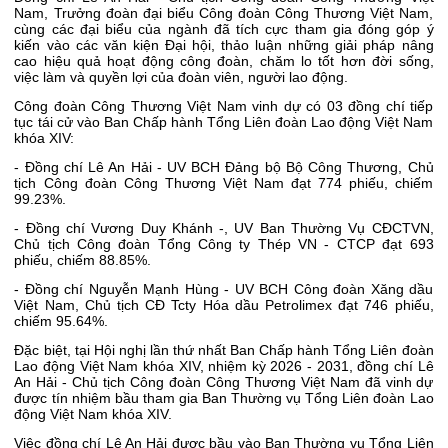
Nam, Trưởng đoàn đại biểu Công đoàn Công Thương Việt Nam,
cùng các đại biểu của ngành đã tích cực tham gia đóng góp ý
kiến vào các văn kiện Đại hội, thảo luận những giải pháp nâng
cao hiệu quả hoạt động công đoàn, chăm lo tốt hơn đời sống,
việc làm và quyền lợi của đoàn viên, người lao động.
Công đoàn Công Thương Việt Nam vinh dự có 03 đồng chí tiếp
tục tái cử vào Ban Chấp hành Tổng Liên đoàn Lao động Việt Nam
khóa XIV:
- Đồng chí Lê An Hải - UV BCH Đảng bộ Bộ Công Thương, Chủ
tịch Công đoàn Công Thương Việt Nam đạt 774 phiếu, chiếm
99.23%.
- Đồng chí Vương Duy Khánh -, UV Ban Thường Vụ CĐCTVN,
Chủ tịch Công đoàn Tổng Công ty Thép VN - CTCP đạt 693
phiếu, chiếm 88.85%.
- Đồng chí Nguyễn Mạnh Hùng - UV BCH Công đoàn Xăng dầu
Việt Nam, Chủ tịch CĐ Tcty Hóa dầu Petrolimex đạt 746 phiếu,
chiếm 95.64%.
Đặc biệt, tại Hội nghị lần thứ nhất Ban Chấp hành Tổng Liên đoàn
Lao động Việt Nam khóa XIV, nhiệm kỳ 2026 - 2031, đồng chí Lê
An Hải - Chủ tịch Công đoàn Công Thương Việt Nam đã vinh dự
được tín nhiệm bầu tham gia Ban Thường vụ Tổng Liên đoàn Lao
động Việt Nam khóa XIV.
Việc đồng chí Lê An Hải được bầu vào Ban Thường vụ Tổng Liên