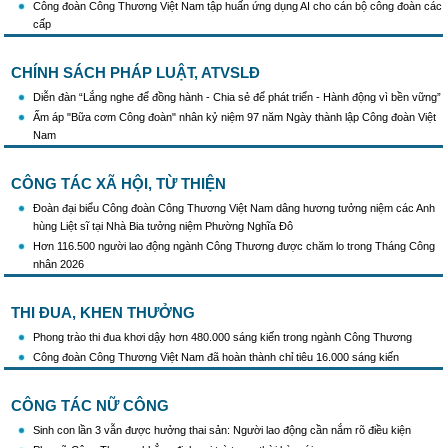
truyền thống, ngày thành lập, ngày tái lập sau sắp xếp tổ chức bộ máy của hệ thống
Công đoàn Công Thương Việt Nam tập huấn ứng dụng AI cho cán bộ công đoàn các
chính trị
cấp
Triển khai truyền thông "Chiến dịch 500 ngày đêm đẩy mạnh thực hiện tìm kiếm, quy
tập và xác định danh tính hài cốt liệt sĩ"
CHÍNH SÁCH PHÁP LUẬT, ATVSLĐ
Hướng dẫn tuyên truyền kỷ niệm 97 năm Ngày thành lập Công đoàn Việt Nam
(28/7/1929 - 28/7/2026)
Diễn đàn “Lắng nghe để đồng hành - Chia sẻ để phát triển - Hành động vì bền vững”
Khẩu hiệu tuyên truyền trong nhiệm kỳ Đại hội XIV của Đảng
Ấm áp "Bữa cơm Công đoàn" nhân kỷ niệm 97 năm Ngày thành lập Công đoàn Việt
Nam
Triển khai thực hiện Chỉ thị số 25/CT-TTg của Thủ tướng Chính phủ về tăng cường
công tác phòng, chống buôn lậu, vận chuyển, sản xuất, mua bán, tàng trữ, sử dụng
trái phép thuốc lá trong tình hình mới
CÔNG TÁC XÃ HỘI, TỪ THIỆN
Đoàn đại biểu Công đoàn Công Thương Việt Nam dâng hương tưởng niệm các Anh
hùng Liệt sĩ tại Nhà Bia tưởng niệm Phường Nghĩa Đô
Hơn 116.500 người lao động ngành Công Thương được chăm lo trong Tháng Công
nhân 2026
THI ĐUA, KHEN THƯỞNG
Phong trào thi đua khơi dậy hơn 480.000 sáng kiến trong ngành Công Thương
Công đoàn Công Thương Việt Nam đã hoàn thành chỉ tiêu 16.000 sáng kiến
CÔNG TÁC NỮ CÔNG
Sinh con lần 3 vẫn được hưởng thai sản: Người lao động cần nắm rõ điều kiện