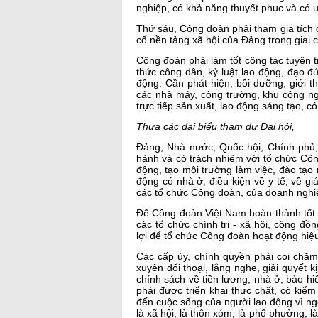
nghiệp, có khả năng thuyết phục và có u
Thứ sáu, Công đoàn phải tham gia tích 
cố nền tảng xã hội của Đảng trong giai 
Công đoàn phải làm tốt công tác tuyên 
thức công dân, kỷ luật lao động, đạo đ
động. Cần phát hiện, bồi dưỡng, giới t
các nhà máy, công trường, khu công ng
trực tiếp sản xuất, lao động sáng tạo, có
Thưa các đại biểu tham dự Đại hội,
Đảng, Nhà nước, Quốc hội, Chính phủ, 
hành và có trách nhiệm với tổ chức Cô
động, tạo môi trường làm việc, đào tạo
động có nhà ở, điều kiện về y tế, về g
các tổ chức Công đoàn, của doanh nghiệp
Để Công đoàn Việt Nam hoàn thành tốt n
các tổ chức chính trị - xã hội, cộng đồ
lợi để tổ chức Công đoàn hoạt động hiệ
Các cấp ủy, chính quyền phải coi chăm 
xuyên đối thoại, lắng nghe, giải quyết 
chính sách về tiền lương, nhà ở, bảo h
phải được triển khai thực chất, có kiể
đến cuộc sống của người lao động vì ng
là xã hội, là thôn xóm, là phố phường, l