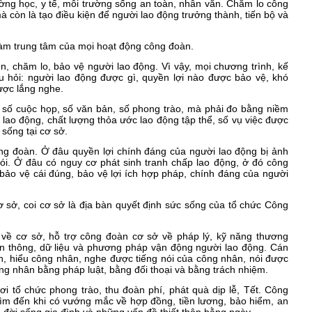
ường học, y tế, môi trường sống an toàn, nhân văn. Chăm lo công
à còn là tạo điều kiện để người lao động trưởng thành, tiến bộ và
 làm trung tâm của mọi hoạt động công đoàn.
n, chăm lo, bảo vệ người lao động. Vì vậy, mọi chương trình, kế
âu hỏi: người lao động được gì, quyền lợi nào được bảo vệ, khó
ược lắng nghe.
số cuộc họp, số văn bản, số phong trào, mà phải đo bằng niềm
i lao động, chất lượng thỏa ước lao động tập thể, số vụ việc được
 sống tại cơ sở.
ng đoàn. Ở đâu quyền lợi chính đáng của người lao động bị ảnh
ói. Ở đâu có nguy cơ phát sinh tranh chấp lao động, ở đó công
, bảo vệ cái đúng, bảo vệ lợi ích hợp pháp, chính đáng của người
sở, coi cơ sở là địa bàn quyết định sức sống của tổ chức Công
về cơ sở, hỗ trợ công đoàn cơ sở về pháp lý, kỹ năng thương
uyền thông, dữ liệu và phương pháp vận động người lao động. Cán
, hiểu công nhân, nghe được tiếng nói của công nhân, nói được
ng nhân bằng pháp luật, bằng đối thoại và bằng trách nhiệm.
i tổ chức phong trào, thu đoàn phí, phát quà dịp lễ, Tết. Công
tìm đến khi có vướng mắc về hợp đồng, tiền lương, bảo hiểm, an