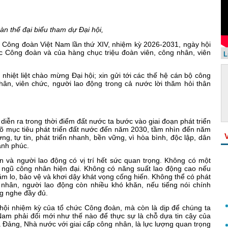
àn thể đại biểu tham dự Đại hội,
ội Công đoàn Việt Nam lần thứ XIV, nhiệm kỳ 2026-2031, ngày hội
ức Công đoàn và của hàng chục triệu đoàn viên, công nhân, viên
L
nhiệt liệt chào mừng Đại hội; xin gửi tới các thế hệ cán bộ công
hân, viên chức, người lao động trong cả nước lời thăm hỏi thân
diễn ra trong thời điểm đất nước ta bước vào giai đoạn phát triển
rõ mục tiêu phát triển đất nước đến năm 2030, tầm nhìn đến năm
ng, tự tin, phát triển nhanh, bền vững, vì hòa bình, độc lập, dân
ạnh phúc.
n và người lao động có vị trí hết sức quan trọng. Không có một
i ngũ công nhân hiện đại. Không có năng suất lao động cao nếu
m lo, bảo vệ và khơi dậy khát vọng cống hiến. Không thể có phát
nhân, người lao động còn nhiều khó khăn, nếu tiếng nói chính
g nghe đầy đủ.
ại hội nhiệm kỳ của tổ chức Công đoàn, mà còn là dịp để chúng ta
t Nam phải đổi mới như thế nào để thực sự là chỗ dựa tin cậy của
a Đảng, Nhà nước với giai cấp công nhân, là lực lượng quan trọng