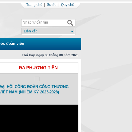
Trang chủ
|
Sơ đồ
|
Quy chế
óc đoàn viên
Thứ bảy, ngày 08 tháng 08 năm 2026
ĐA PHƯƠNG TIỆN
ĐẠI HỘI CÔNG ĐOÀN CÔNG THƯƠNG
Toạ đàm Kỷ niệm 15 ngày Thàn
VIỆT NAM (NHIỆM KỲ 2023-2028)
Công đoàn Công Thương Việt
(01/11/2007-01/11/2022)