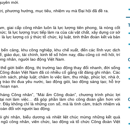
guyên mới.
trị, phương hướng, mục tiêu, nhiệm vụ mà Đại hội đã đề ra.
am, giai cấp công nhân luôn là lực lượng tiên phong, là nòng cốt
hức; là lực lượng trực tiếp làm ra của cải vật chất, xây dựng cơ sở
 là lực lượng có ý thức tổ chức, kỷ luật, tinh thần đoàn kết và bản
bến cảng, khu công nghiệp, khu chế xuất, đến các lĩnh vực dịch
ế, giáo dục, tài chính, kinh tế số hôm nay, đâu cũng có mồ hôi, trí
công nhân, người lao động Việt Nam.
thế giới biến động, thị trường lao động thay đổi nhanh, đời sống
 Công đoàn Việt Nam đã có nhiều cố gắng rất đáng ghi nhận. Các
nh sách, pháp luật; chăm lo việc làm, thu nhập, phúc lợi, nhà ở,
 trào thi đua yêu nước, lao động giỏi, lao động sáng tạo; hỗ trợ
, hoạn nạn.
Tháng Công nhân”, “Mái ấm Công đoàn”, chương trình phúc lợi
n tại nơi làm việc… đã góp phần làm cho công đoàn gần hơn với
ở. Đây không chỉ là những con số, mà là tình cảm, trách nhiệm và
đoàn đối với người lao động.
i ghi nhận, biểu dương và nhiệt liệt chúc mừng những kết quả
i ngũ công nhân, viên chức, lao động và tổ chức Công đoàn Việt