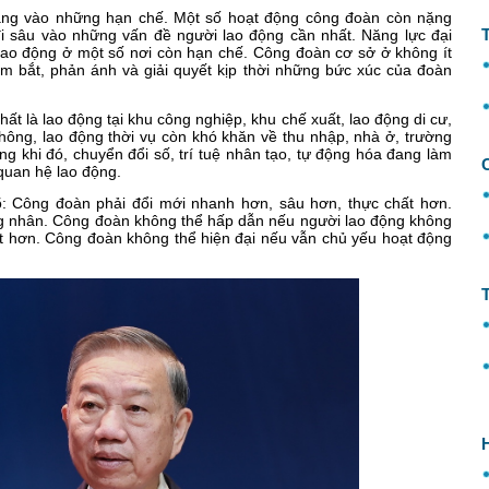
hẳng vào những hạn chế. Một số hoạt động công đoàn còn nặng
đi sâu vào những vấn đề người lao động cần nhất. Năng lực đại
i lao động ở một số nơi còn hạn chế. Công đoàn cơ sở ở không ít
 bắt, phản ánh và giải quyết kịp thời những bức xúc của đoàn
t là lao động tại khu công nghiệp, khu chế xuất, lao động di cư,
thông, lao động thời vụ còn khó khăn về thu nhập, nhà ở, trường
ong khi đó, chuyển đổi số, trí tuệ nhân tạo, tự động hóa đang làm
 quan hệ lao động.
õ: Công đoàn phải đổi mới nhanh hơn, sâu hơn, thực chất hơn.
 nhân. Công đoàn không thể hấp dẫn nếu người lao động không
ốt hơn. Công đoàn không thể hiện đại nếu vẫn chủ yếu hoạt động