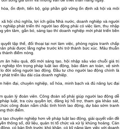
, đời sống gia đình và những vấn đề thiết thân hằng ngày.
hòa, ổn định, tiến bộ, góp phần giữ vững ổn định xã hội và môi
g xã hội chủ nghĩa, lợi ích giữa Nhà nước, doanh nghiệp và người
 nghiệp phát triển thì người lao động phải có việc làm, thu nhập
ng yên tâm, gắn bó, sáng tạo thì doanh nghiệp mới phát triển bền
quyết tập thể, đối thoại tại nơi làm việc, phòng ngừa tranh chấp
hân phải được lắng nghe trước khi trở thành bức xúc. Mâu thuẫn
tụ thành điểm nóng.
 ăn hiệu quả, đổi mới sáng tạo, hội nhập sâu vào chuỗi giá trị
 nghiệp tôn trọng pháp luật lao động, bảo đảm an toàn, vệ sinh
lo đời sống người lao động. Đầu tư cho người lao động chính là
 phát triển lâu dài của doanh nghiệp.
hiện đại, chuyên nghiệp, số hóa, minh bạch và đủ năng lực đại
 quản lý đoàn viên. Công đoàn số phải giúp người lao động dễ
háp luật, tra cứu quyền lợi, đăng ký hỗ trợ, tham gia khảo sát,
 chức công đoàn nắm chắc tình hình lao động, dự báo sớm tranh
úng thời điểm.
 tạo chuyên nghiệp hơn về pháp luật lao động, giải quyết vấn đề
uyền thông số, dữ liệu, quản trị tổ chức và xử lý khủng hoảng. Cán
 động, có bản lĩnh trước khó khăn, có kỹ năng làm việc với doanh