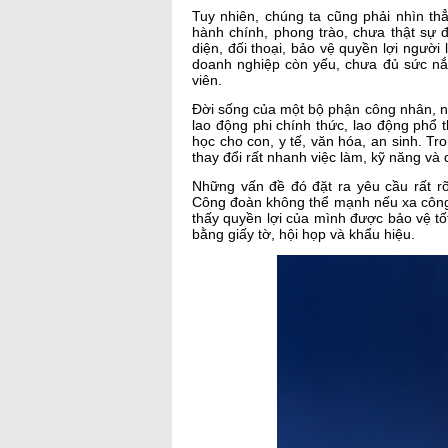
Tuy nhiên, chúng ta cũng phải nhìn t
hành chính, phong trào, chưa thật sự 
diện, đối thoại, bảo vệ quyền lợi ngườ
doanh nghiệp còn yếu, chưa đủ sức nắm
viên.
Đời sống của một bộ phận công nhân, nhấ
lao động phi chính thức, lao động phổ 
học cho con, y tế, văn hóa, an sinh. Tr
thay đổi rất nhanh việc làm, kỹ năng và
Những vấn đề đó đặt ra yêu cầu rất r
Công đoàn không thể mạnh nếu xa công
thấy quyền lợi của mình được bảo vệ t
bằng giấy tờ, hội họp và khẩu hiệu.