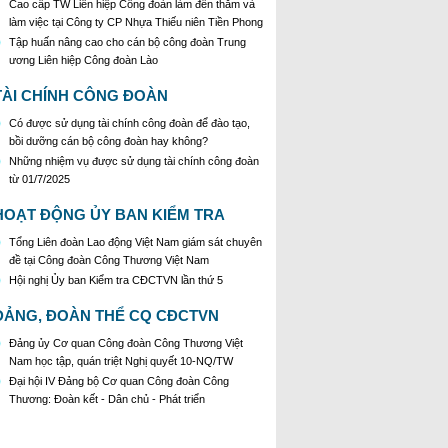
Cao cấp TW Liên hiệp Công đoàn làm đến thăm và
làm việc tại Công ty CP Nhựa Thiếu niên Tiền Phong
Tập huấn nâng cao cho cán bộ công đoàn Trung
ương Liên hiệp Công đoàn Lào
TÀI CHÍNH CÔNG ĐOÀN
Có được sử dụng tài chính công đoàn để đào tạo,
bồi dưỡng cán bộ công đoàn hay không?
Những nhiệm vụ được sử dụng tài chính công đoàn
từ 01/7/2025
HOẠT ĐỘNG ỦY BAN KIỂM TRA
Tổng Liên đoàn Lao động Việt Nam giám sát chuyên
đề tại Công đoàn Công Thương Việt Nam
Hội nghị Ủy ban Kiểm tra CĐCTVN lần thứ 5
ĐẢNG, ĐOÀN THỂ CQ CĐCTVN
Đảng ủy Cơ quan Công đoàn Công Thương Việt
Nam học tập, quán triệt Nghị quyết 10-NQ/TW
Đại hội IV Đảng bộ Cơ quan Công đoàn Công
Thương: Đoàn kết - Dân chủ - Phát triển