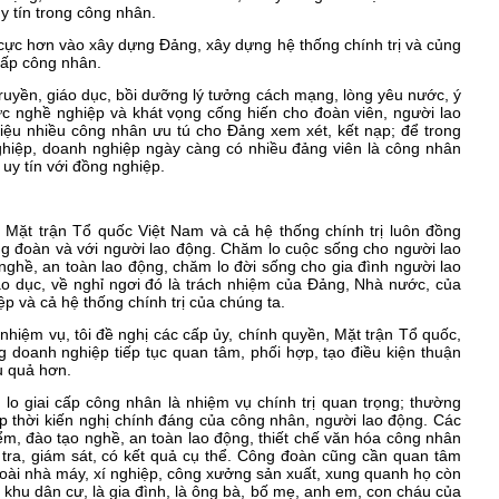
y tín trong công nhân.
cực hơn vào xây dựng Đảng, xây dựng hệ thống chính trị và củng
cấp công nhân.
truyền, giáo dục, bồi dưỡng lý tưởng cách mạng, lòng yêu nước, ý
ức nghề nghiệp và khát vọng cống hiến cho đoàn viên, người lao
hiệu nhiều công nhân ưu tú cho Đảng xem xét, kết nạp; để trong
hiệp, doanh nghiệp ngày càng có nhiều đảng viên là công nhân
 uy tín với đồng nghiệp.
Mặt trận Tổ quốc Việt Nam và cả hệ thống chính trị luôn đồng
ng đoàn và với người lao động. Chăm lo cuộc sống cho người lao
 nghề, an toàn lao động, chăm lo đời sống cho gia đình người lao
iáo dục, về nghỉ ngơi đó là trách nhiệm của Đảng, Nhà nước, của
 và cả hệ thống chính trị của chúng ta.
hiệm vụ, tôi đề nghị các cấp ủy, chính quyền, Mặt trận Tổ quốc,
ng doanh nghiệp tiếp tục quan tâm, phối hợp, tạo điều kiện thuận
u quả hơn.
lo giai cấp công nhân là nhiệm vụ chính trị quan trọng; thường
kịp thời kiến nghị chính đáng của công nhân, người lao động. Các
iểm, đào tạo nghề, an toàn lao động, thiết chế văn hóa công nhân
m tra, giám sát, có kết quả cụ thể. Công đoàn cũng cần quan tâm
oài nhà máy, xí nghiệp, công xưởng sản xuất, xung quanh họ còn
à khu dân cư, là gia đình, là ông bà, bố mẹ, anh em, con cháu của