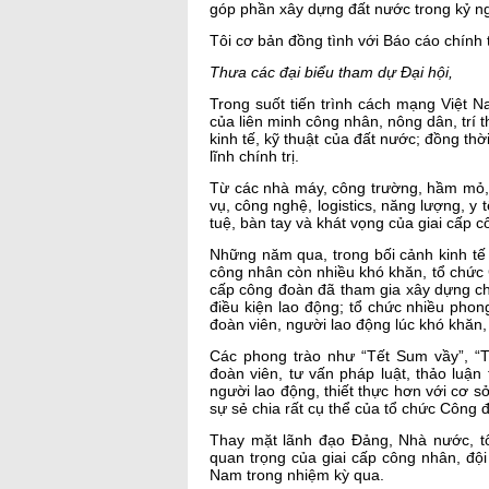
góp phần xây dựng đất nước trong kỷ n
Tôi cơ bản đồng tình với Báo cáo chính 
Thưa các đại biểu tham dự Đại hội,
Trong suốt tiến trình cách mạng Việt N
của liên minh công nhân, nông dân, trí t
kinh tế, kỹ thuật của đất nước; đồng thời
lĩnh chính trị.
Từ các nhà máy, công trường, hầm mỏ, 
vụ, công nghệ, logistics, năng lượng, y t
tuệ, bàn tay và khát vọng của giai cấp 
Những năm qua, trong bối cảnh kinh tế 
công nhân còn nhiều khó khăn, tổ chức
cấp công đoàn đã tham gia xây dựng chí
điều kiện lao động; tổ chức nhiều phong
đoàn viên, người lao động lúc khó khăn
Các phong trào như “Tết Sum vầy”, “
đoàn viên, tư vấn pháp luật, thảo luậ
người lao động, thiết thực hơn với cơ s
sự sẻ chia rất cụ thể của tổ chức Công 
Thay mặt lãnh đạo Đảng, Nhà nước, tô
quan trọng của giai cấp công nhân, độ
Nam trong nhiệm kỳ qua.