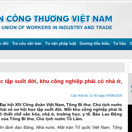
o đổi
Tra cứu văn bản
Tư vấn pháp luật
Gương tiêu biểu
Tư liệu
G
c tập suốt đời, khu công nghiệp phải có nhà ở,
Lễ phát động Tháng Công nhân và Tháng
An toàn vệ sinh lao động năm 2022
Cập nhật lúc 11:40 ngày 04/06/2026
ể Đại hội XIV Công đoàn Việt Nam, Tổng Bí thư, Chủ tịch nước
i có cơ hội học tập suốt đời. Mỗi khu công nghiệp phải là
 thiết chế văn hóa, nhà ở, trường học, y tế. Báo Lao Động
o của Tổng Bí thư, Chủ tịch nước Tô Lâm.
yên lãnh đạo Đảng, Nhà nước, Mặt trận Tổ quốc Việt Nam, Tổng