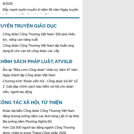
Đẩy mạnh tuyên truyền kỉ niệm 96 năm Ngày truyền
thống ngành Tuyên giáo của Đảng
Kế hoạch Tổ chức Cuộc thi sáng tạo video, clip
tuyên truyền phòng, chống tác hại của thuốc lá năm
TUYÊN TRUYỀN GIÁO DỤC
2026
KH Triển khai Ch/tr hành động của CĐCTVN thực
Công đoàn Công Thương Việt Nam: Đột phá nhân
hiện Chỉ thị số 58/CT-TW ngày 10/01/2026 của Ban
lực, nâng cao năng suất
Bí thư TW Đảng về "Tăng cường sự lãnh đạo của
Công đoàn Công Thương Việt Nam tập huấn ứng
Đảng đối với công tác truyên truyền,giáo dục chính
dụng AI cho cán bộ công đoàn các cấp
trị,tư tưởng,pháp luật cho công nhân trong tình hình
mới"
CHÍNH SÁCH PHÁP LUẬT, ATVSLĐ
Triển khai thực hiện Hướng dẫn số 28/HD-
Ấm áp "Bữa cơm Công đoàn" nhân kỷ niệm 97 năm
BTGDVTW về xác định, lựa chọn ngày truyền thống,
Ngày thành lập Công đoàn Việt Nam
ngày thành lập, ngày tái lập sau sắp xếp tổ chức bộ
máy của hệ thống chính trị
Chương trình "Đoàn viên hỏi - Công đoàn trả lời" số
2: Giải đáp chính sách bảo hiểm xã hội cho đoàn
Triển khai truyền thông "Chiến dịch 500 ngày đêm
viên, người lao động
đẩy mạnh thực hiện tìm kiếm, quy tập và xác định
danh tính hài cốt liệt sĩ"
CÔNG TÁC XÃ HỘI, TỪ THIỆN
Hướng dẫn tuyên truyền kỷ niệm 97 năm Ngày
thành lập Công đoàn Việt Nam (28/7/1929 -
Đoàn đại biểu Công đoàn Công Thương Việt Nam
28/7/2026)
dâng hương tưởng niệm các Anh hùng Liệt sĩ tại Nhà
Khẩu hiệu tuyên truyền trong nhiệm kỳ Đại hội XIV
Bia tưởng niệm Phường Nghĩa Đô
của Đảng
Hơn 116.500 người lao động ngành Công Thương
Triển khai thực hiện Chỉ thị số 25/CT-TTg của Thủ
được chăm lo trong Tháng Công nhân 2026