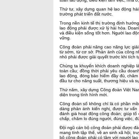
toàn lao động, điều kiện làm việc, nhà ở
Thứ tư, xây dựng quan hệ lao động hài 
trường phát triển đất nước.
Trong nền kinh tế thị trường định hướn
lao động phải được xử lý hài hòa. Doanh
và điều kiện sống tốt hơn. Người lao độ
vững.
Công đoàn phải nâng cao năng lực giải 
từ sớm, từ cơ sở. Phản ánh của công n
nhỏ phải được giải quyết trước khi tích 
Chúng ta khuyến khích doanh nghiệp làm
toàn cầu; đồng thời phải yêu cầu doanh
lao động, đóng bảo hiểm đầy đủ, chăm 
đầu tư cho năng suất, thương hiệu và sự
Thứ năm, xây dựng Công đoàn Việt Nam 
diện trong tình hình mới.
Công đoàn số không chỉ là có phần mềm
dàng phản ánh kiến nghị, được tư vấn p
đánh giá hoạt động công đoàn; giúp tổ
chấp, chăm lo đúng người, đúng việc, đ
Đội ngũ cán bộ công đoàn phải được đào
mang tính tập thể, về an sinh xã hội, tr
bộ công đoàn phải có tâm với người lao