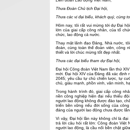
Liên đoàn Lao động Việt Nam,
Thưa Đoàn Chủ tịch Đại hội,
Thưa các vị đại biểu, khách quý, cùng to
Hôm nay, tôi rất vui mừng tới dự Đại h
lớn của giai cấp công nhân, của tổ ch
chức, lao động cả nước.
Thay mặt lãnh đạo Đảng, Nhà nước, tôi 
đoàn, cùng toàn thể đoàn viên, công n
thiết và lời chúc mừng tốt đẹp nhất.
Thưa các đại biểu tham dự Đại hội,
Đại hội Công đoàn Việt Nam lần thứ XIV 
mới. Đại hội XIV của Đảng đã xác định 
2045; yêu cầu tự chủ chiến lược, tự cườ
chủ, giàu mạnh, phồn vinh, văn minh, h
Trong hành trình đó, giai cấp công nhâ
nền công nghiệp hiện đại nếu thiếu độ
người lao động không được đào tạo, chă
triển bền vững nếu đời sống của công 
đáng của người lao động chưa được lắn
Vì vậy, Đại hội lần này không chỉ là đ
trả lời câu hỏi rất lớn: Công đoàn Việ
người lao động, là cầu nối bền chặt giữ