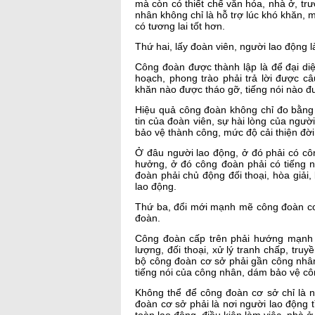
mà còn có thiết chế văn hóa, nhà ở, tr
nhân không chỉ là hỗ trợ lúc khó khăn, m
có tương lai tốt hơn.
Thứ hai, lấy đoàn viên, người lao động
Công đoàn được thành lập là để đại diệ
hoạch, phong trào phải trả lời được c
khăn nào được tháo gỡ, tiếng nói nào đ
Hiệu quả công đoàn không chỉ đo bằng 
tin của đoàn viên, sự hài lòng của ngườ
bảo vệ thành công, mức độ cải thiện đời
Ở đâu người lao động, ở đó phải có cô
hưởng, ở đó công đoàn phải có tiếng n
đoàn phải chủ động đối thoại, hòa giải
lao động.
Thứ ba, đổi mới mạnh mẽ công đoàn cơ 
đoàn.
Công đoàn cấp trên phải hướng mạnh 
lượng, đối thoại, xử lý tranh chấp, tr
bộ công đoàn cơ sở phải gần công nhân
tiếng nói của công nhân, dám bảo vệ cô
Không thể để công đoàn cơ sở chỉ là nơ
đoàn cơ sở phải là nơi người lao động 