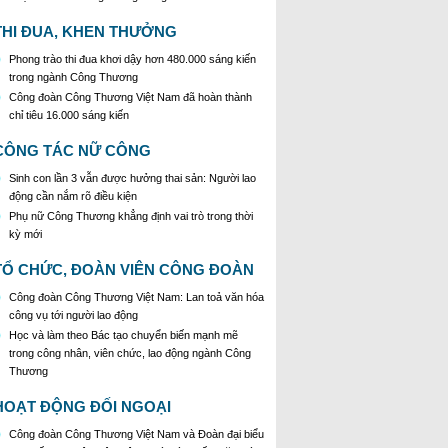
tướng Chính phủ về tăng cường công tác phòng,
chống buôn lậu, vận chuyển, sản xuất, mua bán,
THI ĐUA, KHEN THƯỞNG
tàng trữ, sử dụng trái phép thuốc lá trong tình hình
Phong trào thi đua khơi dậy hơn 480.000 sáng kiến
mới
trong ngành Công Thương
Công đoàn Công Thương Việt Nam đã hoàn thành
chỉ tiêu 16.000 sáng kiến
CÔNG TÁC NỮ CÔNG
Sinh con lần 3 vẫn được hưởng thai sản: Người lao
động cần nắm rõ điều kiện
Phụ nữ Công Thương khẳng định vai trò trong thời
kỳ mới
TỔ CHỨC, ĐOÀN VIÊN CÔNG ĐOÀN
Công đoàn Công Thương Việt Nam: Lan toả văn hóa
công vụ tới người lao động
Học và làm theo Bác tạo chuyển biến mạnh mẽ
trong công nhân, viên chức, lao động ngành Công
Thương
HOẠT ĐỘNG ĐỐI NGOẠI
Công đoàn Công Thương Việt Nam và Đoàn đại biểu