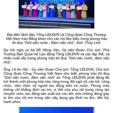
Đại diện lãnh đạo Tổng LĐLĐVN và Công đoàn Công Thương
Việt Nam trao Bằng khen cho các chị tiêu biểu trong phong trào
thi đua "Giỏi việc nước - Đảm việc nhà". Ảnh: Thùy Linh
Dự hội nghị có bà Đỗ Hồng Vân, Ủy viên Đoàn Chủ tịch, Phó
Trưởng Ban Quan hệ Lao động Tổng LĐLĐVN và các tập thể, cá
nhân xuất sắc trong phong trào thi đua “Giỏi việc nước, đảm việc
nhà”.
Ông Lê An Hải - Ủy viên Đoàn Chủ tịch Tổng LĐLĐVN, Chủ tịch
Công đoàn Công Thương Việt Nam cho biết, phong trào thi đua
“Giỏi việc nước, đảm việc nhà” do Tổng LĐLĐVN phát động đã
trở thành một phong trào sâu rộng trong đội ngũ nữ cán bộ, công
chức, viên chức và người lao động trên cả nước. Phong trào
không chỉ khẳng định vai trò, vị thế của phụ nữ trong công tác
chuyên môn, lao động sản xuất mà còn tôn vinh những đóng góp
to lớn của chị em trong việc xây dựng gia đình no ấm, tiến bộ,
hạnh phúc.