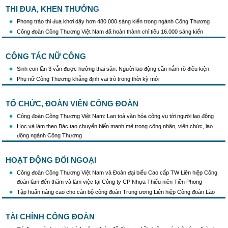
THI ĐUA, KHEN THƯỞNG
Phong trào thi đua khơi dậy hơn 480.000 sáng kiến trong ngành Công Thương
Công đoàn Công Thương Việt Nam đã hoàn thành chỉ tiêu 16.000 sáng kiến
CÔNG TÁC NỮ CÔNG
Sinh con lần 3 vẫn được hưởng thai sản: Người lao động cần nắm rõ điều kiện
Phụ nữ Công Thương khẳng định vai trò trong thời kỳ mới
TỔ CHỨC, ĐOÀN VIÊN CÔNG ĐOÀN
Công đoàn Công Thương Việt Nam: Lan toả văn hóa công vụ tới người lao động
Học và làm theo Bác tạo chuyển biến mạnh mẽ trong công nhân, viên chức, lao
động ngành Công Thương
HOẠT ĐỘNG ĐỐI NGOẠI
Công đoàn Công Thương Việt Nam và Đoàn đại biểu Cao cấp TW Liên hiệp Công
đoàn làm đến thăm và làm việc tại Công ty CP Nhựa Thiếu niên Tiền Phong
Tập huấn nâng cao cho cán bộ công đoàn Trung ương Liên hiệp Công đoàn Lào
TÀI CHÍNH CÔNG ĐOÀN