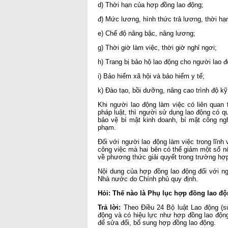
d) Thời hạn của hợp đồng lao động;
đ) Mức lương, hình thức trả lương, thời hạ
e) Chế độ nâng bậc, nâng lương;
g) Thời giờ làm việc, thời giờ nghỉ ngơi;
h) Trang bị bảo hộ lao động cho người lao đ
i) Bảo hiểm xã hội và bảo hiểm y tế;
k) Đào tạo, bồi dưỡng, nâng cao trình độ k
Khi người lao động làm việc có liên quan 
pháp luật, thì người sử dụng lao động có q
bảo vệ bí mật kinh doanh, bí mật công ng
phạm.
Đối với người lao động làm việc trong lĩnh 
công việc mà hai bên có thể giảm một số n
về phương thức giải quyết trong trường hợp 
Nội dung của hợp đồng lao động đối với n
Nhà nước do Chính phủ quy định.
Hỏi: Thế nào là Phụ lục hợp đồng lao đ
Trả lời:
Theo Điều 24 Bộ luật Lao động (sử
động và có hiệu lực như hợp đồng lao độn
để sửa đổi, bổ sung hợp đồng lao động.