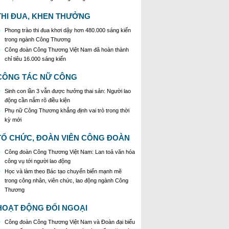
mới
Định hướng công tác tuyên truyền miệng tháng
THI ĐUA, KHEN THƯỞNG
7/2026
Phong trào thi đua khơi dậy hơn 480.000 sáng kiến
Kế hoạch tổ chức các hoạt động "Tháng nghe đoàn
trong ngành Công Thương
viên, người lao động nói"
Công đoàn Công Thương Việt Nam đã hoàn thành
chỉ tiêu 16.000 sáng kiến
CÔNG TÁC NỮ CÔNG
Sinh con lần 3 vẫn được hưởng thai sản: Người lao
động cần nắm rõ điều kiện
Phụ nữ Công Thương khẳng định vai trò trong thời
kỳ mới
TỔ CHỨC, ĐOÀN VIÊN CÔNG ĐOÀN
Công đoàn Công Thương Việt Nam: Lan toả văn hóa
công vụ tới người lao động
Học và làm theo Bác tạo chuyển biến mạnh mẽ
trong công nhân, viên chức, lao động ngành Công
Thương
HOẠT ĐỘNG ĐỐI NGOẠI
Công đoàn Công Thương Việt Nam và Đoàn đại biểu