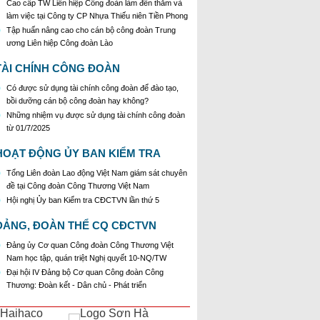
Cao cấp TW Liên hiệp Công đoàn làm đến thăm và
làm việc tại Công ty CP Nhựa Thiếu niên Tiền Phong
Tập huấn nâng cao cho cán bộ công đoàn Trung
ương Liên hiệp Công đoàn Lào
TÀI CHÍNH CÔNG ĐOÀN
Có được sử dụng tài chính công đoàn để đào tạo,
bồi dưỡng cán bộ công đoàn hay không?
Những nhiệm vụ được sử dụng tài chính công đoàn
từ 01/7/2025
HOẠT ĐỘNG ỦY BAN KIỂM TRA
Tổng Liên đoàn Lao động Việt Nam giám sát chuyên
đề tại Công đoàn Công Thương Việt Nam
Hội nghị Ủy ban Kiểm tra CĐCTVN lần thứ 5
ĐẢNG, ĐOÀN THỂ CQ CĐCTVN
Đảng ủy Cơ quan Công đoàn Công Thương Việt
Nam học tập, quán triệt Nghị quyết 10-NQ/TW
Đại hội IV Đảng bộ Cơ quan Công đoàn Công
Thương: Đoàn kết - Dân chủ - Phát triển