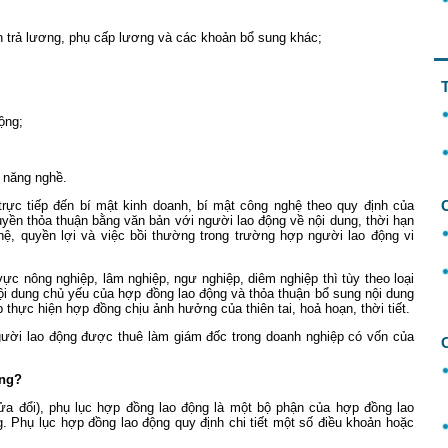
n trả lương, phụ cấp lương và các khoản bổ sung khác;
ộng;
ỹ năng nghề.
trực tiếp đến bí mật kinh doanh, bí mật công nghệ theo quy định của
uyền thỏa thuận bằng văn bản với người lao động về nội dung, thời hạn
hệ, quyền lợi và việc bồi thường trong trường hợp người lao động vi
vực nông nghiệp, lâm nghiệp, ngư nghiệp, diêm nghiệp thì tùy theo loại
ội dung chủ yếu của hợp đồng lao động và thỏa thuận bổ sung nội dung
thực hiện hợp đồng chịu ảnh hưởng của thiên tai, hoả hoạn, thời tiết.
gười lao động được thuê làm giám đốc trong doanh nghiệp có vốn của
ộng?
a đổi), phụ lục hợp đồng lao động là một bộ phận của hợp đồng lao
g.
Phụ lục hợp đồng lao động quy định chi tiết một số điều khoản hoặc