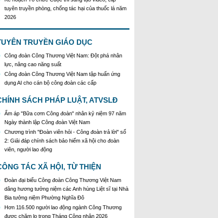
tuyên truyền phòng, chống tác hại của thuốc lá năm
2026
KH Triển khai Ch/tr hành động của CĐCTVN thực
hiện Chỉ thị số 58/CT-TW ngày 10/01/2026 của Ban
Bí thư TW Đảng về "Tăng cường sự lãnh đạo của
TUYÊN TRUYỀN GIÁO DỤC
Đảng đối với công tác truyên truyền,giáo dục chính
Công đoàn Công Thương Việt Nam: Đột phá nhân
trị,tư tưởng,pháp luật cho công nhân trong tình hình
lực, nâng cao năng suất
mới"
Công đoàn Công Thương Việt Nam tập huấn ứng
Triển khai thực hiện Hướng dẫn số 28/HD-
dụng AI cho cán bộ công đoàn các cấp
BTGDVTW về xác định, lựa chọn ngày truyền thống,
ngày thành lập, ngày tái lập sau sắp xếp tổ chức bộ
CHÍNH SÁCH PHÁP LUẬT, ATVSLĐ
máy của hệ thống chính trị
Triển khai truyền thông "Chiến dịch 500 ngày đêm
Ấm áp "Bữa cơm Công đoàn" nhân kỷ niệm 97 năm
đẩy mạnh thực hiện tìm kiếm, quy tập và xác định
Ngày thành lập Công đoàn Việt Nam
danh tính hài cốt liệt sĩ"
Chương trình "Đoàn viên hỏi - Công đoàn trả lời" số
Hướng dẫn tuyên truyền kỷ niệm 97 năm Ngày
2: Giải đáp chính sách bảo hiểm xã hội cho đoàn
thành lập Công đoàn Việt Nam (28/7/1929 -
viên, người lao động
28/7/2026)
Khẩu hiệu tuyên truyền trong nhiệm kỳ Đại hội XIV
CÔNG TÁC XÃ HỘI, TỪ THIỆN
của Đảng
Đoàn đại biểu Công đoàn Công Thương Việt Nam
Triển khai thực hiện Chỉ thị số 25/CT-TTg của Thủ
dâng hương tưởng niệm các Anh hùng Liệt sĩ tại Nhà
tướng Chính phủ về tăng cường công tác phòng,
Bia tưởng niệm Phường Nghĩa Đô
chống buôn lậu, vận chuyển, sản xuất, mua bán,
Hơn 116.500 người lao động ngành Công Thương
tàng trữ, sử dụng trái phép thuốc lá trong tình hình
được chăm lo trong Tháng Công nhân 2026