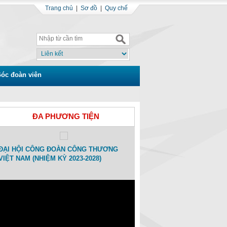
Trang chủ
|
Sơ đồ
|
Quy chế
óc đoàn viên
ĐA PHƯƠNG TIỆN
ĐẠI HỘI CÔNG ĐOÀN CÔNG THƯƠNG
Toạ đàm Kỷ niệm 15 ngày Thàn
VIỆT NAM (NHIỆM KỲ 2023-2028)
Công đoàn Công Thương Việt
(01/11/2007-01/11/2022)