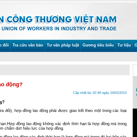
o đổi
Tra cứu văn bản
Tư vấn pháp luật
Gương tiêu biểu
Tư liệu
G
lao động?
Lễ phát động Tháng Công nhân và Tháng
Cập nhật lúc 02:48 ngày 24/02/2014
An toàn vệ sinh lao động năm 2022
ng?
a đổi), hợp đồng lao động phải được giao kết theo một trong các loại
 hạn:Hợp đồng lao động không xác định thời hạn là hợp đồng mà trong
iểm chấm dứt hiệu lực của hợp đồng.
p đồng lao động xác định thời hạn là hợp đồng mà trong đó hai bên xác