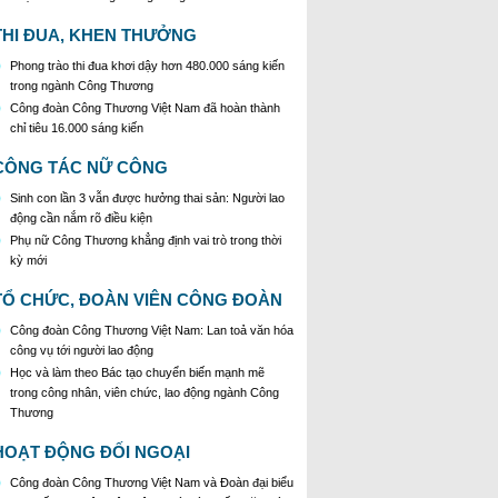
mới
Định hướng công tác tuyên truyền miệng tháng
THI ĐUA, KHEN THƯỞNG
7/2026
Phong trào thi đua khơi dậy hơn 480.000 sáng kiến
Kế hoạch tổ chức các hoạt động "Tháng nghe đoàn
trong ngành Công Thương
viên, người lao động nói"
Công đoàn Công Thương Việt Nam đã hoàn thành
chỉ tiêu 16.000 sáng kiến
CÔNG TÁC NỮ CÔNG
Sinh con lần 3 vẫn được hưởng thai sản: Người lao
động cần nắm rõ điều kiện
Phụ nữ Công Thương khẳng định vai trò trong thời
kỳ mới
TỔ CHỨC, ĐOÀN VIÊN CÔNG ĐOÀN
Công đoàn Công Thương Việt Nam: Lan toả văn hóa
công vụ tới người lao động
Học và làm theo Bác tạo chuyển biến mạnh mẽ
trong công nhân, viên chức, lao động ngành Công
Thương
HOẠT ĐỘNG ĐỐI NGOẠI
Công đoàn Công Thương Việt Nam và Đoàn đại biểu