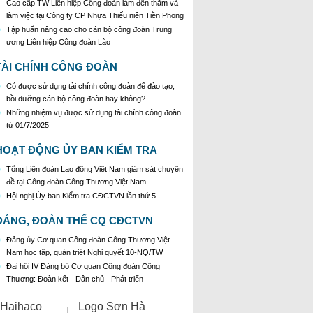
Cao cấp TW Liên hiệp Công đoàn làm đến thăm và
làm việc tại Công ty CP Nhựa Thiếu niên Tiền Phong
Tập huấn nâng cao cho cán bộ công đoàn Trung
ương Liên hiệp Công đoàn Lào
TÀI CHÍNH CÔNG ĐOÀN
Có được sử dụng tài chính công đoàn để đào tạo,
bồi dưỡng cán bộ công đoàn hay không?
Những nhiệm vụ được sử dụng tài chính công đoàn
từ 01/7/2025
HOẠT ĐỘNG ỦY BAN KIỂM TRA
Tổng Liên đoàn Lao động Việt Nam giám sát chuyên
đề tại Công đoàn Công Thương Việt Nam
Hội nghị Ủy ban Kiểm tra CĐCTVN lần thứ 5
ĐẢNG, ĐOÀN THỂ CQ CĐCTVN
Đảng ủy Cơ quan Công đoàn Công Thương Việt
Nam học tập, quán triệt Nghị quyết 10-NQ/TW
Đại hội IV Đảng bộ Cơ quan Công đoàn Công
Thương: Đoàn kết - Dân chủ - Phát triển