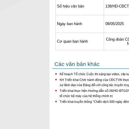
Số hiệu văn bản
138/HD-CĐCT
Ngày ban hành
08/05/2025
Công đoàn Cô
Cơ quan ban hành
Các văn bản khác
Kế hoạch Tổ chức Cuộc thi sáng tạo video, clip t
KH Triển khai Ch/tr hành động của CĐCTVN thực
sự lãnh đạo của Đảng đối với công tác truyên truy
Triển khai thực hiện Hướng dẫn số 28/HD-BTGDVTW
tổ chức bộ máy của hệ thống chính trị
Triển khai truyền thông "Chiến dịch 500 ngày đêm 