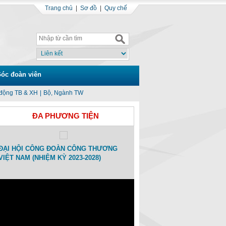
Trang chủ
|
Sơ đồ
|
Quy chế
óc đoàn viên
động TB & XH
|
Bộ, Ngành TW
ĐA PHƯƠNG TIỆN
ĐẠI HỘI CÔNG ĐOÀN CÔNG THƯƠNG
Toạ đàm Kỷ niệm 15 ngày Thàn
VIỆT NAM (NHIỆM KỲ 2023-2028)
Công đoàn Công Thương Việt
(01/11/2007-01/11/2022)