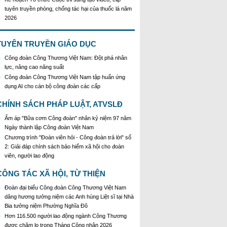
tuyên truyền phòng, chống tác hại của thuốc lá năm
2026
KH Triển khai Ch/tr hành động của CĐCTVN thực
hiện Chỉ thị số 58/CT-TW ngày 10/01/2026 của Ban
Bí thư TW Đảng về "Tăng cường sự lãnh đạo của
TUYÊN TRUYỀN GIÁO DỤC
Đảng đối với công tác truyên truyền,giáo dục chính
Công đoàn Công Thương Việt Nam: Đột phá nhân
trị,tư tưởng,pháp luật cho công nhân trong tình hình
lực, nâng cao năng suất
mới"
Công đoàn Công Thương Việt Nam tập huấn ứng
Triển khai thực hiện Hướng dẫn số 28/HD-
dụng AI cho cán bộ công đoàn các cấp
BTGDVTW về xác định, lựa chọn ngày truyền thống,
ngày thành lập, ngày tái lập sau sắp xếp tổ chức bộ
CHÍNH SÁCH PHÁP LUẬT, ATVSLĐ
máy của hệ thống chính trị
Triển khai truyền thông "Chiến dịch 500 ngày đêm
Ấm áp "Bữa cơm Công đoàn" nhân kỷ niệm 97 năm
đẩy mạnh thực hiện tìm kiếm, quy tập và xác định
Ngày thành lập Công đoàn Việt Nam
danh tính hài cốt liệt sĩ"
Chương trình "Đoàn viên hỏi - Công đoàn trả lời" số
Hướng dẫn tuyên truyền kỷ niệm 97 năm Ngày
2: Giải đáp chính sách bảo hiểm xã hội cho đoàn
thành lập Công đoàn Việt Nam (28/7/1929 -
viên, người lao động
28/7/2026)
CÔNG TÁC XÃ HỘI, TỪ THIỆN
Khẩu hiệu tuyên truyền trong nhiệm kỳ Đại hội XIV
của Đảng
Đoàn đại biểu Công đoàn Công Thương Việt Nam
Triển khai thực hiện Chỉ thị số 25/CT-TTg của Thủ
dâng hương tưởng niệm các Anh hùng Liệt sĩ tại Nhà
tướng Chính phủ về tăng cường công tác phòng,
Bia tưởng niệm Phường Nghĩa Đô
chống buôn lậu, vận chuyển, sản xuất, mua bán,
Hơn 116.500 người lao động ngành Công Thương
tàng trữ, sử dụng trái phép thuốc lá trong tình hình
được chăm lo trong Tháng Công nhân 2026