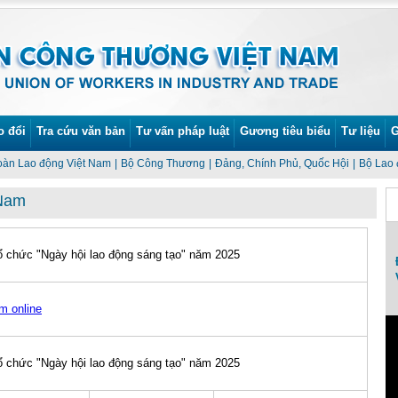
o đổi
Tra cứu văn bản
Tư vấn pháp luật
Gương tiêu biểu
Tư liệu
G
oàn Lao động Việt Nam
|
Bộ Công Thương
|
Đảng, Chính Phủ, Quốc Hội
|
Bộ Lao 
 Nam
 chức "Ngày hội lao động sáng tạo" năm 2025
Lễ phát động Tháng Công nhân và Tháng
An toàn vệ sinh lao động năm 2022
m online
 chức "Ngày hội lao động sáng tạo" năm 2025