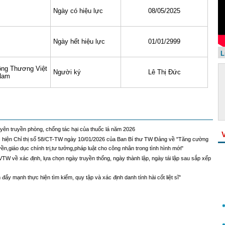
Ngày có hiệu lực
08/05/2025
Ngày hết hiệu lực
01/01/2999
L
ng Thương Việt
Người ký
Lê Thị Đức
Nam
uyên truyền phòng, chống tác hại của thuốc lá năm 2026
 hiện Chỉ thị số 58/CT-TW ngày 10/01/2026 của Ban Bí thư TW Đảng về "Tăng cường
ền,giáo dục chính trị,tư tưởng,pháp luật cho công nhân trong tình hình mới"
 về xác định, lựa chọn ngày truyền thống, ngày thành lập, ngày tái lập sau sắp xếp
đẩy mạnh thực hiện tìm kiếm, quy tập và xác định danh tính hài cốt liệt sĩ"