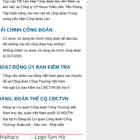
Cao cấp TW Liên hiệp Công đoàn làm đến thăm và
làm việc tại Công ty CP Nhựa Thiếu niên Tiền Phong
Tập huấn nâng cao cho cán bộ công đoàn Trung
ương Liên hiệp Công đoàn Lào
TÀI CHÍNH CÔNG ĐOÀN
Có được sử dụng tài chính công đoàn để đào tạo,
bồi dưỡng cán bộ công đoàn hay không?
Những nhiệm vụ được sử dụng tài chính công đoàn
từ 01/7/2025
HOẠT ĐỘNG ỦY BAN KIỂM TRA
Tổng Liên đoàn Lao động Việt Nam giám sát chuyên
đề tại Công đoàn Công Thương Việt Nam
Hội nghị Ủy ban Kiểm tra CĐCTVN lần thứ 5
ĐẢNG, ĐOÀN THỂ CQ CĐCTVN
Đảng ủy Cơ quan Công đoàn Công Thương Việt
Nam học tập, quán triệt Nghị quyết 10-NQ/TW
Đại hội IV Đảng bộ Cơ quan Công đoàn Công
Thương: Đoàn kết - Dân chủ - Phát triển