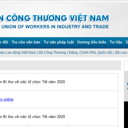
o đổi
Tra cứu văn bản
Tư vấn pháp luật
Gương tiêu biểu
Tư liệu
G
oàn Lao động Việt Nam
|
Bộ Công Thương
|
Đảng, Chính Phủ, Quốc Hội
|
Bộ Lao 
an Bí thư về việc tổ chức Tết năm 2020
Lễ phát động Tháng Công nhân và Tháng
An toàn vệ sinh lao động năm 2022
m online
an Bí thư về việc tổ chức Tết năm 2020