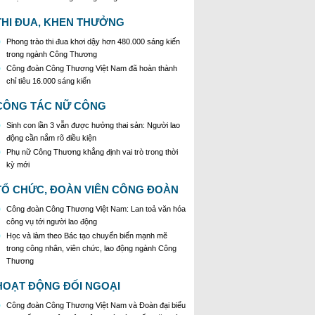
mới
Định hướng công tác tuyên truyền miệng tháng
THI ĐUA, KHEN THƯỞNG
7/2026
Phong trào thi đua khơi dậy hơn 480.000 sáng kiến
Kế hoạch tổ chức các hoạt động "Tháng nghe đoàn
trong ngành Công Thương
viên, người lao động nói"
Công đoàn Công Thương Việt Nam đã hoàn thành
chỉ tiêu 16.000 sáng kiến
CÔNG TÁC NỮ CÔNG
Sinh con lần 3 vẫn được hưởng thai sản: Người lao
động cần nắm rõ điều kiện
Phụ nữ Công Thương khẳng định vai trò trong thời
kỳ mới
TỔ CHỨC, ĐOÀN VIÊN CÔNG ĐOÀN
Công đoàn Công Thương Việt Nam: Lan toả văn hóa
công vụ tới người lao động
Học và làm theo Bác tạo chuyển biến mạnh mẽ
trong công nhân, viên chức, lao động ngành Công
Thương
HOẠT ĐỘNG ĐỐI NGOẠI
Công đoàn Công Thương Việt Nam và Đoàn đại biểu