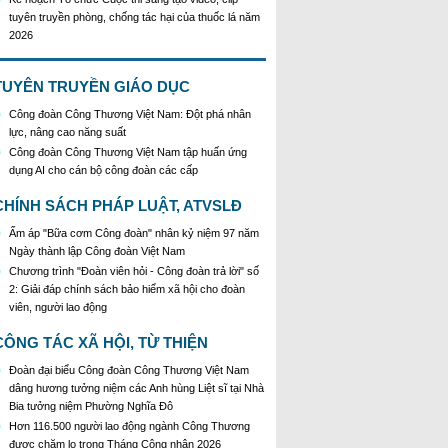
tuyên truyền phòng, chống tác hại của thuốc lá năm
2026
KH Triển khai Ch/tr hành động của CĐCTVN thực
hiện Chỉ thị số 58/CT-TW ngày 10/01/2026 của Ban
Bí thư TW Đảng về "Tăng cường sự lãnh đạo của
TUYÊN TRUYỀN GIÁO DỤC
Đảng đối với công tác truyên truyền,giáo dục chính
Công đoàn Công Thương Việt Nam: Đột phá nhân
trị,tư tưởng,pháp luật cho công nhân trong tình hình
lực, nâng cao năng suất
mới"
Công đoàn Công Thương Việt Nam tập huấn ứng
Triển khai thực hiện Hướng dẫn số 28/HD-
dụng AI cho cán bộ công đoàn các cấp
BTGDVTW về xác định, lựa chọn ngày truyền thống,
ngày thành lập, ngày tái lập sau sắp xếp tổ chức bộ
CHÍNH SÁCH PHÁP LUẬT, ATVSLĐ
máy của hệ thống chính trị
Triển khai truyền thông "Chiến dịch 500 ngày đêm
Ấm áp "Bữa cơm Công đoàn" nhân kỷ niệm 97 năm
đẩy mạnh thực hiện tìm kiếm, quy tập và xác định
Ngày thành lập Công đoàn Việt Nam
danh tính hài cốt liệt sĩ"
Chương trình "Đoàn viên hỏi - Công đoàn trả lời" số
Hướng dẫn tuyên truyền kỷ niệm 97 năm Ngày
2: Giải đáp chính sách bảo hiểm xã hội cho đoàn
thành lập Công đoàn Việt Nam (28/7/1929 -
viên, người lao động
28/7/2026)
CÔNG TÁC XÃ HỘI, TỪ THIỆN
Khẩu hiệu tuyên truyền trong nhiệm kỳ Đại hội XIV
của Đảng
Đoàn đại biểu Công đoàn Công Thương Việt Nam
Triển khai thực hiện Chỉ thị số 25/CT-TTg của Thủ
dâng hương tưởng niệm các Anh hùng Liệt sĩ tại Nhà
tướng Chính phủ về tăng cường công tác phòng,
Bia tưởng niệm Phường Nghĩa Đô
chống buôn lậu, vận chuyển, sản xuất, mua bán,
Hơn 116.500 người lao động ngành Công Thương
tàng trữ, sử dụng trái phép thuốc lá trong tình hình
được chăm lo trong Tháng Công nhân 2026