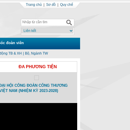
Trang chủ
|
Sơ đồ
|
Quy chế
óc đoàn viên
động TB & XH
|
Bộ, Ngành TW
ĐA PHƯƠNG TIỆN
ĐẠI HỘI CÔNG ĐOÀN CÔNG THƯƠNG
Toạ đàm Kỷ niệm 15 ngày Thàn
VIỆT NAM (NHIỆM KỲ 2023-2028)
Công đoàn Công Thương Việt
(01/11/2007-01/11/2022)