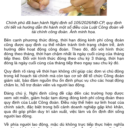
Chính phủ đã ban hành Nghị định số 105/2026/NĐ-CP, quy định
chi tiết và hướng dẫn thi hành một số điều của Luật Công đoàn về
tài chính công đoàn. Ảnh minh họa.
Bên cạnh phương thức đóng, thời hạn đóng kinh phí công đoàn
cũng được quy định cụ thể nhằm tránh tình trạng chậm trễ, ảnh
hưởng đến hoạt động công đoàn. Theo đó, đối với hình thức
đóng theo tháng, thời hạn chậm nhất là ngày cuối cùng của tháng
tiếp theo. Đối với hình thức đóng theo chu kỳ 3 tháng, thời hạn
đóng là ngày cuối cùng của tháng tiếp theo ngay sau chu kỳ đó.
Quy định rõ ràng về thời hạn không chỉ giúp các đơn vị chủ động
trong kế hoạch tài chính mà còn tạo cơ sở để tổ chức Công đoàn
giám sát, bảo đảm nguồn thu ổn định phục vụ cho các hoạt động
chăm lo, hỗ trợ đoàn viên và người lao động.
Đáng chú ý, Nghị định cũng đề cập đến các trường hợp được
xem xét miễn, giảm hoặc tạm dừng đóng kinh phí công đoàn theo
quy định của Luật Công đoàn. Điều này thể hiện sự linh hoạt của
chính sách, đặc biệt trong bối cảnh doanh nghiệp gặp khó khăn,
qua đó góp phần duy trì sản xuất, việc làm và ổn định đời sống
người lao động.
Về phía người lao động, mặc dù không trực tiếp thực hiện nghĩa