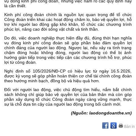
vụ đóng kinh phí công đoàn, nhưng việc nắm rõ các quy định này
là cần thiết.
Kinh phí công đoàn chính là nguồn lực quan trọng để tổ chức
Công đoàn triển khai các hoạt động chăm lo, bảo vệ quyền lợi, hỗ
trợ khi người lao động gặp khó khăn, tổ chức các chương trình
phúc lợi, nâng cao đời sống vật chất và tinh thần.
Do đó, việc doanh nghiệp thực hiện đầy đủ, đúng thời hạn nghĩa
vụ đóng kinh phí công đoàn sẽ góp phần bảo đảm quyền lợi
chính đáng của người lao động. Ngược lại, nếu xảy ra tình trạng
chậm đóng hoặc không đóng, người lao động có thể bị ảnh
hưởng gián tiếp trong việc tiếp cận các chương trình hỗ trợ, phúc
lợi từ công đoàn.
Nghị định số 105/2026/NĐ-CP có hiệu lực từ ngày 16.5.2026,
được kỳ vọng sẽ góp phần hoàn thiện cơ chế tài chính công đoàn
theo hướng minh bạch, đồng bộ và hiệu quả hơn.
Đối với người lao động, việc chủ động tìm hiểu, nắm bắt chính
sách không chỉ giúp bảo vệ quyền lợi của bản thân mà còn góp
phần xây dựng tổ chức Công đoàn ngày càng vững mạnh, thực
sự là chỗ dựa tin cậy của người lao động trong bối cảnh mới.
(Nguồn: laodongdoanthe.vn)
Bản in