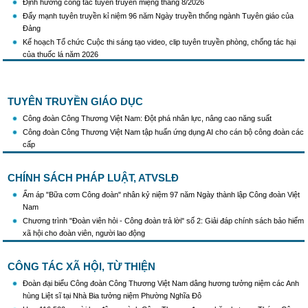
Đẩy mạnh tuyên truyền kỉ niệm 96 năm Ngày truyền thống ngành Tuyên giáo của
Đảng
Kế hoạch Tổ chức Cuộc thi sáng tạo video, clip tuyên truyền phòng, chống tác hại
của thuốc lá năm 2026
KH Triển khai Ch/tr hành động của CĐCTVN thực hiện Chỉ thị số 58/CT-TW ngày
10/01/2026 của Ban Bí thư TW Đảng về "Tăng cường sự lãnh đạo của Đảng đối với
công tác truyên truyền,giáo dục chính trị,tư tưởng,pháp luật cho công nhân trong
TUYÊN TRUYỀN GIÁO DỤC
tình hình mới"
Triển khai thực hiện Hướng dẫn số 28/HD-BTGDVTW về xác định, lựa chọn ngày
Công đoàn Công Thương Việt Nam: Đột phá nhân lực, nâng cao năng suất
truyền thống, ngày thành lập, ngày tái lập sau sắp xếp tổ chức bộ máy của hệ thống
Công đoàn Công Thương Việt Nam tập huấn ứng dụng AI cho cán bộ công đoàn các
chính trị
cấp
Triển khai truyền thông "Chiến dịch 500 ngày đêm đẩy mạnh thực hiện tìm kiếm, quy
tập và xác định danh tính hài cốt liệt sĩ"
CHÍNH SÁCH PHÁP LUẬT, ATVSLĐ
Hướng dẫn tuyên truyền kỷ niệm 97 năm Ngày thành lập Công đoàn Việt Nam
(28/7/1929 - 28/7/2026)
Ấm áp "Bữa cơm Công đoàn" nhân kỷ niệm 97 năm Ngày thành lập Công đoàn Việt
Khẩu hiệu tuyên truyền trong nhiệm kỳ Đại hội XIV của Đảng
Nam
Triển khai thực hiện Chỉ thị số 25/CT-TTg của Thủ tướng Chính phủ về tăng cường
Chương trình "Đoàn viên hỏi - Công đoàn trả lời" số 2: Giải đáp chính sách bảo hiểm
công tác phòng, chống buôn lậu, vận chuyển, sản xuất, mua bán, tàng trữ, sử dụng
xã hội cho đoàn viên, người lao động
trái phép thuốc lá trong tình hình mới
CÔNG TÁC XÃ HỘI, TỪ THIỆN
Đoàn đại biểu Công đoàn Công Thương Việt Nam dâng hương tưởng niệm các Anh
hùng Liệt sĩ tại Nhà Bia tưởng niệm Phường Nghĩa Đô