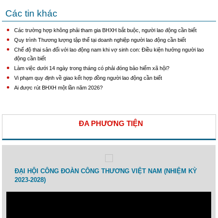
Các tin khác
Các trường hợp không phải tham gia BHXH bắt buộc, người lao động cần biết
Quy trình Thương lượng tập thể tại doanh nghiệp người lao động cần biết
Chế độ thai sản đối với lao động nam khi vợ sinh con: Điều kiện hưởng người lao
động cần biết
Làm việc dưới 14 ngày trong tháng có phải đóng bảo hiểm xã hội?
Vi phạm quy định về giao kết hợp đồng người lao động cần biết
Ai được rút BHXH một lần năm 2026?
ĐA PHƯƠNG TIỆN
 lao
ĐẠI HỘI CÔNG ĐOÀN CÔNG THƯƠNG VIỆT NAM (NHIỆM KỲ
Toạ 
2023-2028)
Thươ