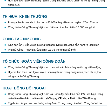
Hơn 116.500 người lao động ngành Công Thương được chăm lo trong Tháng Công
nhân 2026
THI ĐUA, KHEN THƯỞNG
Phong trào thi đua khơi dậy hơn 480.000 sáng kiến trong ngành Công Thương
Công đoàn Công Thương Việt Nam đã hoàn thành chỉ tiêu 16.000 sáng kiến
CÔNG TÁC NỮ CÔNG
Sinh con lần 3 vẫn được hưởng thai sản: Người lao động cần nắm rõ điều kiện
Phụ nữ Công Thương khẳng định vai trò trong thời kỳ mới
TỔ CHỨC, ĐOÀN VIÊN CÔNG ĐOÀN
Công đoàn Công Thương Việt Nam: Lan toả văn hóa công vụ tới người lao động
Học và làm theo Bác tạo chuyển biến mạnh mẽ trong công nhân, viên chức, lao
động ngành Công Thương
HOẠT ĐỘNG ĐỐI NGOẠI
Công đoàn Công Thương Việt Nam và Đoàn đại biểu Cao cấp TW Liên hiệp Công
đoàn làm đến thăm và làm việc tại Công ty CP Nhựa Thiếu niên Tiền Phong
Tập huấn nâng cao cho cán bộ công đoàn Trung ương Liên hiệp Công đoàn Lào