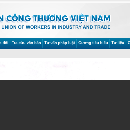
o đổi
Tra cứu văn bản
Tư vấn pháp luật
Gương tiêu biểu
Tư liệu
G