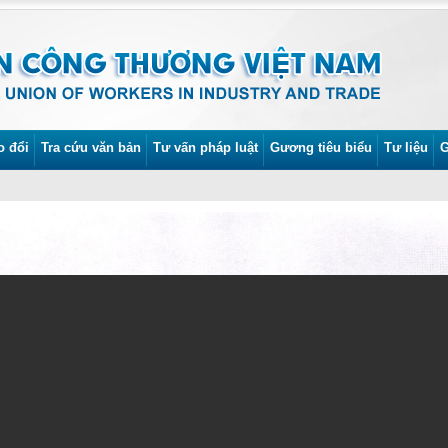
o đổi
Tra cứu văn bản
Tư vấn pháp luật
Gương tiêu biểu
Tư liệu
G