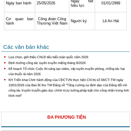
Ngày hết
Ngày ban hành
25/05/2026
01/01/2999
hiệu lực
Cơ quan ban
Công đoàn Công
Người ký
Lê An Hải
hành
Thương Việt Nam
Các văn bản khác
Lựa chọn, giới thiệu CNLĐ tiêu biểu toàn quốc năm 2026
Định hướng công tác tuyên truyền miệng tháng 8/2026
Kế hoạch Tổ chức Cuộc thi sáng tạo video, clip tuyên truyền phòng, chống tác hại
của thuốc lá năm 2026
KH Triển khai Ch/tr hành động của CĐCTVN thực hiện Chỉ thị số 58/CT-TW ngày
10/01/2026 của Ban Bí thư TW Đảng về "Tăng cường sự lãnh đạo của Đảng đối với
công tác truyên truyền,giáo dục chính trị,tư tưởng,pháp luật cho công nhân trong tình
hình mới"
ĐA PHƯƠNG TIỆN