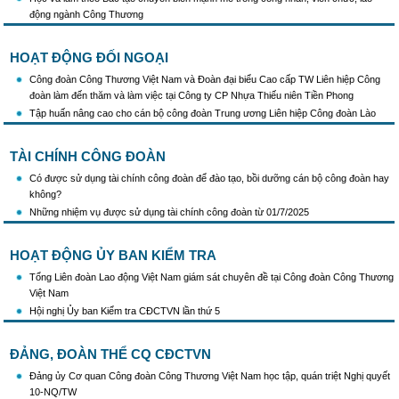
động ngành Công Thương
HOẠT ĐỘNG ĐỐI NGOẠI
Công đoàn Công Thương Việt Nam và Đoàn đại biểu Cao cấp TW Liên hiệp Công
đoàn làm đến thăm và làm việc tại Công ty CP Nhựa Thiếu niên Tiền Phong
Tập huấn nâng cao cho cán bộ công đoàn Trung ương Liên hiệp Công đoàn Lào
TÀI CHÍNH CÔNG ĐOÀN
Có được sử dụng tài chính công đoàn để đào tạo, bồi dưỡng cán bộ công đoàn hay
không?
Những nhiệm vụ được sử dụng tài chính công đoàn từ 01/7/2025
HOẠT ĐỘNG ỦY BAN KIỂM TRA
Tổng Liên đoàn Lao động Việt Nam giám sát chuyên đề tại Công đoàn Công Thương
Việt Nam
Hội nghị Ủy ban Kiểm tra CĐCTVN lần thứ 5
ĐẢNG, ĐOÀN THỂ CQ CĐCTVN
Đảng ủy Cơ quan Công đoàn Công Thương Việt Nam học tập, quán triệt Nghị quyết
10-NQ/TW