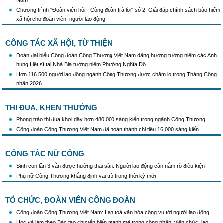
Khẩu hiệu tuyên truyền trong nhiệm kỳ Đại hội XIV của Đảng
Chương trình "Đoàn viên hỏi - Công đoàn trả lời" số 2: Giải đáp chính sách bảo hiểm
Triển khai thực hiện Chỉ thị số 25/CT-TTg của Thủ tướng Chính phủ về tăng cường
xã hội cho đoàn viên, người lao động
công tác phòng, chống buôn lậu, vận chuyển, sản xuất, mua bán, tàng trữ, sử dụng
trái phép thuốc lá trong tình hình mới
CÔNG TÁC XÃ HỘI, TỪ THIỆN
Đoàn đại biểu Công đoàn Công Thương Việt Nam dâng hương tưởng niệm các Anh
hùng Liệt sĩ tại Nhà Bia tưởng niệm Phường Nghĩa Đô
Hơn 116.500 người lao động ngành Công Thương được chăm lo trong Tháng Công
nhân 2026
THI ĐUA, KHEN THƯỞNG
Phong trào thi đua khơi dậy hơn 480.000 sáng kiến trong ngành Công Thương
Công đoàn Công Thương Việt Nam đã hoàn thành chỉ tiêu 16.000 sáng kiến
CÔNG TÁC NỮ CÔNG
Sinh con lần 3 vẫn được hưởng thai sản: Người lao động cần nắm rõ điều kiện
Phụ nữ Công Thương khẳng định vai trò trong thời kỳ mới
TỔ CHỨC, ĐOÀN VIÊN CÔNG ĐOÀN
Công đoàn Công Thương Việt Nam: Lan toả văn hóa công vụ tới người lao động
Học và làm theo Bác tạo chuyển biến mạnh mẽ trong công nhân, viên chức, lao