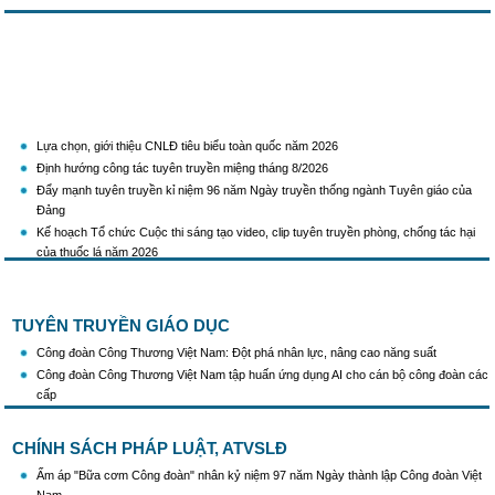
Lựa chọn, giới thiệu CNLĐ tiêu biểu toàn quốc năm 2026
Định hướng công tác tuyên truyền miệng tháng 8/2026
Đẩy mạnh tuyên truyền kỉ niệm 96 năm Ngày truyền thống ngành Tuyên giáo của
Đảng
Kế hoạch Tổ chức Cuộc thi sáng tạo video, clip tuyên truyền phòng, chống tác hại
của thuốc lá năm 2026
KH Triển khai Ch/tr hành động của CĐCTVN thực hiện Chỉ thị số 58/CT-TW ngày
10/01/2026 của Ban Bí thư TW Đảng về "Tăng cường sự lãnh đạo của Đảng đối với
công tác truyên truyền,giáo dục chính trị,tư tưởng,pháp luật cho công nhân trong
TUYÊN TRUYỀN GIÁO DỤC
tình hình mới"
Triển khai thực hiện Hướng dẫn số 28/HD-BTGDVTW về xác định, lựa chọn ngày
Công đoàn Công Thương Việt Nam: Đột phá nhân lực, nâng cao năng suất
truyền thống, ngày thành lập, ngày tái lập sau sắp xếp tổ chức bộ máy của hệ thống
Công đoàn Công Thương Việt Nam tập huấn ứng dụng AI cho cán bộ công đoàn các
chính trị
cấp
Triển khai truyền thông "Chiến dịch 500 ngày đêm đẩy mạnh thực hiện tìm kiếm, quy
tập và xác định danh tính hài cốt liệt sĩ"
CHÍNH SÁCH PHÁP LUẬT, ATVSLĐ
Hướng dẫn tuyên truyền kỷ niệm 97 năm Ngày thành lập Công đoàn Việt Nam
Ấm áp "Bữa cơm Công đoàn" nhân kỷ niệm 97 năm Ngày thành lập Công đoàn Việt
(28/7/1929 - 28/7/2026)
Nam