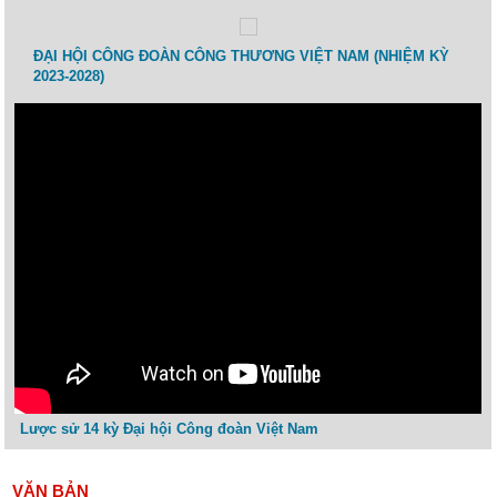
 lao
ĐẠI HỘI CÔNG ĐOÀN CÔNG THƯƠNG VIỆT NAM (NHIỆM KỲ
Toạ 
2023-2028)
Thươ
Lược sử 14 kỳ Đại hội Công đoàn Việt Nam
VĂN BẢN