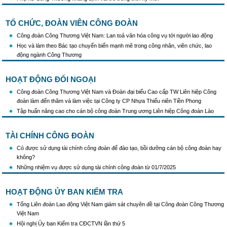
TỔ CHỨC, ĐOÀN VIÊN CÔNG ĐOÀN
Công đoàn Công Thương Việt Nam: Lan toả văn hóa công vụ tới người lao động
Học và làm theo Bác tạo chuyển biến mạnh mẽ trong công nhân, viên chức, lao
động ngành Công Thương
HOẠT ĐỘNG ĐỐI NGOẠI
Công đoàn Công Thương Việt Nam và Đoàn đại biểu Cao cấp TW Liên hiệp Công
đoàn làm đến thăm và làm việc tại Công ty CP Nhựa Thiếu niên Tiền Phong
Tập huấn nâng cao cho cán bộ công đoàn Trung ương Liên hiệp Công đoàn Lào
TÀI CHÍNH CÔNG ĐOÀN
Có được sử dụng tài chính công đoàn để đào tạo, bồi dưỡng cán bộ công đoàn hay
không?
Những nhiệm vụ được sử dụng tài chính công đoàn từ 01/7/2025
HOẠT ĐỘNG ỦY BAN KIỂM TRA
Tổng Liên đoàn Lao động Việt Nam giám sát chuyên đề tại Công đoàn Công Thương
Việt Nam
Hội nghị Ủy ban Kiểm tra CĐCTVN lần thứ 5