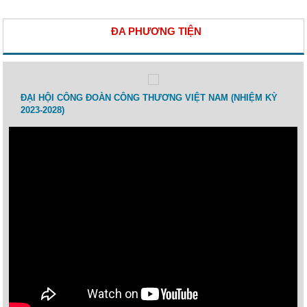
ĐA PHƯƠNG TIỆN
 lao
ĐẠI HỘI CÔNG ĐOÀN CÔNG THƯƠNG VIỆT NAM (NHIỆM KỲ
Toạ 
2023-2028)
Thươ