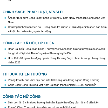
cấp
Triển khai truyền thông "Chiến dịch 500 ngày đêm đẩy mạnh thực hiện tìm kiếm, quy
tập và xác định danh tính hài cốt liệt sĩ"
CHÍNH SÁCH PHÁP LUẬT, ATVSLĐ
Hướng dẫn tuyên truyền kỷ niệm 97 năm Ngày thành lập Công đoàn Việt Nam
(28/7/1929 - 28/7/2026)
Ấm áp "Bữa cơm Công đoàn" nhân kỷ niệm 97 năm Ngày thành lập Công đoàn Việt
Khẩu hiệu tuyên truyền trong nhiệm kỳ Đại hội XIV của Đảng
Nam
Triển khai thực hiện Chỉ thị số 25/CT-TTg của Thủ tướng Chính phủ về tăng cường
Chương trình "Đoàn viên hỏi - Công đoàn trả lời" số 2: Giải đáp chính sách bảo hiểm
công tác phòng, chống buôn lậu, vận chuyển, sản xuất, mua bán, tàng trữ, sử dụng
xã hội cho đoàn viên, người lao động
trái phép thuốc lá trong tình hình mới
CÔNG TÁC XÃ HỘI, TỪ THIỆN
Đoàn đại biểu Công đoàn Công Thương Việt Nam dâng hương tưởng niệm các Anh
hùng Liệt sĩ tại Nhà Bia tưởng niệm Phường Nghĩa Đô
Hơn 116.500 người lao động ngành Công Thương được chăm lo trong Tháng Công
nhân 2026
THI ĐUA, KHEN THƯỞNG
Phong trào thi đua khơi dậy hơn 480.000 sáng kiến trong ngành Công Thương
Công đoàn Công Thương Việt Nam đã hoàn thành chỉ tiêu 16.000 sáng kiến
CÔNG TÁC NỮ CÔNG
Sinh con lần 3 vẫn được hưởng thai sản: Người lao động cần nắm rõ điều kiện
Phụ nữ Công Thương khẳng định vai trò trong thời kỳ mới