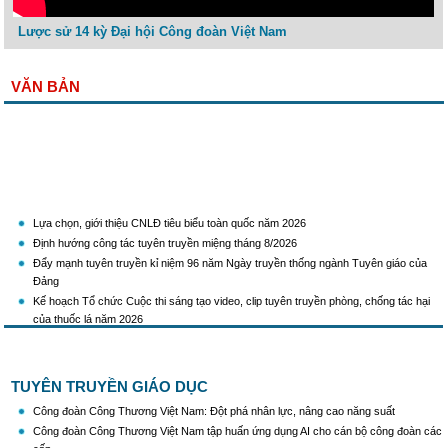
Lược sử 14 kỳ Đại hội Công đoàn Việt Nam
VĂN BẢN
Lựa chọn, giới thiệu CNLĐ tiêu biểu toàn quốc năm 2026
Định hướng công tác tuyên truyền miệng tháng 8/2026
Đẩy mạnh tuyên truyền kỉ niệm 96 năm Ngày truyền thống ngành Tuyên giáo của
Đảng
Kế hoạch Tổ chức Cuộc thi sáng tạo video, clip tuyên truyền phòng, chống tác hại
của thuốc lá năm 2026
KH Triển khai Ch/tr hành động của CĐCTVN thực hiện Chỉ thị số 58/CT-TW ngày
10/01/2026 của Ban Bí thư TW Đảng về "Tăng cường sự lãnh đạo của Đảng đối với
công tác truyên truyền,giáo dục chính trị,tư tưởng,pháp luật cho công nhân trong
TUYÊN TRUYỀN GIÁO DỤC
tình hình mới"
Triển khai thực hiện Hướng dẫn số 28/HD-BTGDVTW về xác định, lựa chọn ngày
Công đoàn Công Thương Việt Nam: Đột phá nhân lực, nâng cao năng suất
truyền thống, ngày thành lập, ngày tái lập sau sắp xếp tổ chức bộ máy của hệ thống
Công đoàn Công Thương Việt Nam tập huấn ứng dụng AI cho cán bộ công đoàn các
chính trị