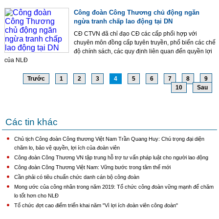
Công đoàn Công Thương chủ động ngăn
ngừa tranh chấp lao động tại DN
CĐ CTVN đã chỉ đạo CĐ các cấp phối hợp với
chuyên môn đồng cấp tuyên truyền, phổ biến các chế
độ chính sách, các quy định liên quan đến quyền lợi
của NLĐ
Trước
1
2
3
4
5
6
7
8
9
10
Sau
Các tin khác
Chủ tịch Công đoàn Công thương Việt Nam Trần Quang Huy: Chú trọng đại diện
chăm lo, bảo vệ quyền, lợi ích của đoàn viên
Công đoàn Công Thương VN tập trung hỗ trợ tư vấn pháp luật cho người lao động
Công đoàn Công Thương Việt Nam: Vững bước trong tâm thế mới
Cần phải có tiêu chuẩn chức danh cán bộ công đoàn
Mong ước của công nhân trong năm 2019: Tổ chức công đoàn vững mạnh để chăm
lo tốt hơn cho NLĐ
Tổ chức đợt cao điểm triển khai năm "Vì lợi ích đoàn viên công đoàn"