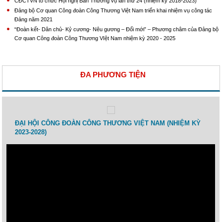
CĐCTVN tổ chức Hội nghị Ban Thường vụ lần thứ 24 (nhiệm kỳ 2018-2023)
Đảng bộ Cơ quan Công đoàn Công Thương Việt Nam triển khai nhiệm vụ công tác
Đảng năm 2021
“Đoàn kết- Dân chủ- Kỷ cương- Nêu gương – Đổi mới” – Phương châm của Đảng bộ
Cơ quan Công đoàn Công Thương VIệt Nam nhiệm kỳ 2020 - 2025
ĐA PHƯƠNG TIỆN
ĐẠI HỘI CÔNG ĐOÀN CÔNG THƯƠNG VIỆT NAM (NHIỆM KỲ
Toạ đàm 
2023-2028)
Thương Vi