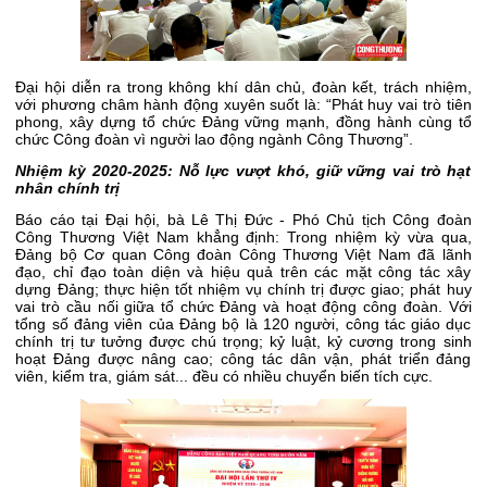
Đại hội diễn ra trong không khí dân chủ, đoàn kết, trách nhiệm,
với phương châm hành động xuyên suốt là: “Phát huy vai trò tiên
phong, xây dựng tổ chức Đảng vững mạnh, đồng hành cùng tổ
chức Công đoàn vì người lao động ngành Công Thương”.
Nhiệm kỳ 2020-2025: Nỗ lực vượt khó, giữ vững vai trò hạt
nhân chính trị
Báo cáo tại Đại hội, bà Lê Thị Đức - Phó Chủ tịch Công đoàn
Công Thương Việt Nam khẳng định: Trong nhiệm kỳ vừa qua,
Đảng bộ Cơ quan Công đoàn Công Thương Việt Nam đã lãnh
đạo, chỉ đạo toàn diện và hiệu quả trên các mặt công tác xây
dựng Đảng; thực hiện tốt nhiệm vụ chính trị được giao; phát huy
vai trò cầu nối giữa tổ chức Đảng và hoạt động công đoàn. Với
tổng số đảng viên của Đảng bộ là 120 người, công tác giáo dục
chính trị tư tưởng được chú trọng; kỷ luật, kỷ cương trong sinh
hoạt Đảng được nâng cao; công tác dân vận, phát triển đảng
viên, kiểm tra, giám sát... đều có nhiều chuyển biến tích cực.