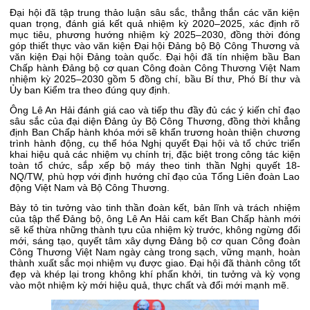
Đại hội đã tập trung thảo luận sâu sắc, thẳng thắn các văn kiện
quan trọng, đánh giá kết quả nhiệm kỳ 2020–2025, xác định rõ
mục tiêu, phương hướng nhiệm kỳ 2025–2030, đồng thời đóng
góp thiết thực vào văn kiện Đại hội Đảng bộ Bộ Công Thương và
văn kiện Đại hội Đảng toàn quốc. Đại hội đã tín nhiệm bầu Ban
Chấp hành Đảng bộ cơ quan Công đoàn Công Thương Việt Nam
nhiệm kỳ 2025–2030 gồm 5 đồng chí, bầu Bí thư, Phó Bí thư và
Ủy ban Kiểm tra theo đúng quy định.
Ông Lê An Hải đánh giá cao và tiếp thu đầy đủ các ý kiến chỉ đạo
sâu sắc của đại diện Đảng ủy Bộ Công Thương, đồng thời khẳng
định Ban Chấp hành khóa mới sẽ khẩn trương hoàn thiện chương
trình hành động, cụ thể hóa Nghị quyết Đại hội và tổ chức triển
khai hiệu quả các nhiệm vụ chính trị, đặc biệt trong công tác kiện
toàn tổ chức, sắp xếp bộ máy theo tinh thần Nghị quyết 18-
NQ/TW, phù hợp với định hướng chỉ đạo của Tổng Liên đoàn Lao
động Việt Nam và Bộ Công Thương.
Bày tỏ tin tưởng vào tinh thần đoàn kết, bản lĩnh và trách nhiệm
của tập thể Đảng bộ, ông Lê An Hải cam kết Ban Chấp hành mới
sẽ kế thừa những thành tựu của nhiệm kỳ trước, không ngừng đổi
mới, sáng tạo, quyết tâm xây dựng Đảng bộ cơ quan Công đoàn
Công Thương Việt Nam ngày càng trong sạch, vững mạnh, hoàn
thành xuất sắc mọi nhiệm vụ được giao. Đại hội đã thành công tốt
đẹp và khép lại trong không khí phấn khởi, tin tưởng và kỳ vọng
vào một nhiệm kỳ mới hiệu quả, thực chất và đổi mới mạnh mẽ.