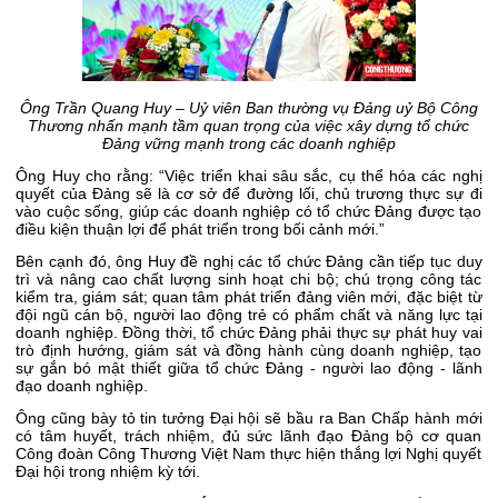
Ông Trần Quang Huy – Uỷ viên Ban thường vụ Đảng uỷ Bộ Công
Thương nhấn mạnh tầm quan trọng của việc xây dựng tổ chức
Đảng vững mạnh trong các doanh nghiệp
Ông Huy cho rằng: “Việc triển khai sâu sắc, cụ thể hóa các nghị
quyết của Đảng sẽ là cơ sở để đường lối, chủ trương thực sự đi
vào cuộc sống, giúp các doanh nghiệp có tổ chức Đảng được tạo
điều kiện thuận lợi để phát triển trong bối cảnh mới.”
Bên cạnh đó, ông Huy đề nghị các tổ chức Đảng cần tiếp tục duy
trì và nâng cao chất lượng sinh hoạt chi bộ; chú trọng công tác
kiểm tra, giám sát; quan tâm phát triển đảng viên mới, đặc biệt từ
đội ngũ cán bộ, người lao động trẻ có phẩm chất và năng lực tại
doanh nghiệp. Đồng thời, tổ chức Đảng phải thực sự phát huy vai
trò định hướng, giám sát và đồng hành cùng doanh nghiệp, tạo
sự gắn bó mật thiết giữa tổ chức Đảng - người lao động - lãnh
đạo doanh nghiệp.
Ông cũng bày tỏ tin tưởng Đại hội sẽ bầu ra Ban Chấp hành mới
có tâm huyết, trách nhiệm, đủ sức lãnh đạo Đảng bộ cơ quan
Công đoàn Công Thương Việt Nam thực hiện thắng lợi Nghị quyết
Đại hội trong nhiệm kỳ tới.