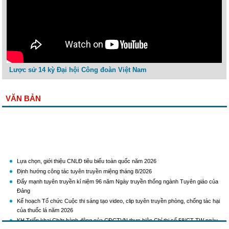
Lược sử 14 kỳ Đại hội Công đoàn Việt Nam
VĂN BẢN
Lựa chọn, giới thiệu CNLĐ tiêu biểu toàn quốc năm 2026
Định hướng công tác tuyên truyền miệng tháng 8/2026
Đẩy mạnh tuyên truyền kỉ niệm 96 năm Ngày truyền thống ngành Tuyên giáo của
Đảng
Kế hoạch Tổ chức Cuộc thi sáng tạo video, clip tuyên truyền phòng, chống tác hại
của thuốc lá năm 2026
KH Triển khai Ch/tr hành động của CĐCTVN thực hiện Chỉ thị số 58/CT-TW ngày
10/01/2026 của Ban Bí thư TW Đảng về "Tăng cường sự lãnh đạo của Đảng đối với