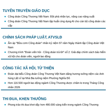
công tác truyên truyền,giáo dục chính trị,tư tưởng,pháp luật cho công nhân trong
tình hình mới"
TUYÊN TRUYỀN GIÁO DỤC
Triển khai thực hiện Hướng dẫn số 28/HD-BTGDVTW về xác định, lựa chọn ngày
truyền thống, ngày thành lập, ngày tái lập sau sắp xếp tổ chức bộ máy của hệ thống
Công đoàn Công Thương Việt Nam: Đột phá nhân lực, nâng cao năng suất
chính trị
Công đoàn Công Thương Việt Nam tập huấn ứng dụng AI cho cán bộ công đoàn các
Triển khai truyền thông "Chiến dịch 500 ngày đêm đẩy mạnh thực hiện tìm kiếm, quy
cấp
tập và xác định danh tính hài cốt liệt sĩ"
Hướng dẫn tuyên truyền kỷ niệm 97 năm Ngày thành lập Công đoàn Việt Nam
CHÍNH SÁCH PHÁP LUẬT, ATVSLĐ
(28/7/1929 - 28/7/2026)
Khẩu hiệu tuyên truyền trong nhiệm kỳ Đại hội XIV của Đảng
Ấm áp "Bữa cơm Công đoàn" nhân kỷ niệm 97 năm Ngày thành lập Công đoàn Việt
Triển khai thực hiện Chỉ thị số 25/CT-TTg của Thủ tướng Chính phủ về tăng cường
Nam
công tác phòng, chống buôn lậu, vận chuyển, sản xuất, mua bán, tàng trữ, sử dụng
Chương trình "Đoàn viên hỏi - Công đoàn trả lời" số 2: Giải đáp chính sách bảo hiểm
trái phép thuốc lá trong tình hình mới
xã hội cho đoàn viên, người lao động
CÔNG TÁC XÃ HỘI, TỪ THIỆN
Đoàn đại biểu Công đoàn Công Thương Việt Nam dâng hương tưởng niệm các Anh
hùng Liệt sĩ tại Nhà Bia tưởng niệm Phường Nghĩa Đô
Hơn 116.500 người lao động ngành Công Thương được chăm lo trong Tháng Công
nhân 2026
THI ĐUA, KHEN THƯỞNG
Phong trào thi đua khơi dậy hơn 480.000 sáng kiến trong ngành Công Thương