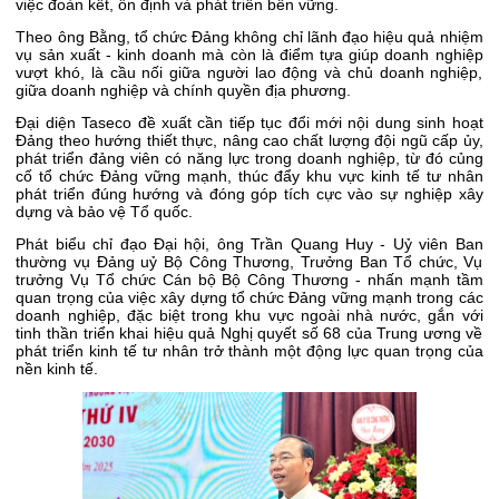
việc đoàn kết, ổn định và phát triển bền vững.
Theo ông Bằng, tổ chức Đảng không chỉ lãnh đạo hiệu quả nhiệm
vụ sản xuất - kinh doanh mà còn là điểm tựa giúp doanh nghiệp
vượt khó, là cầu nối giữa người lao động và chủ doanh nghiệp,
giữa doanh nghiệp và chính quyền địa phương.
Đại diện Taseco đề xuất cần tiếp tục đổi mới nội dung sinh hoạt
Đảng theo hướng thiết thực, nâng cao chất lượng đội ngũ cấp ủy,
phát triển đảng viên có năng lực trong doanh nghiệp, từ đó củng
cố tổ chức Đảng vững mạnh, thúc đẩy khu vực kinh tế tư nhân
phát triển đúng hướng và đóng góp tích cực vào sự nghiệp xây
dựng và bảo vệ Tổ quốc.
Phát biểu chỉ đạo Đại hội, ông Trần Quang Huy - Uỷ viên Ban
thường vụ Đảng uỷ Bộ Công Thương, Trưởng Ban Tổ chức, Vụ
trưởng Vụ Tổ chức Cán bộ Bộ Công Thương - nhấn mạnh tầm
quan trọng của việc xây dựng tổ chức Đảng vững mạnh trong các
doanh nghiệp, đặc biệt trong khu vực ngoài nhà nước, gắn với
tinh thần triển khai hiệu quả Nghị quyết số 68 của Trung ương về
phát triển kinh tế tư nhân trở thành một động lực quan trọng của
nền kinh tế.