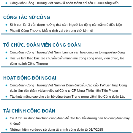
Công đoàn Công Thương Việt Nam đã hoàn thành chỉ tiêu 16.000 sáng kiến
CÔNG TÁC NỮ CÔNG
Sinh con lần 3 vẫn được hưởng thai sản: Người lao động cần nắm rõ điều kiện
Phụ nữ Công Thương khẳng định vai trò trong thời kỳ mới
TỔ CHỨC, ĐOÀN VIÊN CÔNG ĐOÀN
Công đoàn Công Thương Việt Nam: Lan toả văn hóa công vụ tới người lao động
Học và làm theo Bác tạo chuyển biến mạnh mẽ trong công nhân, viên chức, lao
động ngành Công Thương
HOẠT ĐỘNG ĐỐI NGOẠI
Công đoàn Công Thương Việt Nam và Đoàn đại biểu Cao cấp TW Liên hiệp Công
đoàn làm đến thăm và làm việc tại Công ty CP Nhựa Thiếu niên Tiền Phong
Tập huấn nâng cao cho cán bộ công đoàn Trung ương Liên hiệp Công đoàn Lào
TÀI CHÍNH CÔNG ĐOÀN
Có được sử dụng tài chính công đoàn để đào tạo, bồi dưỡng cán bộ công đoàn hay
không?
Những nhiệm vụ được sử dụng tài chính công đoàn từ 01/7/2025