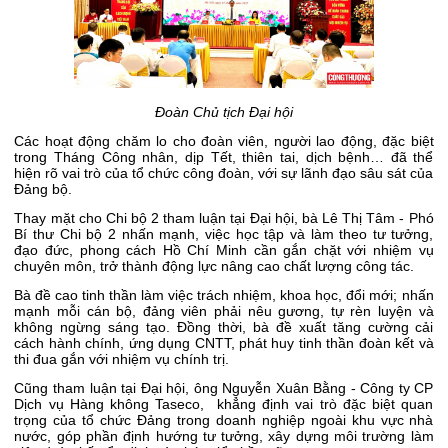
Đoàn Chủ tịch Đại hội
Các hoạt động chăm lo cho đoàn viên, người lao động, đặc biệt
trong Tháng Công nhân, dịp Tết, thiên tai, dịch bệnh… đã thể
hiện rõ vai trò của tổ chức công đoàn, với sự lãnh đạo sâu sát của
Đảng bộ.
Thay mặt cho Chi bộ 2 tham luận tại Đại hội, bà Lê Thị Tâm - Phó
Bí thư Chi bộ 2 nhấn mạnh, việc học tập và làm theo tư tưởng,
đạo đức, phong cách Hồ Chí Minh cần gắn chặt với nhiệm vụ
chuyên môn, trở thành động lực nâng cao chất lượng công tác.
Bà đề cao tinh thần làm việc trách nhiệm, khoa học, đổi mới; nhấn
mạnh mỗi cán bộ, đảng viên phải nêu gương, tự rèn luyện và
không ngừng sáng tạo. Đồng thời, bà đề xuất tăng cường cải
cách hành chính, ứng dụng CNTT, phát huy tinh thần đoàn kết và
thi đua gắn với nhiệm vụ chính trị.
Cũng tham luận tại Đại hội, ông Nguyễn Xuân Bằng - Công ty CP
Dịch vụ Hàng không Taseco, khẳng định vai trò đặc biệt quan
trọng của tổ chức Đảng trong doanh nghiệp ngoài khu vực nhà
nước, góp phần định hướng tư tưởng, xây dựng môi trường làm