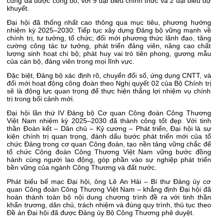
cũng đã được công bố, với 9 đại biểu chính thức và 2 đại biểu dự
khuyết.
Đại hội đã thống nhất cao thông qua mục tiêu, phương hướng
nhiệm kỳ 2025–2030: Tiếp tục xây dựng Đảng bộ vững mạnh về
chính trị, tư tưởng, tổ chức; đổi mới phương thức lãnh đạo, tăng
cường công tác tư tưởng, phát triển đảng viên, nâng cao chất
lượng sinh hoạt chi bộ; phát huy vai trò tiên phong, gương mẫu
của cán bộ, đảng viên trong mọi lĩnh vực.
Đặc biệt, Đảng bộ xác định rõ, chuyển đổi số, ứng dụng CNTT, và
đổi mới hoạt động công đoàn theo Nghị quyết 02 của Bộ Chính trị
sẽ là động lực quan trọng để thực hiện thắng lợi nhiệm vụ chính
trị trong bối cảnh mới.
Đại hội lần thứ IV Đảng bộ Cơ quan Công đoàn Công Thương
Việt Nam nhiệm kỳ 2025–2030 đã thành công tốt đẹp. Với tinh
thần Đoàn kết – Dân chủ – Kỷ cương – Phát triển, Đại hội là sự
kiện chính trị quan trọng, đánh dấu bước phát triển mới của tổ
chức Đảng trong cơ quan Công đoàn, tạo nền tảng vững chắc để
tổ chức Công đoàn Công Thương Việt Nam vững bước đồng
hành cùng người lao động, góp phần vào sự nghiệp phát triển
bền vững của ngành Công Thương và đất nước.
Phát biểu bế mạc Đại hội, ông Lê An Hải – Bí thư Đảng ủy cơ
quan Công đoàn Công Thương Việt Nam – khẳng định Đại hội đã
hoàn thành toàn bộ nội dung chương trình đề ra với tinh thần
khẩn trương, dân chủ, trách nhiệm và đúng quy trình, thủ tục theo
Đề án Đại hội đã được Đảng ủy Bộ Công Thương phê duyệt.