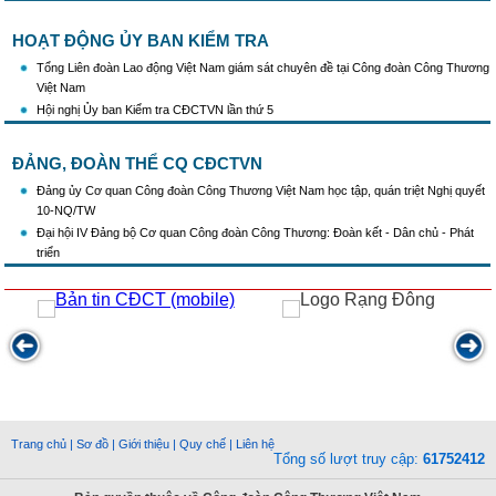
HOẠT ĐỘNG ỦY BAN KIỂM TRA
Tổng Liên đoàn Lao động Việt Nam giám sát chuyên đề tại Công đoàn Công Thương
Việt Nam
Hội nghị Ủy ban Kiểm tra CĐCTVN lần thứ 5
ĐẢNG, ĐOÀN THỂ CQ CĐCTVN
Đảng ủy Cơ quan Công đoàn Công Thương Việt Nam học tập, quán triệt Nghị quyết
10-NQ/TW
Đại hội IV Đảng bộ Cơ quan Công đoàn Công Thương: Đoàn kết - Dân chủ - Phát
triển
Trang chủ
|
Sơ đồ
|
Giới thiệu
|
Quy chế
|
Liên hệ
Tổng số lượt truy cập:
61752412