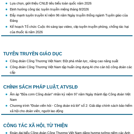
Lựa chọn, giới thiệu CNLĐ tiêu biểu toàn quốc năm 2026
Định hướng công tác tuyên truyền miệng tháng 8/2026
Đẩy mạnh tuyên truyền kỉ niệm 96 năm Ngày truyền thống ngành Tuyên giáo của
Đảng
Kế hoạch Tổ chức Cuộc thi sáng tạo video, clip tuyên truyền phòng, chống tác hại
của thuốc lá năm 2026
KH Triển khai Ch/tr hành động của CĐCTVN thực hiện Chỉ thị số 58/CT-TW ngày
10/01/2026 của Ban Bí thư TW Đảng về "Tăng cường sự lãnh đạo của Đảng đối với
công tác truyên truyền,giáo dục chính trị,tư tưởng,pháp luật cho công nhân trong
tình hình mới"
TUYÊN TRUYỀN GIÁO DỤC
Triển khai thực hiện Hướng dẫn số 28/HD-BTGDVTW về xác định, lựa chọn ngày
Công đoàn Công Thương Việt Nam: Đột phá nhân lực, nâng cao năng suất
truyền thống, ngày thành lập, ngày tái lập sau sắp xếp tổ chức bộ máy của hệ thống
Công đoàn Công Thương Việt Nam tập huấn ứng dụng AI cho cán bộ công đoàn các
chính trị
cấp
Triển khai truyền thông "Chiến dịch 500 ngày đêm đẩy mạnh thực hiện tìm kiếm, quy
tập và xác định danh tính hài cốt liệt sĩ"
Hướng dẫn tuyên truyền kỷ niệm 97 năm Ngày thành lập Công đoàn Việt Nam
CHÍNH SÁCH PHÁP LUẬT, ATVSLĐ
(28/7/1929 - 28/7/2026)
Ấm áp "Bữa cơm Công đoàn" nhân kỷ niệm 97 năm Ngày thành lập Công đoàn Việt
Khẩu hiệu tuyên truyền trong nhiệm kỳ Đại hội XIV của Đảng
Nam
Triển khai thực hiện Chỉ thị số 25/CT-TTg của Thủ tướng Chính phủ về tăng cường
Chương trình "Đoàn viên hỏi - Công đoàn trả lời" số 2: Giải đáp chính sách bảo hiểm
công tác phòng, chống buôn lậu, vận chuyển, sản xuất, mua bán, tàng trữ, sử dụng
xã hội cho đoàn viên, người lao động
trái phép thuốc lá trong tình hình mới
CÔNG TÁC XÃ HỘI, TỪ THIỆN
Đoàn đại biểu Công đoàn Công Thương Việt Nam dâng hương tưởng niệm các Anh