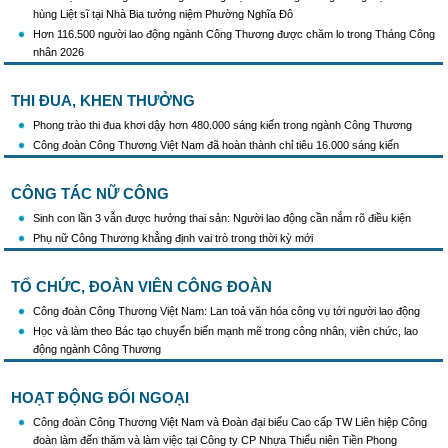
hùng Liệt sĩ tại Nhà Bia tưởng niệm Phường Nghĩa Đô
Hơn 116.500 người lao động ngành Công Thương được chăm lo trong Tháng Công
nhân 2026
THI ĐUA, KHEN THƯỞNG
Phong trào thi đua khơi dậy hơn 480.000 sáng kiến trong ngành Công Thương
Công đoàn Công Thương Việt Nam đã hoàn thành chỉ tiêu 16.000 sáng kiến
CÔNG TÁC NỮ CÔNG
Sinh con lần 3 vẫn được hưởng thai sản: Người lao động cần nắm rõ điều kiện
Phụ nữ Công Thương khẳng định vai trò trong thời kỳ mới
TỔ CHỨC, ĐOÀN VIÊN CÔNG ĐOÀN
Công đoàn Công Thương Việt Nam: Lan toả văn hóa công vụ tới người lao động
Học và làm theo Bác tạo chuyển biến mạnh mẽ trong công nhân, viên chức, lao
động ngành Công Thương
HOẠT ĐỘNG ĐỐI NGOẠI
Công đoàn Công Thương Việt Nam và Đoàn đại biểu Cao cấp TW Liên hiệp Công
đoàn làm đến thăm và làm việc tại Công ty CP Nhựa Thiếu niên Tiền Phong