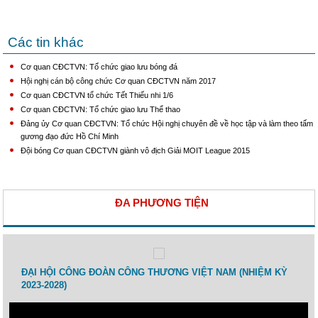
Các tin khác
Cơ quan CĐCTVN: Tổ chức giao lưu bóng đá
Hội nghị cán bộ công chức Cơ quan CĐCTVN năm 2017
Cơ quan CĐCTVN tổ chức Tết Thiếu nhi 1/6
Cơ quan CĐCTVN: Tổ chức giao lưu Thể thao
Đảng ủy Cơ quan CĐCTVN: Tổ chức Hội nghị chuyên đề về học tập và làm theo tấm
gương đạo đức Hồ Chí Minh
Đội bóng Cơ quan CĐCTVN giành vô địch Giải MOIT League 2015
ĐA PHƯƠNG TIỆN
 lao
ĐẠI HỘI CÔNG ĐOÀN CÔNG THƯƠNG VIỆT NAM (NHIỆM KỲ
Toạ 
2023-2028)
Thươ