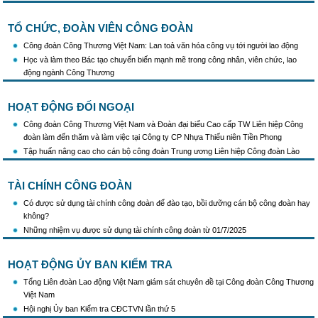
TỔ CHỨC, ĐOÀN VIÊN CÔNG ĐOÀN
Công đoàn Công Thương Việt Nam: Lan toả văn hóa công vụ tới người lao động
Học và làm theo Bác tạo chuyển biến mạnh mẽ trong công nhân, viên chức, lao
động ngành Công Thương
HOẠT ĐỘNG ĐỐI NGOẠI
Công đoàn Công Thương Việt Nam và Đoàn đại biểu Cao cấp TW Liên hiệp Công
đoàn làm đến thăm và làm việc tại Công ty CP Nhựa Thiếu niên Tiền Phong
Tập huấn nâng cao cho cán bộ công đoàn Trung ương Liên hiệp Công đoàn Lào
TÀI CHÍNH CÔNG ĐOÀN
Có được sử dụng tài chính công đoàn để đào tạo, bồi dưỡng cán bộ công đoàn hay
không?
Những nhiệm vụ được sử dụng tài chính công đoàn từ 01/7/2025
HOẠT ĐỘNG ỦY BAN KIỂM TRA
Tổng Liên đoàn Lao động Việt Nam giám sát chuyên đề tại Công đoàn Công Thương
Việt Nam
Hội nghị Ủy ban Kiểm tra CĐCTVN lần thứ 5