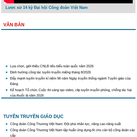
Lược sử 14 kỳ Đại hội Công đoàn Việt Nam
VĂN BẢN
Lựa chọn, giới thiệu CNLĐ tiêu biểu toàn quốc năm 2026
Định hướng công tác tuyên truyền miệng tháng 8/2026
Đẩy mạnh tuyên truyền kỉ niệm 96 năm Ngày truyền thống ngành Tuyên giáo của
Đảng
Kế hoạch Tổ chức Cuộc thi sáng tạo video, clip tuyên truyền phòng, chống tác hại
của thuốc lá năm 2026
KH Triển khai Ch/tr hành động của CĐCTVN thực hiện Chỉ thị số 58/CT-TW ngày
10/01/2026 của Ban Bí thư TW Đảng về "Tăng cường sự lãnh đạo của Đảng đối với
công tác truyên truyền,giáo dục chính trị,tư tưởng,pháp luật cho công nhân trong
TUYÊN TRUYỀN GIÁO DỤC
tình hình mới"
Triển khai thực hiện Hướng dẫn số 28/HD-BTGDVTW về xác định, lựa chọn ngày
Công đoàn Công Thương Việt Nam: Đột phá nhân lực, nâng cao năng suất
truyền thống, ngày thành lập, ngày tái lập sau sắp xếp tổ chức bộ máy của hệ thống
Công đoàn Công Thương Việt Nam tập huấn ứng dụng AI cho cán bộ công đoàn các
chính trị
cấp