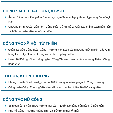
Triển khai truyền thông "Chiến dịch 500 ngày đêm đẩy mạnh thực hiện tìm kiếm, quy
tập và xác định danh tính hài cốt liệt sĩ"
CHÍNH SÁCH PHÁP LUẬT, ATVSLĐ
Hướng dẫn tuyên truyền kỷ niệm 97 năm Ngày thành lập Công đoàn Việt Nam
(28/7/1929 - 28/7/2026)
Ấm áp "Bữa cơm Công đoàn" nhân kỷ niệm 97 năm Ngày thành lập Công đoàn Việt
Khẩu hiệu tuyên truyền trong nhiệm kỳ Đại hội XIV của Đảng
Nam
Triển khai thực hiện Chỉ thị số 25/CT-TTg của Thủ tướng Chính phủ về tăng cường
Chương trình "Đoàn viên hỏi - Công đoàn trả lời" số 2: Giải đáp chính sách bảo hiểm
công tác phòng, chống buôn lậu, vận chuyển, sản xuất, mua bán, tàng trữ, sử dụng
xã hội cho đoàn viên, người lao động
trái phép thuốc lá trong tình hình mới
CÔNG TÁC XÃ HỘI, TỪ THIỆN
Đoàn đại biểu Công đoàn Công Thương Việt Nam dâng hương tưởng niệm các Anh
hùng Liệt sĩ tại Nhà Bia tưởng niệm Phường Nghĩa Đô
Hơn 116.500 người lao động ngành Công Thương được chăm lo trong Tháng Công
nhân 2026
THI ĐUA, KHEN THƯỞNG
Phong trào thi đua khơi dậy hơn 480.000 sáng kiến trong ngành Công Thương
Công đoàn Công Thương Việt Nam đã hoàn thành chỉ tiêu 16.000 sáng kiến
CÔNG TÁC NỮ CÔNG
Sinh con lần 3 vẫn được hưởng thai sản: Người lao động cần nắm rõ điều kiện
Phụ nữ Công Thương khẳng định vai trò trong thời kỳ mới