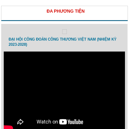
ĐA PHƯƠNG TIỆN
 lao
ĐẠI HỘI CÔNG ĐOÀN CÔNG THƯƠNG VIỆT NAM (NHIỆM KỲ
Toạ 
2023-2028)
Thươ