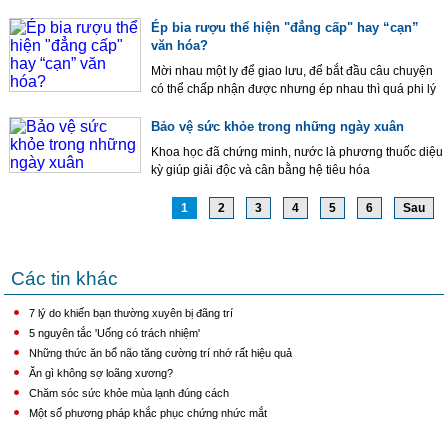
Ép bia rượu thể hiện "đẳng cấp" hay “cạn”
văn hóa?
Mời nhau một ly để giao lưu, để bắt đầu câu chuyện
có thể chấp nhận được nhưng ép nhau thì quá phi lý
Bảo vệ sức khỏe trong những ngày xuân
Khoa học đã chứng minh, nước là phương thuốc diệu
kỳ giúp giải độc và cân bằng hệ tiêu hóa
1
2
3
4
5
6
Sau
Các tin khác
7 lý do khiến bạn thường xuyên bị đãng trí
5 nguyên tắc 'Uống có trách nhiệm'
Những thức ăn bổ não tăng cường trí nhớ rất hiệu quả
Ăn gì không sợ loãng xương?
Chăm sóc sức khỏe mùa lạnh đúng cách
Một số phương pháp khắc phục chứng nhức mắt