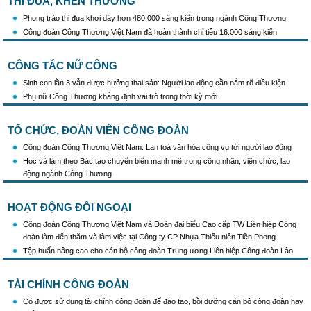
THI ĐUA, KHEN THƯỞNG
Phong trào thi đua khơi dậy hơn 480.000 sáng kiến trong ngành Công Thương
Công đoàn Công Thương Việt Nam đã hoàn thành chỉ tiêu 16.000 sáng kiến
CÔNG TÁC NỮ CÔNG
Sinh con lần 3 vẫn được hưởng thai sản: Người lao động cần nắm rõ điều kiện
Phụ nữ Công Thương khẳng định vai trò trong thời kỳ mới
TỔ CHỨC, ĐOÀN VIÊN CÔNG ĐOÀN
Công đoàn Công Thương Việt Nam: Lan toả văn hóa công vụ tới người lao động
Học và làm theo Bác tạo chuyển biến mạnh mẽ trong công nhân, viên chức, lao
động ngành Công Thương
HOẠT ĐỘNG ĐỐI NGOẠI
Công đoàn Công Thương Việt Nam và Đoàn đại biểu Cao cấp TW Liên hiệp Công
đoàn làm đến thăm và làm việc tại Công ty CP Nhựa Thiếu niên Tiền Phong
Tập huấn nâng cao cho cán bộ công đoàn Trung ương Liên hiệp Công đoàn Lào
TÀI CHÍNH CÔNG ĐOÀN
Có được sử dụng tài chính công đoàn để đào tạo, bồi dưỡng cán bộ công đoàn hay