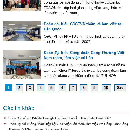
trọng gửi lời mời đồng chí Tổng thư ký và cán bộ
FDAWU thu xếp thời gian, công việc sang thăm và
làm việc tại Việt Nam.
Đoàn đại biểu CĐCTVN thăm và làm việc tại
Hàn Quốc
CĐCTVN và FKMTU chính thức thiết lập quan hệ và
trao đổi đoàn kể từ năm 2007
Đoàn đại biểu Công đoàn Công Thương Việt
Nam thăm, làm việc tại Lào
Đoàn đại biểu CĐCTCN đã thăm, làm việc và hỗ trợ
tập huấn Khóa IX bước 1 cho cán bộ công đoàn làm
công tác giảng viên kiêm nhiệm của TƯLHCĐ
1
2
3
4
5
6
7
8
9
10
Sau
Các tin khác
Đoàn đại biểu CĐVN dự Hội nghị khu vực châu Á - Thái Bình Dương (AP)
Đoàn đại biểu Công đoàn Hiệp hội Ô tô Nhật Bản thăm, làm việc với Công đoàn Công
Thương Việt Nam và các đơn vị trực thuộc