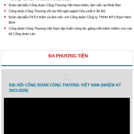
Đoàn đại biểu Công đoàn Công Thương Việt Nam thăm, làm việc tại Nhật Bản
Công đoàn Công Thương VN dự Hội nghị ngành Hóa chất ở Ấn Độ
Đoàn đại biểu FKTU thăm và làm việc với Công đoàn Công ty TNHH MTV Đạm Ninh
Bình
Công đoàn Công Thương Việt Nam tập huấn công tác giảng viên kiêm nhiệm cho cán
bộ Công đoàn Lào
ĐA PHƯƠNG TIỆN
 lao
ĐẠI HỘI CÔNG ĐOÀN CÔNG THƯƠNG VIỆT NAM (NHIỆM KỲ
Toạ 
2023-2028)
Thươ