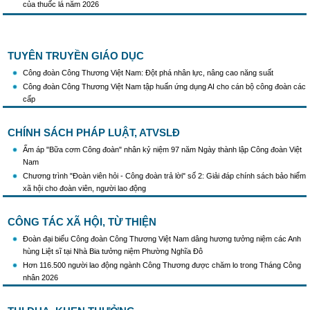
KH Triển khai Ch/tr hành động của CĐCTVN thực hiện Chỉ thị số 58/CT-TW ngày
10/01/2026 của Ban Bí thư TW Đảng về "Tăng cường sự lãnh đạo của Đảng đối với
công tác truyên truyền,giáo dục chính trị,tư tưởng,pháp luật cho công nhân trong
tình hình mới"
TUYÊN TRUYỀN GIÁO DỤC
Triển khai thực hiện Hướng dẫn số 28/HD-BTGDVTW về xác định, lựa chọn ngày
Công đoàn Công Thương Việt Nam: Đột phá nhân lực, nâng cao năng suất
truyền thống, ngày thành lập, ngày tái lập sau sắp xếp tổ chức bộ máy của hệ thống
Công đoàn Công Thương Việt Nam tập huấn ứng dụng AI cho cán bộ công đoàn các
chính trị
cấp
Triển khai truyền thông "Chiến dịch 500 ngày đêm đẩy mạnh thực hiện tìm kiếm, quy
tập và xác định danh tính hài cốt liệt sĩ"
Hướng dẫn tuyên truyền kỷ niệm 97 năm Ngày thành lập Công đoàn Việt Nam
CHÍNH SÁCH PHÁP LUẬT, ATVSLĐ
(28/7/1929 - 28/7/2026)
Ấm áp "Bữa cơm Công đoàn" nhân kỷ niệm 97 năm Ngày thành lập Công đoàn Việt
Khẩu hiệu tuyên truyền trong nhiệm kỳ Đại hội XIV của Đảng
Nam
Triển khai thực hiện Chỉ thị số 25/CT-TTg của Thủ tướng Chính phủ về tăng cường
Chương trình "Đoàn viên hỏi - Công đoàn trả lời" số 2: Giải đáp chính sách bảo hiểm
công tác phòng, chống buôn lậu, vận chuyển, sản xuất, mua bán, tàng trữ, sử dụng
xã hội cho đoàn viên, người lao động
trái phép thuốc lá trong tình hình mới
CÔNG TÁC XÃ HỘI, TỪ THIỆN
Đoàn đại biểu Công đoàn Công Thương Việt Nam dâng hương tưởng niệm các Anh
hùng Liệt sĩ tại Nhà Bia tưởng niệm Phường Nghĩa Đô
Hơn 116.500 người lao động ngành Công Thương được chăm lo trong Tháng Công
nhân 2026