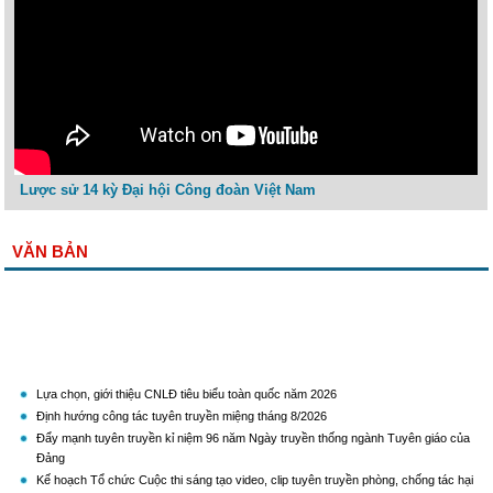
Lược sử 14 kỳ Đại hội Công đoàn Việt Nam
VĂN BẢN
Lựa chọn, giới thiệu CNLĐ tiêu biểu toàn quốc năm 2026
Định hướng công tác tuyên truyền miệng tháng 8/2026
Đẩy mạnh tuyên truyền kỉ niệm 96 năm Ngày truyền thống ngành Tuyên giáo của
Đảng
Kế hoạch Tổ chức Cuộc thi sáng tạo video, clip tuyên truyền phòng, chống tác hại
của thuốc lá năm 2026