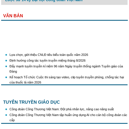
VĂN BẢN
Lựa chọn, giới thiệu CNLĐ tiêu biểu toàn quốc năm 2026
Định hướng công tác tuyên truyền miệng tháng 8/2026
Đẩy mạnh tuyên truyền kỉ niệm 96 năm Ngày truyền thống ngành Tuyên giáo của
Đảng
Kế hoạch Tổ chức Cuộc thi sáng tạo video, clip tuyên truyền phòng, chống tác hại
của thuốc lá năm 2026
KH Triển khai Ch/tr hành động của CĐCTVN thực hiện Chỉ thị số 58/CT-TW ngày
10/01/2026 của Ban Bí thư TW Đảng về "Tăng cường sự lãnh đạo của Đảng đối với
công tác truyên truyền,giáo dục chính trị,tư tưởng,pháp luật cho công nhân trong
tình hình mới"
TUYÊN TRUYỀN GIÁO DỤC
Triển khai thực hiện Hướng dẫn số 28/HD-BTGDVTW về xác định, lựa chọn ngày
Công đoàn Công Thương Việt Nam: Đột phá nhân lực, nâng cao năng suất
truyền thống, ngày thành lập, ngày tái lập sau sắp xếp tổ chức bộ máy của hệ thống
Công đoàn Công Thương Việt Nam tập huấn ứng dụng AI cho cán bộ công đoàn các
chính trị
cấp
Triển khai truyền thông "Chiến dịch 500 ngày đêm đẩy mạnh thực hiện tìm kiếm, quy
tập và xác định danh tính hài cốt liệt sĩ"