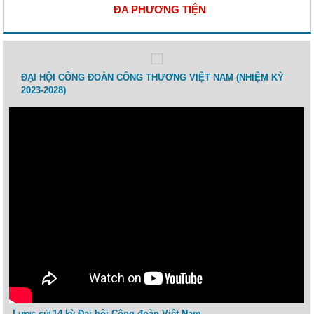
ĐA PHƯƠNG TIỆN
 lao
ĐẠI HỘI CÔNG ĐOÀN CÔNG THƯƠNG VIỆT NAM (NHIỆM KỲ
Toạ 
2023-2028)
Thươ
Lược sử 14 kỳ Đại hội Công đoàn Việt Nam