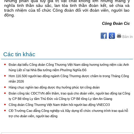
Những phần quà tuy giá trị vật chất không lớn nhưng mang ý
nghĩa tinh thần sâu sắc, lan tỏa tinh thần đoàn kết, sẻ chia và
trách nhiệm của tổ chức Công đoàn đối với đoàn viên, người lao
động.
Công Đoàn Cic
Bản in
Các tin khác
Đoàn đại biểu Công đoàn Công Thương Việt Nam dâng hương tưởng niệm các Anh
hùng Liệt sĩ tại Nhà Bia tưởng niệm Phường Nghĩa Đô
Hơn 116.500 người lao động ngành Công Thương được chăm lo trong Tháng Công
nhân 2026
Hàng chục nghìn lao động được thụ hưởng phúc lợi công đoàn
Đoàn công tác CĐCTVN đến thăm, trao quà cho đoàn viên, người lao động tại Công
ty CP Bê tông Ly tâm Thủ Đức và Công ty CP Bê tông Ly tâm An Giang
Công đoàn Công Thương Việt Nam thăm hỏi người lao động VNECO3
CĐ Trường Cao đẳng Công nghiệp và Xây dựng tổ chức chương trình trao quà hỗ
trợ cho đoàn viên, người lao động