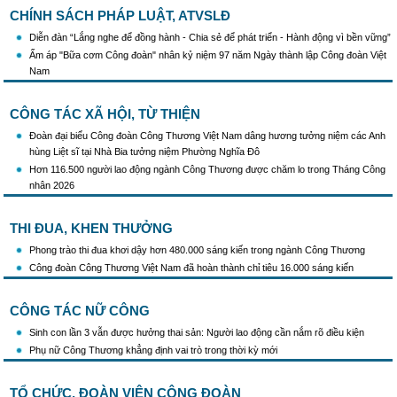
CHÍNH SÁCH PHÁP LUẬT, ATVSLĐ
Hướng dẫn tuyên truyền kỷ niệm 97 năm Ngày thành lập Công đoàn Việt Nam
(28/7/1929 - 28/7/2026)
Diễn đàn “Lắng nghe để đồng hành - Chia sẻ để phát triển - Hành động vì bền vững”
Khẩu hiệu tuyên truyền trong nhiệm kỳ Đại hội XIV của Đảng
Ấm áp "Bữa cơm Công đoàn" nhân kỷ niệm 97 năm Ngày thành lập Công đoàn Việt
Triển khai thực hiện Chỉ thị số 25/CT-TTg của Thủ tướng Chính phủ về tăng cường
Nam
công tác phòng, chống buôn lậu, vận chuyển, sản xuất, mua bán, tàng trữ, sử dụng
trái phép thuốc lá trong tình hình mới
CÔNG TÁC XÃ HỘI, TỪ THIỆN
Đoàn đại biểu Công đoàn Công Thương Việt Nam dâng hương tưởng niệm các Anh
hùng Liệt sĩ tại Nhà Bia tưởng niệm Phường Nghĩa Đô
Hơn 116.500 người lao động ngành Công Thương được chăm lo trong Tháng Công
nhân 2026
THI ĐUA, KHEN THƯỞNG
Phong trào thi đua khơi dậy hơn 480.000 sáng kiến trong ngành Công Thương
Công đoàn Công Thương Việt Nam đã hoàn thành chỉ tiêu 16.000 sáng kiến
CÔNG TÁC NỮ CÔNG
Sinh con lần 3 vẫn được hưởng thai sản: Người lao động cần nắm rõ điều kiện
Phụ nữ Công Thương khẳng định vai trò trong thời kỳ mới
TỔ CHỨC, ĐOÀN VIÊN CÔNG ĐOÀN