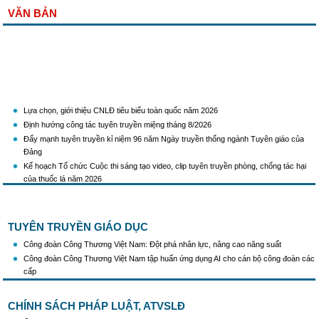
VĂN BẢN
Lựa chọn, giới thiệu CNLĐ tiêu biểu toàn quốc năm 2026
Định hướng công tác tuyên truyền miệng tháng 8/2026
Đẩy mạnh tuyên truyền kỉ niệm 96 năm Ngày truyền thống ngành Tuyên giáo của
Đảng
Kế hoạch Tổ chức Cuộc thi sáng tạo video, clip tuyên truyền phòng, chống tác hại
của thuốc lá năm 2026
KH Triển khai Ch/tr hành động của CĐCTVN thực hiện Chỉ thị số 58/CT-TW ngày
10/01/2026 của Ban Bí thư TW Đảng về "Tăng cường sự lãnh đạo của Đảng đối với
công tác truyên truyền,giáo dục chính trị,tư tưởng,pháp luật cho công nhân trong
TUYÊN TRUYỀN GIÁO DỤC
tình hình mới"
Triển khai thực hiện Hướng dẫn số 28/HD-BTGDVTW về xác định, lựa chọn ngày
Công đoàn Công Thương Việt Nam: Đột phá nhân lực, nâng cao năng suất
truyền thống, ngày thành lập, ngày tái lập sau sắp xếp tổ chức bộ máy của hệ thống
Công đoàn Công Thương Việt Nam tập huấn ứng dụng AI cho cán bộ công đoàn các
chính trị
cấp
Triển khai truyền thông "Chiến dịch 500 ngày đêm đẩy mạnh thực hiện tìm kiếm, quy
tập và xác định danh tính hài cốt liệt sĩ"
CHÍNH SÁCH PHÁP LUẬT, ATVSLĐ
Hướng dẫn tuyên truyền kỷ niệm 97 năm Ngày thành lập Công đoàn Việt Nam