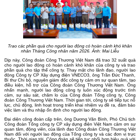
Trao các phần quà cho người lao động có hoàn cảnh khó khăn
nhân Tháng Công nhân năm 2026. Ảnh: Mai Liễu
Dịp này, Công đoàn Công Thương Việt Nam đã trao 32 suất quà
cho người lao động có hoàn cảnh khó khăn của công ty và trao
phần quà cho tập thể công ty. Thay mặt cho lãnh đạo, người lao
động Công ty CP Xây dựng điện VNECO3, ông Trần Đức Thanh,
Bí thư Chi bộ, nguyên giám đốc công ty cảm ơn sự quan tâm, tạo
điều kiện, hỗ trợ của Công đoàn Công Thương Việt Nam. Ông
nhấn mạnh, người lao động công ty luôn xúc động trước tình
cảm, sự sâu sát, chăm lo của Công đoàn Tổng công ty, Công
đoàn Công Thương Việt Nam. Thời gian tới, công ty sẽ tiếp tục nỗ
lực, chủ động, linh hoạt trong triển khai nhiệm vụ đề ra, đảm bảo
việc làm và thu nhập ổn định cho người lao động.
Đại diện công đoàn cấp trên, ông Dương Văn Bình, Phó Chủ tịch
Công đoàn Tổng công ty CP xây dựng điện Việt Nam cảm ơn sự
quan tâm, động viên, của lãnh đạo Công đoàn Công Thương Việt
Nam đối với người lao động của Tổng công ty và các đơn vị trực
thuộc. Thời gian tới, Công đoàn sẽ tiếp tục phối hợp hiệu quả với