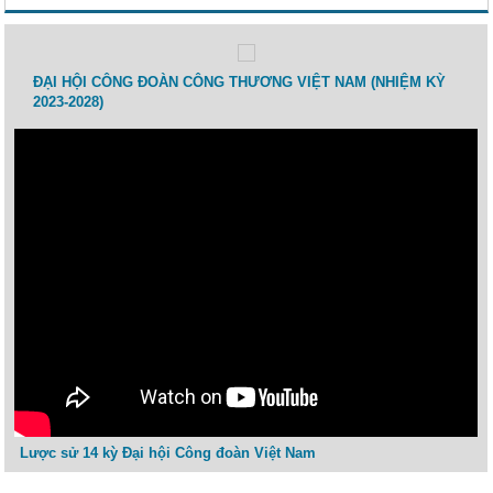
 lao
ĐẠI HỘI CÔNG ĐOÀN CÔNG THƯƠNG VIỆT NAM (NHIỆM KỲ
Toạ 
2023-2028)
Thươ
Lược sử 14 kỳ Đại hội Công đoàn Việt Nam