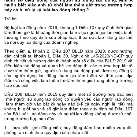
muốn biết việc anh từ chối làm thêm giờ trong trường hợp
này có bị xử lý kỷ luật lao động không ?
Trả lời:
Bộ luật lao động năm 2019, khoảng 1 Điều 107 quy định thời gian
làm thêm giờ là khoảng thời gian làm việc ngoài giờ làm việc bình
thường theo quy định của pháp luật, thỏa ước lao động tập thể
và nội quy lao động của doanh nghiệp.
Theo điểm a, khoản 2, Điều 107 BLLĐ năm 2019, được hướng
dẫn chi tiết tại khoản 1, Điều 39, Nghị định 145/2020/NĐ-CP quy
định chi tiết và hướng dẫn thi hành một số điểu của BLLĐ 2019 về
điều kiện lao động và quan hệ lao động thì các trường hợp khi tổ
chức làm thêm giờ, người sử dụng lao động phải được sự đồng ý
của người dụng lao động tham gia làm thêm về thời gian, địa
điểm và công việc làm thêm trừ làm thêm giờ trong những trường
hợp đặc biệt.
Điều 108, BLLĐ năm 2019 quy định một số trường hợp đặc biệt
mà người sử dụng lao động có quyền yêu cầu người lao động
làm thêm giờ vào bất kỳ ngày nào (kể cả ngày nghỉ lễ, tết) mà
không bị giới hạn về số giờ làm thêm theo quy định tại Điều 107
của Bộ Luật Lao động này và người lao động không được từ chối
trong trường hợp sau đây:
1. Thực hiện lệnh động viên, huy động đảm bảo nhiệm vụ quốc
phòng, an ninh theo quy định của pháp luật;