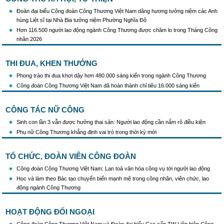
Đoàn đại biểu Công đoàn Công Thương Việt Nam dâng hương tưởng niệm các Anh
hùng Liệt sĩ tại Nhà Bia tưởng niệm Phường Nghĩa Đô
Hơn 116.500 người lao động ngành Công Thương được chăm lo trong Tháng Công
nhân 2026
THI ĐUA, KHEN THƯỞNG
Phong trào thi đua khơi dậy hơn 480.000 sáng kiến trong ngành Công Thương
Công đoàn Công Thương Việt Nam đã hoàn thành chỉ tiêu 16.000 sáng kiến
CÔNG TÁC NỮ CÔNG
Sinh con lần 3 vẫn được hưởng thai sản: Người lao động cần nắm rõ điều kiện
Phụ nữ Công Thương khẳng định vai trò trong thời kỳ mới
TỔ CHỨC, ĐOÀN VIÊN CÔNG ĐOÀN
Công đoàn Công Thương Việt Nam: Lan toả văn hóa công vụ tới người lao động
Học và làm theo Bác tạo chuyển biến mạnh mẽ trong công nhân, viên chức, lao
động ngành Công Thương
HOẠT ĐỘNG ĐỐI NGOẠI
Công đoàn Công Thương Việt Nam và Đoàn đại biểu Cao cấp TW Liên hiệp Công