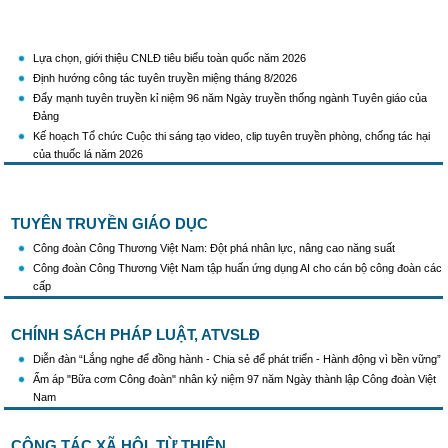
Lựa chọn, giới thiệu CNLĐ tiêu biểu toàn quốc năm 2026
Định hướng công tác tuyên truyền miệng tháng 8/2026
Đẩy mạnh tuyên truyền kỉ niệm 96 năm Ngày truyền thống ngành Tuyên giáo của
Đảng
Kế hoạch Tổ chức Cuộc thi sáng tạo video, clip tuyên truyền phòng, chống tác hại
của thuốc lá năm 2026
KH Triển khai Ch/tr hành động của CĐCTVN thực hiện Chỉ thị số 58/CT-TW ngày
10/01/2026 của Ban Bí thư TW Đảng về "Tăng cường sự lãnh đạo của Đảng đối với
công tác truyên truyền,giáo dục chính trị,tư tưởng,pháp luật cho công nhân trong
TUYÊN TRUYỀN GIÁO DỤC
tình hình mới"
Triển khai thực hiện Hướng dẫn số 28/HD-BTGDVTW về xác định, lựa chọn ngày
Công đoàn Công Thương Việt Nam: Đột phá nhân lực, nâng cao năng suất
truyền thống, ngày thành lập, ngày tái lập sau sắp xếp tổ chức bộ máy của hệ thống
Công đoàn Công Thương Việt Nam tập huấn ứng dụng AI cho cán bộ công đoàn các
chính trị
cấp
Triển khai truyền thông "Chiến dịch 500 ngày đêm đẩy mạnh thực hiện tìm kiếm, quy
tập và xác định danh tính hài cốt liệt sĩ"
CHÍNH SÁCH PHÁP LUẬT, ATVSLĐ
Hướng dẫn tuyên truyền kỷ niệm 97 năm Ngày thành lập Công đoàn Việt Nam
(28/7/1929 - 28/7/2026)
Diễn đàn “Lắng nghe để đồng hành - Chia sẻ để phát triển - Hành động vì bền vững”
Khẩu hiệu tuyên truyền trong nhiệm kỳ Đại hội XIV của Đảng
Ấm áp "Bữa cơm Công đoàn" nhân kỷ niệm 97 năm Ngày thành lập Công đoàn Việt
Triển khai thực hiện Chỉ thị số 25/CT-TTg của Thủ tướng Chính phủ về tăng cường
Nam
công tác phòng, chống buôn lậu, vận chuyển, sản xuất, mua bán, tàng trữ, sử dụng
trái phép thuốc lá trong tình hình mới
CÔNG TÁC XÃ HỘI, TỪ THIỆN