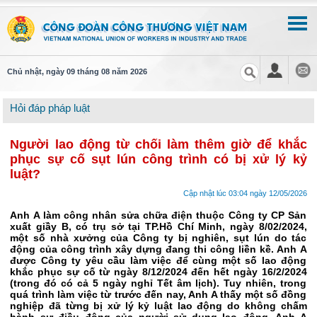
Chủ nhật, ngày 09 tháng 08 năm 2026
Hỏi đáp pháp luật
Người lao động từ chối làm thêm giờ để khắc
phục sự cố sụt lún công trình có bị xử lý kỷ
luật?
Cập nhật lúc 03:04 ngày 12/05/2026
Anh A làm công nhân sửa chữa điện thuộc Công ty CP Sản
xuất giầy B, có trụ sở tại TP.Hồ Chí Minh, ngày 8/02/2024,
một số nhà xưởng của Công ty bị nghiên, sụt lún do tác
động của công trình xây dựng đang thi công liền kề. Anh A
được Công ty yêu cầu làm việc để cùng một số lao động
khắc phục sự cố từ ngày 8/12/2024 đến hết ngày 16/2/2024
(trong đó có cả 5 ngày nghỉ Tết âm lịch). Tuy nhiên, trong
quá trình làm việc từ trước đến nay, Anh A thấy một số đồng
nghiệp đã từng bị xử lý kỷ luật lao động do không chấm
hành sự điều động của người sử dụng lao động. Anh A