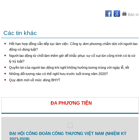
Bản in
Các tin khác
Hết hạn hợp đồng vẫn tiếp tục làm việc: Công ty đơn phương chấm dứt với người lao
động có đúng luật?
Người lao động từ chối làm thêm giờ để khắc phục sự cố sụt lún công trình có bị xử
lý kỷ luật?
Quyền lợi của người lao động khi nghỉ không hưởng lương trùng với ngày lễ, tết
Những đối tượng nào có thể nghỉ hưu trước tuổi trong năm 2020?
Quy định mới về mức đóng BHYT
ĐA PHƯƠNG TIỆN
 lao
ĐẠI HỘI CÔNG ĐOÀN CÔNG THƯƠNG VIỆT NAM (NHIỆM KỲ
Toạ 
2023-2028)
Thươ