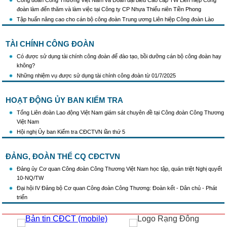
đoàn làm đến thăm và làm việc tại Công ty CP Nhựa Thiếu niên Tiền Phong
Tập huấn nâng cao cho cán bộ công đoàn Trung ương Liên hiệp Công đoàn Lào
TÀI CHÍNH CÔNG ĐOÀN
Có được sử dụng tài chính công đoàn để đào tạo, bồi dưỡng cán bộ công đoàn hay
không?
Những nhiệm vụ được sử dụng tài chính công đoàn từ 01/7/2025
HOẠT ĐỘNG ỦY BAN KIỂM TRA
Tổng Liên đoàn Lao động Việt Nam giám sát chuyên đề tại Công đoàn Công Thương
Việt Nam
Hội nghị Ủy ban Kiểm tra CĐCTVN lần thứ 5
ĐẢNG, ĐOÀN THỂ CQ CĐCTVN
Đảng ủy Cơ quan Công đoàn Công Thương Việt Nam học tập, quán triệt Nghị quyết
10-NQ/TW
Đại hội IV Đảng bộ Cơ quan Công đoàn Công Thương: Đoàn kết - Dân chủ - Phát
triển