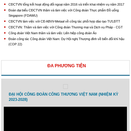
CĐCTVN tổng kết hoạt động đối ngoại năm 2016 và triển khai nhiệm vụ năm 2017
Đoàn đại biểu CĐCTVN thăm và làm việc với Công đoàn Thực phẩm Đồ uống
Singapore (FDAWU)
CĐCTVN làm việc với CĐ ABVV-Metaal về công tác phối hợp đào tạo TƯLĐTT
CĐCTVN: Thăm và làm việc với Công đoàn Thương mại và Dịch vụ Pháp - CGT
Công đoàn Việt Nam thăm và làm việc Liên hiệp công đoàn Áo
Đoàn công tác Công đoàn Việt Nam: Dự Hội nghị Thượng đỉnh về biến đổi khí hậu
(COP 22)
ĐA PHƯƠNG TIỆN
 lao
ĐẠI HỘI CÔNG ĐOÀN CÔNG THƯƠNG VIỆT NAM (NHIỆM KỲ
Toạ 
2023-2028)
Thươ