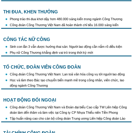
THI ĐUA, KHEN THƯỞNG
Phong trào thi đua khơi dậy hơn 480.000 sáng kiến trong ngành Công Thương
Công đoàn Công Thương Việt Nam đã hoàn thành chỉ tiêu 16.000 sáng kiến
CÔNG TÁC NỮ CÔNG
Sinh con lần 3 vẫn được hưởng thai sản: Người lao động cần nắm rõ điều kiện
Phụ nữ Công Thương khẳng định vai trò trong thời kỳ mới
TỔ CHỨC, ĐOÀN VIÊN CÔNG ĐOÀN
Công đoàn Công Thương Việt Nam: Lan toả văn hóa công vụ tới người lao động
Học và làm theo Bác tạo chuyển biến mạnh mẽ trong công nhân, viên chức, lao
động ngành Công Thương
HOẠT ĐỘNG ĐỐI NGOẠI
Công đoàn Công Thương Việt Nam và Đoàn đại biểu Cao cấp TW Liên hiệp Công
đoàn làm đến thăm và làm việc tại Công ty CP Nhựa Thiếu niên Tiền Phong
Tập huấn nâng cao cho cán bộ công đoàn Trung ương Liên hiệp Công đoàn Lào
TÀI CHÍNH CÔNG ĐOÀN