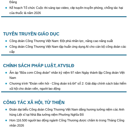
Kế hoạch Tổ chức Cuộc thi sáng tạo video, clip tuyên truyền phòng, chống tác hại
của thuốc lá năm 2026
KH Triển khai Ch/tr hành động của CĐCTVN thực hiện Chỉ thị số 58/CT-TW ngày
10/01/2026 của Ban Bí thư TW Đảng về "Tăng cường sự lãnh đạo của Đảng đối với
công tác truyên truyền,giáo dục chính trị,tư tưởng,pháp luật cho công nhân trong
tình hình mới"
TUYÊN TRUYỀN GIÁO DỤC
Triển khai thực hiện Hướng dẫn số 28/HD-BTGDVTW về xác định, lựa chọn ngày
Công đoàn Công Thương Việt Nam: Đột phá nhân lực, nâng cao năng suất
truyền thống, ngày thành lập, ngày tái lập sau sắp xếp tổ chức bộ máy của hệ thống
Công đoàn Công Thương Việt Nam tập huấn ứng dụng AI cho cán bộ công đoàn các
chính trị
cấp
Triển khai truyền thông "Chiến dịch 500 ngày đêm đẩy mạnh thực hiện tìm kiếm, quy
tập và xác định danh tính hài cốt liệt sĩ"
Hướng dẫn tuyên truyền kỷ niệm 97 năm Ngày thành lập Công đoàn Việt Nam
CHÍNH SÁCH PHÁP LUẬT, ATVSLĐ
(28/7/1929 - 28/7/2026)
Ấm áp "Bữa cơm Công đoàn" nhân kỷ niệm 97 năm Ngày thành lập Công đoàn Việt
Khẩu hiệu tuyên truyền trong nhiệm kỳ Đại hội XIV của Đảng
Nam
Triển khai thực hiện Chỉ thị số 25/CT-TTg của Thủ tướng Chính phủ về tăng cường
Chương trình "Đoàn viên hỏi - Công đoàn trả lời" số 2: Giải đáp chính sách bảo hiểm
công tác phòng, chống buôn lậu, vận chuyển, sản xuất, mua bán, tàng trữ, sử dụng
xã hội cho đoàn viên, người lao động
trái phép thuốc lá trong tình hình mới
CÔNG TÁC XÃ HỘI, TỪ THIỆN
Đoàn đại biểu Công đoàn Công Thương Việt Nam dâng hương tưởng niệm các Anh
hùng Liệt sĩ tại Nhà Bia tưởng niệm Phường Nghĩa Đô
Hơn 116.500 người lao động ngành Công Thương được chăm lo trong Tháng Công
nhân 2026