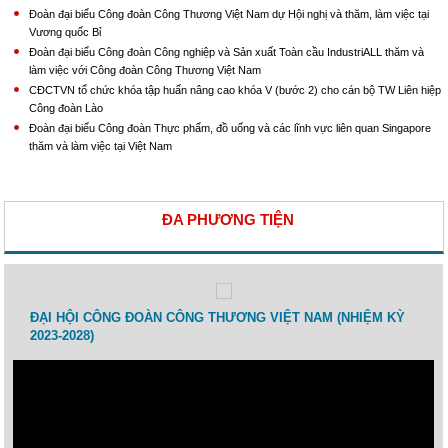
Đoàn đại biểu Công đoàn Công Thương Việt Nam dự Hội nghị và thăm, làm việc tại
Vương quốc Bỉ
Đoàn đại biểu Công đoàn Công nghiệp và Sản xuất Toàn cầu IndustriALL thăm và
làm việc với Công đoàn Công Thương Việt Nam
CĐCTVN tổ chức khóa tập huấn nâng cao khóa V (bước 2) cho cán bộ TW Liên hiệp
Công đoàn Lào
Đoàn đại biểu Công đoàn Thực phẩm, đồ uống và các lĩnh vực liên quan Singapore
thăm và làm việc tại Việt Nam
ĐA PHƯƠNG TIỆN
 lao
ĐẠI HỘI CÔNG ĐOÀN CÔNG THƯƠNG VIỆT NAM (NHIỆM KỲ
Toạ 
2023-2028)
Thươ