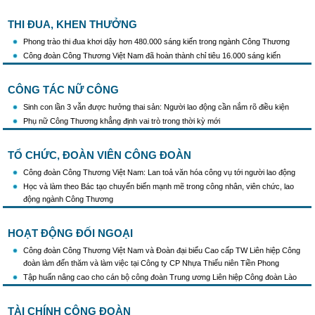
THI ĐUA, KHEN THƯỞNG
Phong trào thi đua khơi dậy hơn 480.000 sáng kiến trong ngành Công Thương
Công đoàn Công Thương Việt Nam đã hoàn thành chỉ tiêu 16.000 sáng kiến
CÔNG TÁC NỮ CÔNG
Sinh con lần 3 vẫn được hưởng thai sản: Người lao động cần nắm rõ điều kiện
Phụ nữ Công Thương khẳng định vai trò trong thời kỳ mới
TỔ CHỨC, ĐOÀN VIÊN CÔNG ĐOÀN
Công đoàn Công Thương Việt Nam: Lan toả văn hóa công vụ tới người lao động
Học và làm theo Bác tạo chuyển biến mạnh mẽ trong công nhân, viên chức, lao
động ngành Công Thương
HOẠT ĐỘNG ĐỐI NGOẠI
Công đoàn Công Thương Việt Nam và Đoàn đại biểu Cao cấp TW Liên hiệp Công
đoàn làm đến thăm và làm việc tại Công ty CP Nhựa Thiếu niên Tiền Phong
Tập huấn nâng cao cho cán bộ công đoàn Trung ương Liên hiệp Công đoàn Lào
TÀI CHÍNH CÔNG ĐOÀN