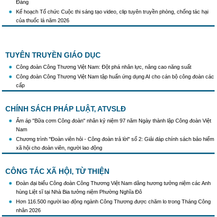
Kế hoạch Tổ chức Cuộc thi sáng tạo video, clip tuyên truyền phòng, chống tác hại
của thuốc lá năm 2026
KH Triển khai Ch/tr hành động của CĐCTVN thực hiện Chỉ thị số 58/CT-TW ngày
10/01/2026 của Ban Bí thư TW Đảng về "Tăng cường sự lãnh đạo của Đảng đối với
công tác truyên truyền,giáo dục chính trị,tư tưởng,pháp luật cho công nhân trong
tình hình mới"
TUYÊN TRUYỀN GIÁO DỤC
Triển khai thực hiện Hướng dẫn số 28/HD-BTGDVTW về xác định, lựa chọn ngày
Công đoàn Công Thương Việt Nam: Đột phá nhân lực, nâng cao năng suất
truyền thống, ngày thành lập, ngày tái lập sau sắp xếp tổ chức bộ máy của hệ thống
Công đoàn Công Thương Việt Nam tập huấn ứng dụng AI cho cán bộ công đoàn các
chính trị
cấp
Triển khai truyền thông "Chiến dịch 500 ngày đêm đẩy mạnh thực hiện tìm kiếm, quy
tập và xác định danh tính hài cốt liệt sĩ"
CHÍNH SÁCH PHÁP LUẬT, ATVSLĐ
Hướng dẫn tuyên truyền kỷ niệm 97 năm Ngày thành lập Công đoàn Việt Nam
(28/7/1929 - 28/7/2026)
Ấm áp "Bữa cơm Công đoàn" nhân kỷ niệm 97 năm Ngày thành lập Công đoàn Việt
Khẩu hiệu tuyên truyền trong nhiệm kỳ Đại hội XIV của Đảng
Nam
Triển khai thực hiện Chỉ thị số 25/CT-TTg của Thủ tướng Chính phủ về tăng cường
Chương trình "Đoàn viên hỏi - Công đoàn trả lời" số 2: Giải đáp chính sách bảo hiểm
công tác phòng, chống buôn lậu, vận chuyển, sản xuất, mua bán, tàng trữ, sử dụng
xã hội cho đoàn viên, người lao động
trái phép thuốc lá trong tình hình mới
CÔNG TÁC XÃ HỘI, TỪ THIỆN
Đoàn đại biểu Công đoàn Công Thương Việt Nam dâng hương tưởng niệm các Anh
hùng Liệt sĩ tại Nhà Bia tưởng niệm Phường Nghĩa Đô
Hơn 116.500 người lao động ngành Công Thương được chăm lo trong Tháng Công
nhân 2026