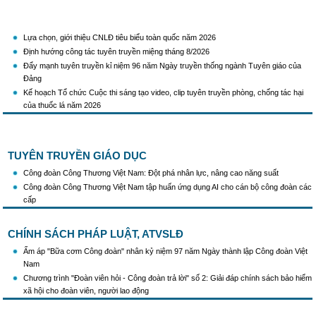
Lựa chọn, giới thiệu CNLĐ tiêu biểu toàn quốc năm 2026
Định hướng công tác tuyên truyền miệng tháng 8/2026
Đẩy mạnh tuyên truyền kỉ niệm 96 năm Ngày truyền thống ngành Tuyên giáo của
Đảng
Kế hoạch Tổ chức Cuộc thi sáng tạo video, clip tuyên truyền phòng, chống tác hại
của thuốc lá năm 2026
KH Triển khai Ch/tr hành động của CĐCTVN thực hiện Chỉ thị số 58/CT-TW ngày
10/01/2026 của Ban Bí thư TW Đảng về "Tăng cường sự lãnh đạo của Đảng đối với
công tác truyên truyền,giáo dục chính trị,tư tưởng,pháp luật cho công nhân trong
tình hình mới"
TUYÊN TRUYỀN GIÁO DỤC
Triển khai thực hiện Hướng dẫn số 28/HD-BTGDVTW về xác định, lựa chọn ngày
Công đoàn Công Thương Việt Nam: Đột phá nhân lực, nâng cao năng suất
truyền thống, ngày thành lập, ngày tái lập sau sắp xếp tổ chức bộ máy của hệ thống
Công đoàn Công Thương Việt Nam tập huấn ứng dụng AI cho cán bộ công đoàn các
chính trị
cấp
Triển khai truyền thông "Chiến dịch 500 ngày đêm đẩy mạnh thực hiện tìm kiếm, quy
tập và xác định danh tính hài cốt liệt sĩ"
CHÍNH SÁCH PHÁP LUẬT, ATVSLĐ
Hướng dẫn tuyên truyền kỷ niệm 97 năm Ngày thành lập Công đoàn Việt Nam
(28/7/1929 - 28/7/2026)
Ấm áp "Bữa cơm Công đoàn" nhân kỷ niệm 97 năm Ngày thành lập Công đoàn Việt
Khẩu hiệu tuyên truyền trong nhiệm kỳ Đại hội XIV của Đảng
Nam
Triển khai thực hiện Chỉ thị số 25/CT-TTg của Thủ tướng Chính phủ về tăng cường
Chương trình "Đoàn viên hỏi - Công đoàn trả lời" số 2: Giải đáp chính sách bảo hiểm
công tác phòng, chống buôn lậu, vận chuyển, sản xuất, mua bán, tàng trữ, sử dụng
xã hội cho đoàn viên, người lao động
trái phép thuốc lá trong tình hình mới