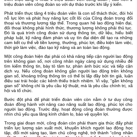
triệu đoàn viên công đoàn so với dự thảo trước khi lấy ý kiến.
Phát triển thực tăng 4 triệu đoàn viên là con số thách thức, đòi hỏi
nỗ lực lớn và phát huy năng lực cốt lõi của Công đoàn trong đối
thoại và thương lượng tập thể. Trong quan hệ lao động hiện đại,
đối thoại không phải hình thức, thương lượng không phải thủ tục.
Đó là quá trình công đoàn sử dụng thông tin, dữ liệu, hiểu biết
pháp luật, kỹ năng đàm phán và uy tín đại diện để tạo ra những
cam kết cụ thể về tiền lương, thưởng, phúc lợi, điều kiện làm việc,
thời giờ làm việc, đào tạo kỹ năng và an toàn lao động.
Một công đoàn hiện đại phải có khả năng tiếp cận người lao động
trên không gian số, nơi công nhân ngày càng sử dụng nhiều để
tìm kiếm thông tin, bày tỏ tâm tư, phản ánh bức xúc và tiếp cận
dịch vụ. Nếu công đoàn không gần người lao động trên không
gian số, khoảng trống thông tin có thể bị lấp đầy bởi tin giả, luận
điệu sai trái hoặc các kênh thiếu trách nhiệm. Vì vậy, “gần không
gian số” không chỉ là yêu cầu kỹ thuật, mà là yêu cầu chính trị, xã
hội và tổ chức.
Bước đột phá để phát triển đoàn viên còn nằm ở tư duy công
đoàn đồng hành với nâng cao năng suất lao động, phúc lợi cho
người lao động. Trước đây, hoạt động công đoàn thường được
nhìn chủ yếu qua lăng kính chăm lo, bảo vệ quyền lợi.
Trong giai đoạn mới, công đoàn còn phải tham gia thúc đẩy phát
triển lực lượng sản xuất mới, khuyến khích người lao động học
tập, đổi mới sáng tạo, làm chủ công nghệ, trở thành “công nhân