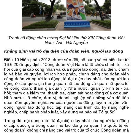
Tranh cổ động chào mừng Đại hội lần thứ XIV Công đoàn Việt
Nam. Ảnh: Hải Nguyễn
Khẳng định vai trò đại diện của đoàn viên, người lao động
Điều 10 Hiến pháp 2013, được sửa đổi, bổ sung và có hiệu lực từ
16.6.2025 quy định: “Công đoàn Việt Nam là tổ chức chính trị - xã
hội của giai cấp công nhân và của người lao động; đại diện, chăm
lo và bảo vệ quyền, lợi ích hợp pháp, chính đáng cho đoàn viên
công đoàn và người lao động; là đại diện duy nhất của người lao
động ở cấp quốc gia trong quan hệ lao động và quan hệ quốc tế
về công đoàn; tham gia quản lý Nhà nước, quản lý kinh tế - xã
hội; tham gia kiểm tra, thanh tra, giám sát hoạt động của cơ quan
Nhà nước, tổ chức, đơn vị, doanh nghiệp về những vấn đề liên
quan đến quyền, nghĩa vụ của người lao động; tuyên truyền, vận
động người lao động học tập, nâng cao trình độ, kỹ năng nghề
nghiệp, chấp hành pháp luật, xây dựng và bảo vệ Tổ quốc”.
Trong đó, nội dung mới “là đại diện duy nhất của người lao động
ở cấp quốc gia trong quan hệ lao động và quan hệ quốc tế về
công đoàn” không chỉ nâng cao vai trò của tổ chức Công đoàn mà