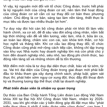
Vì vậy, kỷ nguyên mới đối với tổ chức Công đoàn, trước hết phải
là kỷ nguyên mới của công đoàn cơ sở, nên tâm thế hoạt động
của công đoàn cơ sở cần có sự thay đổi cơ bản theo phương
châm: Chủ động là cơ bản, sáng tạo làm nền tảng, thiết thực là
mục tiêu và được tạo nhiều thuận lợi hơn”.
Tư duy này đòi hỏi cán bộ công đoàn phải rời khỏi lối làm việc
hành chính, xa cơ sở, để đi sâu vào đời sống công nhân, nắm bắt
kịp thời những vấn đề về tiền lương, việc làm, nhà ở, bữa ăn ca,
an toàn lao động, chăm sóc con cái, sức khỏe tinh thần, cơ hội
học nghề và thăng tiến. Khi cơ cấu lao động thay đổi, tổ chức
Công đoàn cũng phải mở rộng cách tiếp cận, không chỉ tập trung
vào khu vực Nhà nước hay doanh nghiệp lớn mà còn phải chú ý
hơn đến doanh nghiệp nhỏ, siêu nhỏ, lao động phi chính thức, lao
động nền tảng số và những nhóm dễ bị tổn thương.
Một điểm mới nữa là tư duy đại diện thực chất, bảo vệ từ sớm, từ
xa. Vai trò đại diện của Công đoàn trong giai đoạn mới phải bắt
đầu từ khâu tham gia xây dựng chính sách, pháp luật; giám sát
thực thi; phát hiện sớm nguy cơ xung đột; thúc đẩy đối thoại định
kỳ và thương lượng tập thể thực chất tại doanh nghiệp.
Phát triển đoàn viên là nhiệm vụ quan trọng
Dự thảo của Ban Chấp hành Tổng Liên đoàn Lao động Việt Nam
khóa XIII tại Đại hội XIV Công đoàn Việt Nam, nhiệm kỳ 2026-
2031, sau khi ghi nhận các ý kiến đóng góp đã đặt mục tiêu “phát
triển thực tăng ít nhất 4 triệu đoàn viên công đoàn”, cao hơn 1