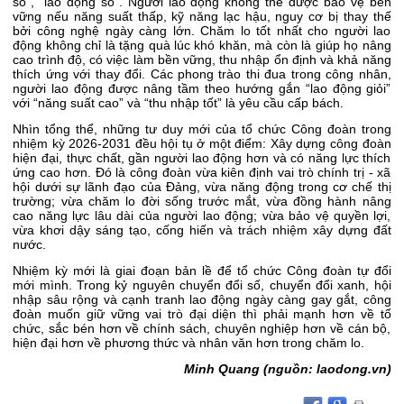
số”, “lao động số”. Người lao động không thể được bảo vệ bền
vững nếu năng suất thấp, kỹ năng lạc hậu, nguy cơ bị thay thế
bởi công nghệ ngày càng lớn. Chăm lo tốt nhất cho người lao
động không chỉ là tặng quà lúc khó khăn, mà còn là giúp họ nâng
cao trình độ, có việc làm bền vững, thu nhập ổn định và khả năng
thích ứng với thay đổi. Các phong trào thi đua trong công nhân,
người lao động được nâng tầm theo hướng gắn “lao động giỏi”
với “năng suất cao” và “thu nhập tốt” là yêu cầu cấp bách.
Nhìn tổng thể, những tư duy mới của tổ chức Công đoàn trong
nhiệm kỳ 2026-2031 đều hội tụ ở một điểm: Xây dựng công đoàn
hiện đại, thực chất, gần người lao động hơn và có năng lực thích
ứng cao hơn. Đó là công đoàn vừa kiên định vai trò chính trị - xã
hội dưới sự lãnh đạo của Đảng, vừa năng động trong cơ chế thị
trường; vừa chăm lo đời sống trước mắt, vừa đồng hành nâng
cao năng lực lâu dài của người lao động; vừa bảo vệ quyền lợi,
vừa khơi dậy sáng tạo, cống hiến và trách nhiệm xây dựng đất
nước.
Nhiệm kỳ mới là giai đoạn bản lề để tổ chức Công đoàn tự đổi
mới mình. Trong kỷ nguyên chuyển đổi số, chuyển đổi xanh, hội
nhập sâu rộng và cạnh tranh lao động ngày càng gay gắt, công
đoàn muốn giữ vững vai trò đại diện thì phải mạnh hơn về tổ
chức, sắc bén hơn về chính sách, chuyên nghiệp hơn về cán bộ,
hiện đại hơn về phương thức và nhân văn hơn trong chăm lo.
Minh Quang (nguồn: laodong.vn)