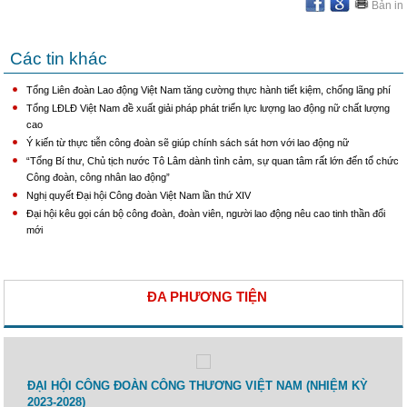
Bản in
Các tin khác
Tổng Liên đoàn Lao động Việt Nam tăng cường thực hành tiết kiệm, chống lãng phí
Tổng LĐLĐ Việt Nam đề xuất giải pháp phát triển lực lượng lao động nữ chất lượng
cao
Ý kiến từ thực tiễn công đoàn sẽ giúp chính sách sát hơn với lao động nữ
“Tổng Bí thư, Chủ tịch nước Tô Lâm dành tình cảm, sự quan tâm rất lớn đến tổ chức
Công đoàn, công nhân lao động”
Nghị quyết Đại hội Công đoàn Việt Nam lần thứ XIV
Đại hội kêu gọi cán bộ công đoàn, đoàn viên, người lao động nêu cao tinh thần đổi
mới
ĐA PHƯƠNG TIỆN
 lao
ĐẠI HỘI CÔNG ĐOÀN CÔNG THƯƠNG VIỆT NAM (NHIỆM KỲ
Toạ 
2023-2028)
Thươ