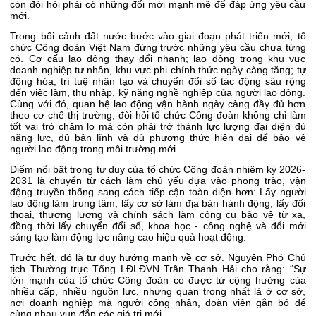
còn đòi hỏi phải có những đổi mới mạnh mẽ để đáp ứng yêu cầu
mới.
Trong bối cảnh đất nước bước vào giai đoạn phát triển mới, tổ
chức Công đoàn Việt Nam đứng trước những yêu cầu chưa từng
có. Cơ cấu lao động thay đổi nhanh; lao động trong khu vực
doanh nghiệp tư nhân, khu vực phi chính thức ngày càng tăng; tự
động hóa, trí tuệ nhân tạo và chuyển đổi số tác động sâu rộng
đến việc làm, thu nhập, kỹ năng nghề nghiệp của người lao động.
Cùng với đó, quan hệ lao động vận hành ngày càng đầy đủ hơn
theo cơ chế thị trường, đòi hỏi tổ chức Công đoàn không chỉ làm
tốt vai trò chăm lo mà còn phải trở thành lực lượng đại diện đủ
năng lực, đủ bản lĩnh và đủ phương thức hiện đại để bảo vệ
người lao động trong môi trường mới.
Điểm nổi bật trong tư duy của tổ chức Công đoàn nhiệm kỳ 2026-
2031 là chuyển từ cách làm chủ yếu dựa vào phong trào, vận
động truyền thống sang cách tiếp cận toàn diện hơn: Lấy người
lao động làm trung tâm, lấy cơ sở làm địa bàn hành động, lấy đối
thoại, thương lượng và chính sách làm công cụ bảo vệ từ xa,
đồng thời lấy chuyển đổi số, khoa học - công nghệ và đổi mới
sáng tạo làm động lực nâng cao hiệu quả hoạt động.
Trước hết, đó là tư duy hướng mạnh về cơ sở. Nguyên Phó Chủ
tịch Thường trực Tổng LĐLĐVN Trần Thanh Hải cho rằng: “Sự
lớn mạnh của tổ chức Công đoàn có được từ cộng hưởng của
nhiều cấp, nhiều nguồn lực, nhưng quan trọng nhất là ở cơ sở,
nơi doanh nghiệp mà người công nhân, đoàn viên gắn bó để
cùng nhau vun đắp các giá trị mới.