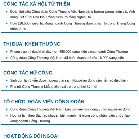
CÔNG TÁC XÃ HỘI, TỪ THIỆN
Đoàn đại biểu Công đoàn Công Thương Việt Nam dâng hương tưởng niệm các Anh
hùng Liệt sĩ tại Nhà Bia tưởng niệm Phường Nghĩa Đô
Hơn 116.500 người lao động ngành Công Thương được chăm lo trong Tháng Công
nhân 2026
THI ĐUA, KHEN THƯỞNG
Phong trào thi đua khơi dậy hơn 480.000 sáng kiến trong ngành Công Thương
Công đoàn Công Thương Việt Nam đã hoàn thành chỉ tiêu 16.000 sáng kiến
CÔNG TÁC NỮ CÔNG
Sinh con lần 3 vẫn được hưởng thai sản: Người lao động cần nắm rõ điều kiện
Phụ nữ Công Thương khẳng định vai trò trong thời kỳ mới
TỔ CHỨC, ĐOÀN VIÊN CÔNG ĐOÀN
Công đoàn Công Thương Việt Nam: Lan toả văn hóa công vụ tới người lao động
Học và làm theo Bác tạo chuyển biến mạnh mẽ trong công nhân, viên chức, lao
động ngành Công Thương
HOẠT ĐỘNG ĐỐI NGOẠI