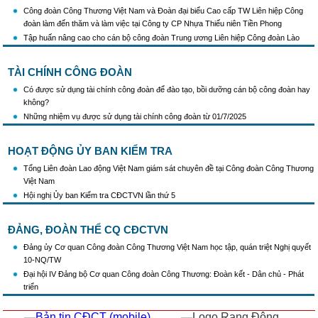
Công đoàn Công Thương Việt Nam và Đoàn đại biểu Cao cấp TW Liên hiệp Công
đoàn làm đến thăm và làm việc tại Công ty CP Nhựa Thiếu niên Tiền Phong
Tập huấn nâng cao cho cán bộ công đoàn Trung ương Liên hiệp Công đoàn Lào
TÀI CHÍNH CÔNG ĐOÀN
Có được sử dụng tài chính công đoàn để đào tạo, bồi dưỡng cán bộ công đoàn hay
không?
Những nhiệm vụ được sử dụng tài chính công đoàn từ 01/7/2025
HOẠT ĐỘNG ỦY BAN KIỂM TRA
Tổng Liên đoàn Lao động Việt Nam giám sát chuyên đề tại Công đoàn Công Thương
Việt Nam
Hội nghị Ủy ban Kiểm tra CĐCTVN lần thứ 5
ĐẢNG, ĐOÀN THỂ CQ CĐCTVN
Đảng ủy Cơ quan Công đoàn Công Thương Việt Nam học tập, quán triệt Nghị quyết
10-NQ/TW
Đại hội IV Đảng bộ Cơ quan Công đoàn Công Thương: Đoàn kết - Dân chủ - Phát
triển