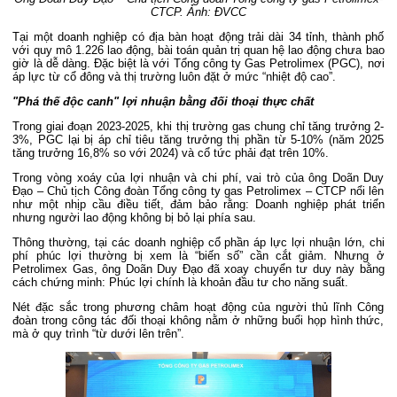
CTCP. Ảnh: ĐVCC
Tại một doanh nghiệp có địa bàn hoạt động trải dài 34 tỉnh, thành phố
với quy mô 1.226 lao động, bài toán quản trị quan hệ lao động chưa bao
giờ là dễ dàng. Đặc biệt là với Tổng công ty Gas Petrolimex (PGC), nơi
áp lực từ cổ đông và thị trường luôn đặt ở mức “nhiệt độ cao”.
"Phá thế độc canh" lợi nhuận bằng đối thoại thực chất
Trong giai đoạn 2023-2025, khi thị trường gas chung chỉ tăng trưởng 2-
3%, PGC lại bị áp chỉ tiêu tăng trưởng thị phần từ 5-10% (năm 2025
tăng trưởng 16,8% so với 2024) và cổ tức phải đạt trên 10%.
Trong vòng xoáy của lợi nhuận và chi phí, vai trò của ông Doãn Duy
Đạo – Chủ tịch Công đoàn Tổng công ty gas Petrolimex – CTCP nổi lên
như một nhịp cầu điều tiết, đảm bảo rằng: Doanh nghiệp phát triển
nhưng người lao động không bị bỏ lại phía sau.
Thông thường, tại các doanh nghiệp cổ phần áp lực lợi nhuận lớn, chi
phí phúc lợi thường bị xem là “biến số” cần cắt giảm. Nhưng ở
Petrolimex Gas, ông Doãn Duy Đạo đã xoay chuyển tư duy này bằng
cách chứng minh: Phúc lợi chính là khoản đầu tư cho năng suất.
Nét đặc sắc trong phương châm hoạt động của người thủ lĩnh Công
đoàn trong công tác đối thoại không nằm ở những buổi họp hình thức,
mà ở quy trình “từ dưới lên trên”.