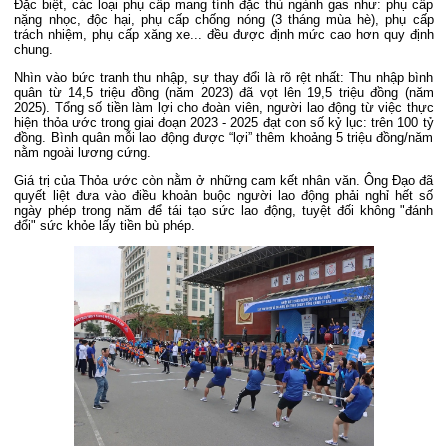
Đặc biệt, các loại phụ cấp mang tính đặc thù ngành gas như: phụ cấp
nặng nhọc, độc hại, phụ cấp chống nóng (3 tháng mùa hè), phụ cấp
trách nhiệm, phụ cấp xăng xe... đều được định mức cao hơn quy định
chung.
Nhìn vào bức tranh thu nhập, sự thay đổi là rõ rệt nhất: Thu nhập bình
quân từ 14,5 triệu đồng (năm 2023) đã vọt lên 19,5 triệu đồng (năm
2025). Tổng số tiền làm lợi cho đoàn viên, người lao động từ việc thực
hiện thỏa ước trong giai đoạn 2023 - 2025 đạt con số kỷ lục: trên 100 tỷ
đồng. Bình quân mỗi lao động được “lợi” thêm khoảng 5 triệu đồng/năm
nằm ngoài lương cứng.
Giá trị của Thỏa ước còn nằm ở những cam kết nhân văn. Ông Đạo đã
quyết liệt đưa vào điều khoản buộc người lao động phải nghỉ hết số
ngày phép trong năm để tái tạo sức lao động, tuyệt đối không "đánh
đổi" sức khỏe lấy tiền bù phép.