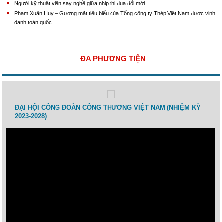
Người kỹ thuật viên say nghề giữa nhịp thi đua đổi mới
Phạm Xuân Huy – Gương mặt tiêu biểu của Tổng công ty Thép Việt Nam được vinh
danh toàn quốc
ĐA PHƯƠNG TIỆN
 lao
ĐẠI HỘI CÔNG ĐOÀN CÔNG THƯƠNG VIỆT NAM (NHIỆM KỲ
Toạ 
2023-2028)
Thươ