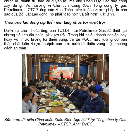
chính là “thành trì” bảo vệ quyền lợi mà ông Doãn Duy Đạo dày công
xây dựng. Với cương vị Chủ tịch Công đoàn Tổng công ty gas
Petrolimex – CTCP, ông xác định Thỏa ước không được phép là bản
sao của Bộ luật Lao động, nó phải “cao hơn và tốt hơn” luật định.
Thỏa ước lao động tập thể - nền tảng phúc lợi vượt trội
Dưới sự chủ trì của ông, bản TƯLĐTT tại Petrolimex Gas đã thiết lập
những tiêu chuẩn phúc lợi vượt trội. Trong khi nhiều doanh nghiệp loay
hoay với mức lương tối thiểu vùng, thì tại PGC, mức lương cơ bản
thấp nhất luôn được ấn định cao hơn mức tối thiểu vùng một khoảng
cách an toàn.
Bữa cơm tất niên Công đoàn Xuân Bính Ngọ 2026 tại Tổng công ty Gas
Petrolimex – CTCP. Ảnh: ĐVCC