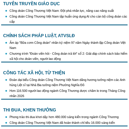
10/01/2026 của Ban Bí thư TW Đảng về "Tăng cường sự lãnh đạo của Đảng đối với
TUYÊN TRUYỀN GIÁO DỤC
công tác truyên truyền,giáo dục chính trị,tư tưởng,pháp luật cho công nhân trong
Công đoàn Công Thương Việt Nam: Đột phá nhân lực, nâng cao năng suất
tình hình mới"
Công đoàn Công Thương Việt Nam tập huấn ứng dụng AI cho cán bộ công đoàn các
Triển khai thực hiện Hướng dẫn số 28/HD-BTGDVTW về xác định, lựa chọn ngày
cấp
truyền thống, ngày thành lập, ngày tái lập sau sắp xếp tổ chức bộ máy của hệ thống
chính trị
Triển khai truyền thông "Chiến dịch 500 ngày đêm đẩy mạnh thực hiện tìm kiếm, quy
CHÍNH SÁCH PHÁP LUẬT, ATVSLĐ
tập và xác định danh tính hài cốt liệt sĩ"
Ấm áp "Bữa cơm Công đoàn" nhân kỷ niệm 97 năm Ngày thành lập Công đoàn Việt
Hướng dẫn tuyên truyền kỷ niệm 97 năm Ngày thành lập Công đoàn Việt Nam
Nam
(28/7/1929 - 28/7/2026)
Chương trình "Đoàn viên hỏi - Công đoàn trả lời" số 2: Giải đáp chính sách bảo hiểm
Khẩu hiệu tuyên truyền trong nhiệm kỳ Đại hội XIV của Đảng
xã hội cho đoàn viên, người lao động
Triển khai thực hiện Chỉ thị số 25/CT-TTg của Thủ tướng Chính phủ về tăng cường
công tác phòng, chống buôn lậu, vận chuyển, sản xuất, mua bán, tàng trữ, sử dụng
trái phép thuốc lá trong tình hình mới
CÔNG TÁC XÃ HỘI, TỪ THIỆN
Đoàn đại biểu Công đoàn Công Thương Việt Nam dâng hương tưởng niệm các Anh
hùng Liệt sĩ tại Nhà Bia tưởng niệm Phường Nghĩa Đô
Hơn 116.500 người lao động ngành Công Thương được chăm lo trong Tháng Công
nhân 2026
THI ĐUA, KHEN THƯỞNG
Phong trào thi đua khơi dậy hơn 480.000 sáng kiến trong ngành Công Thương
Công đoàn Công Thương Việt Nam đã hoàn thành chỉ tiêu 16.000 sáng kiến