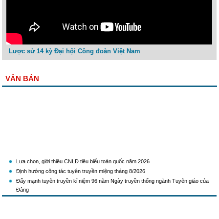
Lược sử 14 kỳ Đại hội Công đoàn Việt Nam
VĂN BẢN
Lựa chọn, giới thiệu CNLĐ tiêu biểu toàn quốc năm 2026
Định hướng công tác tuyên truyền miệng tháng 8/2026
Đẩy mạnh tuyên truyền kỉ niệm 96 năm Ngày truyền thống ngành Tuyên giáo của
Đảng
Kế hoạch Tổ chức Cuộc thi sáng tạo video, clip tuyên truyền phòng, chống tác hại
của thuốc lá năm 2026
KH Triển khai Ch/tr hành động của CĐCTVN thực hiện Chỉ thị số 58/CT-TW ngày