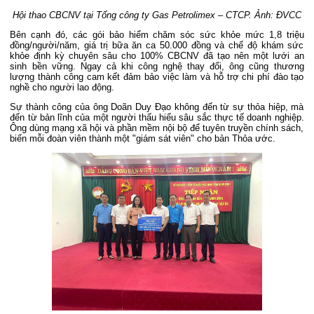
Hội thao CBCNV tại Tổng công ty Gas Petrolimex – CTCP. Ảnh: ĐVCC
Bên cạnh đó, các gói bảo hiểm chăm sóc sức khỏe mức 1,8 triệu
đồng/người/năm, giá trị bữa ăn ca 50.000 đồng và chế độ khám sức
khỏe định kỳ chuyên sâu cho 100% CBCNV đã tạo nên một lưới an
sinh bền vững. Ngay cả khi công nghệ thay đổi, ông cũng thương
lượng thành công cam kết đảm bảo việc làm và hỗ trợ chi phí đào tạo
nghề cho người lao động.
Sự thành công của ông Doãn Duy Đạo không đến từ sự thỏa hiệp, mà
đến từ bản lĩnh của một người thấu hiểu sâu sắc thực tế doanh nghiệp.
Ông dùng mạng xã hội và phần mềm nội bộ để tuyên truyền chính sách,
biến mỗi đoàn viên thành một "giám sát viên" cho bản Thỏa ước.