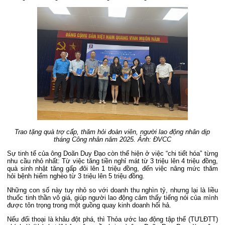
Trao tặng quà trợ cấp, thăm hỏi đoàn viên, người lao động nhân dịp
tháng Công nhân năm 2025. Ảnh: ĐVCC
Sự tinh tế của ông Doãn Duy Đạo còn thể hiện ở việc “chi tiết hóa” từng
nhu cầu nhỏ nhất: Từ việc tăng tiền nghỉ mát từ 3 triệu lên 4 triệu đồng,
quà sinh nhật tăng gấp đôi lên 1 triệu đồng, đến việc nâng mức thăm
hỏi bệnh hiểm nghèo từ 3 triệu lên 5 triệu đồng.
Những con số này tuy nhỏ so với doanh thu nghìn tỷ, nhưng lại là liều
thuốc tinh thần vô giá, giúp người lao động cảm thấy tiếng nói của mình
được tôn trọng trong một guồng quay kinh doanh hối hả.
Nếu đối thoại là khâu đột phá, thì Thỏa ước lao động tập thể (TƯLĐTT)