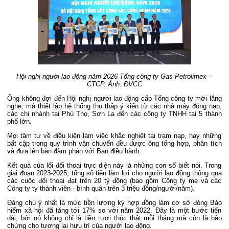
Hội nghị người lao động năm 2026 Tổng công ty Gas Petrolimex –
CTCP. Ảnh: ĐVCC
Ông không đợi đến Hội nghị người lao động cấp Tổng công ty mới lắng
nghe, mà thiết lập hệ thống thu thập ý kiến từ các nhà máy đóng nạp,
các chi nhánh tại Phú Thọ, Sơn La đến các công ty TNHH tại 5 thành
phố lớn.
Mọi tâm tư về điều kiện làm việc khắc nghiệt tại trạm nạp, hay những
bất cập trong quy trình vận chuyển đều được ông tổng hợp, phân tích
và đưa lên bàn đàm phán với Ban điều hành.
Kết quả của lối đối thoại trực diện này là những con số biết nói. Trong
giai đoạn 2023-2025, tổng số tiền làm lợi cho người lao động thông qua
các cuộc đối thoại đạt trên 20 tỷ đồng (bao gồm Công ty mẹ và các
Công ty ty thành viên - bình quân trên 3 triệu đồng/người/năm).
Đáng chú ý nhất là mức tiền lương ký hợp đồng làm cơ sở đóng Bảo
hiểm xã hội đã tăng tới 17% so với năm 2022. Đây là một bước tiến
dài, bởi nó không chỉ là tiền tươi thóc thật mỗi tháng mà còn là bảo
chứng cho tương lai hưu trí của người lao động.