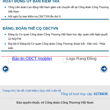
HOẠT ĐỘNG ỦY BAN KIỂM TRA
Tổng Liên đoàn Lao động Việt Nam giám sát chuyên đề tại Công đoàn Công Thương
Việt Nam
Hội nghị Ủy ban Kiểm tra CĐCTVN lần thứ 5
ĐẢNG, ĐOÀN THỂ CQ CĐCTVN
Đảng ủy Cơ quan Công đoàn Công Thương Việt Nam học tập, quán triệt Nghị quyết
10-NQ/TW
Đại hội IV Đảng bộ Cơ quan Công đoàn Công Thương: Đoàn kết - Dân chủ - Phát
triển
Trang chủ
|
Sơ đồ
|
Giới thiệu
|
Quy chế
|
Liên hệ
Tổng số lượt truy cập:
61730638
Bản quyền thuộc về Công đoàn Công Thương Việt Nam
Phát triển bởi