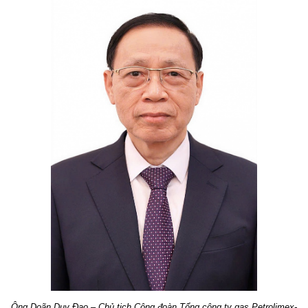
Ông Doãn Duy Đạo – Chủ tịch Công đoàn Tổng công ty gas Petrolimex-