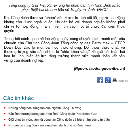
Tổng công ty Gas Petrolimex ủng hộ nhân dân tỉnh Ninh Bình khắc
phục thiệt hại do cơn bão số 10 gây ra. Ảnh: ĐVCC
Khi Công đoàn thực sự “chạm” đến được lợi ích cốt lõi, người lao động
không còn đứng ngoài cuộc. Họ gắn bó với doanh nghiệp không phải
chỉ vì tờ hợp đồng, mà vì niềm tin vào một tổ chức đại diện thực
quyền.
Trong bối cảnh quan hệ lao động ngày càng chuyển dịch mạnh mẽ, câu
chuyện của Chủ tịch Công đoàn Tổng công ty gas Petrolimex – CTCP
Doãn Duy Đạo là một bài học thực chứng: Đối thoại thực chất và
thương lượng sắc sảo chính là "chìa khóa vàng" để giải bài toán hài
hòa lợi ích, biến áp lực tăng trưởng thành sức mạnh đoàn kết bền
vững của doanh nghiệp.
(Nguồn: laodongdoanthe.vn)
Bản in
Các tin khác
Những bông hoa sáng tạo của Ngành Công Thương
Bản lĩnh thương lượng của “thủ lĩnh” Công đoàn Petrolimex Gas
Giỏi chuyên môn, làm tốt công tác Công đoàn và biết chăm sóc bản thân
Nữ cán bộ công đoàn với sáng kiến dành cho nữ đoàn viên