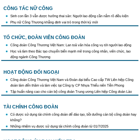
CÔNG TÁC NỮ CÔNG
Sinh con lần 3 vẫn được hưởng thai sản: Người lao động cần nắm rõ điều kiện
Phụ nữ Công Thương khẳng định vai trò trong thời kỳ mới
TỔ CHỨC, ĐOÀN VIÊN CÔNG ĐOÀN
Công đoàn Công Thương Việt Nam: Lan toả văn hóa công vụ tới người lao động
Học và làm theo Bác tạo chuyển biến mạnh mẽ trong công nhân, viên chức, lao
động ngành Công Thương
HOẠT ĐỘNG ĐỐI NGOẠI
Công đoàn Công Thương Việt Nam và Đoàn đại biểu Cao cấp TW Liên hiệp Công
đoàn làm đến thăm và làm việc tại Công ty CP Nhựa Thiếu niên Tiền Phong
Tập huấn nâng cao cho cán bộ công đoàn Trung ương Liên hiệp Công đoàn Lào
TÀI CHÍNH CÔNG ĐOÀN
Có được sử dụng tài chính công đoàn để đào tạo, bồi dưỡng cán bộ công đoàn hay
không?
Những nhiệm vụ được sử dụng tài chính công đoàn từ 01/7/2025