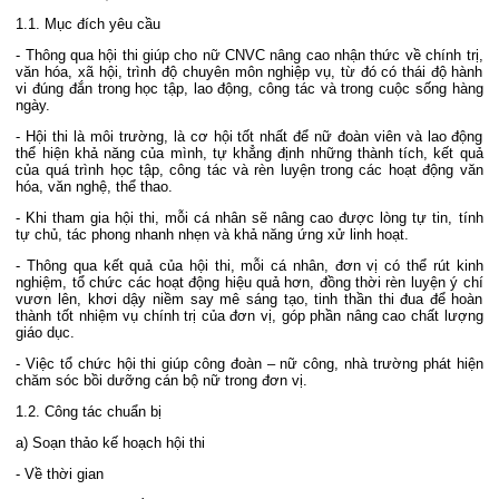
1.1. Mục đích yêu cầu
- Thông qua hội thi giúp cho nữ CNVC nâng cao nhận thức về chính trị,
văn hóa, xã hội, trình độ chuyên môn nghiệp vụ, từ đó có thái độ hành
vi đúng đắn trong học tập, lao động, công tác và trong cuộc sống hàng
ngày.
- Hội thi là môi trường, là cơ hội tốt nhất để nữ đoàn viên và lao động
thể hiện khả năng của mình, tự khẳng định những thành tích, kết quả
của quá trình học tập, công tác và rèn luyện trong các hoạt động văn
hóa, văn nghệ, thể thao.
- Khi tham gia hội thi, mỗi cá nhân sẽ nâng cao được lòng tự tin, tính
tự chủ, tác phong nhanh nhẹn và khả năng ứng xử linh hoạt.
- Thông qua kết quả của hội thi, mỗi cá nhân, đơn vị có thể rút kinh
nghiệm, tổ chức các hoạt động hiệu quả hơn, đồng thời rèn luyện ý chí
vươn lên, khơi dậy niềm say mê sáng tạo, tinh thần thi đua để hoàn
thành tốt nhiệm vụ chính trị của đơn vị, góp phần nâng cao chất lượng
giáo dục.
- Việc tổ chức hội thi giúp công đoàn – nữ công, nhà trường phát hiện
chăm sóc bồi dưỡng cán bộ nữ trong đơn vị.
1.2. Công tác chuẩn bị
a) Soạn thảo kế hoạch hội thi
- Về thời gian