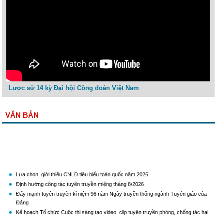
Lược sử 14 kỳ Đại hội Công đoàn Việt Nam
VĂN BẢN
Lựa chọn, giới thiệu CNLĐ tiêu biểu toàn quốc năm 2026
Định hướng công tác tuyên truyền miệng tháng 8/2026
Đẩy mạnh tuyên truyền kỉ niệm 96 năm Ngày truyền thống ngành Tuyên giáo của
Đảng
Kế hoạch Tổ chức Cuộc thi sáng tạo video, clip tuyên truyền phòng, chống tác hại
của thuốc lá năm 2026