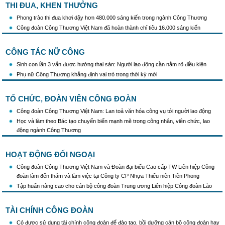
THI ĐUA, KHEN THƯỞNG
Phong trào thi đua khơi dậy hơn 480.000 sáng kiến trong ngành Công Thương
Công đoàn Công Thương Việt Nam đã hoàn thành chỉ tiêu 16.000 sáng kiến
CÔNG TÁC NỮ CÔNG
Sinh con lần 3 vẫn được hưởng thai sản: Người lao động cần nắm rõ điều kiện
Phụ nữ Công Thương khẳng định vai trò trong thời kỳ mới
TỔ CHỨC, ĐOÀN VIÊN CÔNG ĐOÀN
Công đoàn Công Thương Việt Nam: Lan toả văn hóa công vụ tới người lao động
Học và làm theo Bác tạo chuyển biến mạnh mẽ trong công nhân, viên chức, lao
động ngành Công Thương
HOẠT ĐỘNG ĐỐI NGOẠI
Công đoàn Công Thương Việt Nam và Đoàn đại biểu Cao cấp TW Liên hiệp Công
đoàn làm đến thăm và làm việc tại Công ty CP Nhựa Thiếu niên Tiền Phong
Tập huấn nâng cao cho cán bộ công đoàn Trung ương Liên hiệp Công đoàn Lào
TÀI CHÍNH CÔNG ĐOÀN
Có được sử dụng tài chính công đoàn để đào tạo, bồi dưỡng cán bộ công đoàn hay