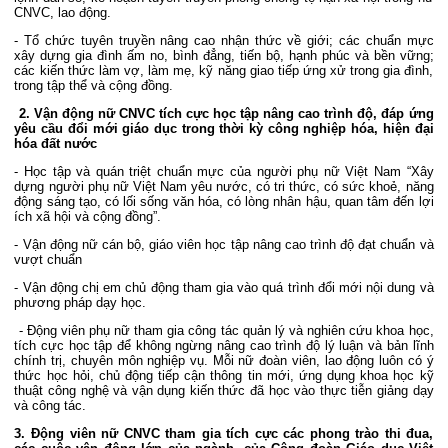
CNVC, lao động.
- Tổ chức tuyên truyền nâng cao nhận thức về giới; các chuẩn mực
xây dựng gia đình ấm no, bình đẳng, tiến bộ, hạnh phúc và bền vững;
các kiến thức làm vợ, làm mẹ, kỹ năng giao tiếp ứng xử trong gia đình,
trong tập thể và cộng đồng.
2. Vận động nữ CNVC tích cực học tập nâng cao trình độ, đáp ứng
yêu cầu đổi mới giáo dục trong thời kỳ công nghiệp hóa, hiện đại
hóa đất nước
- Học tập và quán triệt chuẩn mực của người phụ nữ Việt Nam “Xây
dựng người phụ nữ Việt Nam yêu nước, có tri thức, có sức khoẻ, năng
động sáng tạo, có lối sống văn hóa, có lòng nhân hậu, quan tâm đến lợi
ích xã hội và cộng đồng”.
- Vận động nữ cán bộ, giáo viên học tập nâng cao trình độ đạt chuẩn và
vượt chuẩn
- Vận động chị em chủ động tham gia vào quá trình đổi mới nội dung và
phương pháp dạy học.
- Động viên phụ nữ tham gia công tác quản lý và nghiên cứu khoa học,
tích cực học tập để không ngừng nâng cao trình độ lý luận và bản lĩnh
chính trị, chuyên môn nghiệp vụ. Mỗi nữ đoàn viên, lao động luôn có ý
thức học hỏi, chủ động tiếp cận thông tin mới, ứng dụng khoa học kỹ
thuật công nghệ và vận dụng kiến thức đã học vào thực tiễn giảng dạy
và công tác.
3. Động viên nữ CNVC tham gia tích cực các phong trào thi đua,