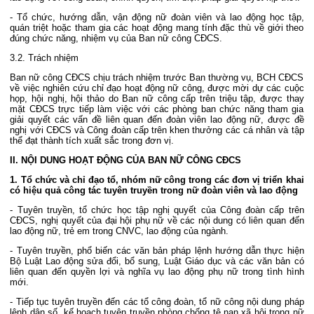
- Tổ chức, hướng dẫn, vận động nữ đoàn viên và lao động học tập,
quán triệt hoặc tham gia các hoạt động mang tính đặc thù về giới theo
đúng chức năng, nhiệm vụ của Ban nữ công CĐCS.
3.2. Trách nhiệm
Ban nữ công CĐCS chịu trách nhiệm trước Ban thường vụ, BCH CĐCS
về việc nghiên cứu chỉ đạo hoạt động nữ công, được mời dự các cuộc
họp, hội nghị, hội thảo do Ban nữ công cấp trên triệu tập, được thay
mặt CĐCS trực tiếp làm việc với các phòng ban chức năng tham gia
giải quyết các vấn đề liên quan đến đoàn viên lao động nữ, được đề
nghị với CĐCS và Công đoàn cấp trên khen thưởng các cá nhân và tập
thể đạt thành tích xuất sắc trong đơn vị.
II. NỘI DUNG HOẠT ĐỘNG CỦA BAN NỮ CÔNG CĐCS
1. Tổ chức và chỉ đạo tổ, nhóm nữ công trong các đơn vị triển khai
có hiệu quả công tác tuyên truyền trong nữ đoàn viên và lao động
- Tuyên truyền, tổ chức học tập nghị quyết của Công đoàn cấp trên
CĐCS, nghị quyết của đại hội phụ nữ về các nội dung có liên quan đến
lao động nữ, trẻ em trong CNVC, lao động của ngành.
- Tuyên truyền, phổ biến các văn bản pháp lệnh hướng dẫn thực hiện
Bộ Luật Lao động sửa đổi, bổ sung, Luật Giáo dục và các văn bản có
liên quan đến quyền lợi và nghĩa vụ lao động phụ nữ trong tình hình
mới.
- Tiếp tục tuyên truyền đến các tổ công đoàn, tổ nữ công nội dung pháp
lệnh dân số, kế hoạch tuyên truyền phòng chống tệ nạn xã hội trong nữ