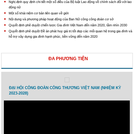
Nghị định quy định chi tiết một số điều của Bộ luật Lao động về chính sách đối với lao
động nữ
Một số khái niệm cơ bản liên quan về giới
Nội dung và phương pháp hoạt động của Ban Nữ công công đoàn cơ sở
Quyết định phê duyệt chiến lược Gia đình Việt Nam đến năm 2020, tầm nhìn 2030
Quyết định phê duyệt Đề án phát huy giá trị tốt đẹp các mối quan hệ trong gia đình và
hỗ trợ xây dựng gia đình hạnh phúc, bền vững đến năm 2020
ĐA PHƯƠNG TIỆN
 lao
ĐẠI HỘI CÔNG ĐOÀN CÔNG THƯƠNG VIỆT NAM (NHIỆM KỲ
Toạ 
2023-2028)
Thươ