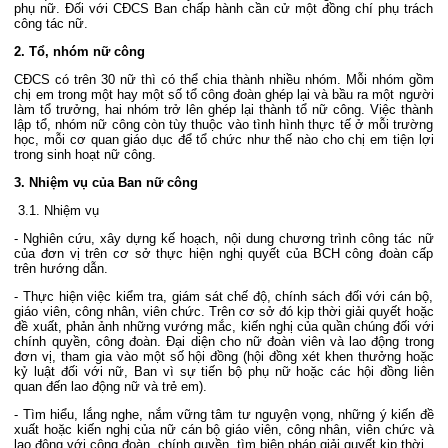
phụ nữ. Đối với CĐCS Ban chấp hành cần cử một đồng chí phụ trách
công tác nữ.
2. Tổ, nhóm nữ công
CĐCS có trên 30 nữ thì có thể chia thành nhiều nhóm. Mỗi nhóm gồm
chị em trong một hay một số tổ công đoàn ghép lại và bầu ra một người
làm tổ trưởng, hai nhóm trở lên ghép lại thành tổ nữ công. Việc thành
lập tổ, nhóm nữ công còn tùy thuộc vào tình hình thực tế ở mỗi trường
học, mỗi cơ quan giáo dục để tổ chức như thế nào cho chị em tiện lợi
trong sinh hoạt nữ công.
3. Nhiệm vụ của Ban nữ công
3.1. Nhiệm vụ
- Nghiên cứu, xây dựng kế hoạch, nội dung chương trình công tác nữ
của đơn vị trên cơ sở thực hiện nghị quyết của BCH công đoàn cấp
trên hướng dẫn.
- Thực hiện việc kiểm tra, giám sát chế độ, chính sách đối với cán bộ,
giáo viên, công nhân, viên chức. Trên cơ sở đó kịp thời giải quyết hoặc
đề xuất, phản ảnh những vướng mắc, kiến nghị của quần chúng đối với
chính quyền, công đoàn. Đại diện cho nữ đoàn viên và lao động trong
đơn vị, tham gia vào một số hội đồng (hội đồng xét khen thưởng hoặc
kỷ luật đối với nữ, Ban vì sự tiến bộ phụ nữ hoặc các hội đồng liên
quan đến lao động nữ và trẻ em).
- Tìm hiểu, lắng nghe, nắm vững tâm tư nguyện vọng, những ý kiến đề
xuất hoặc kiến nghị của nữ cán bộ giáo viên, công nhân, viên chức và
lao động với công đoàn, chính quyền, tìm biện pháp giải quyết kịp thời.