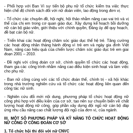
- Phối hợp với Ban Vì sự tiến bộ phụ nữ tổ chức kiểm tra việc thực
hiện chế độ chính sách đối với nữ đoàn viên, lao động trong đơn vị.
- Tổ chức các chuyên đề, hội nghị, hội thảo nhằm nâng cao vai trò và vị
thế của chị em trong cơ quan giáo dục. Xây dựng kế hoạch bồi dưỡng
nữ cán bộ giáo viên, giới thiệu với chính quyền, Đảng ủy để quy hoạch,
đề bạt cán bộ nữ.
- Triển khai các hoạt động chăm sóc giáo dục thế hệ trẻ. Tăng cường
các hoạt động nhân tháng hành động vì trẻ em và ngày gia đình Việt
Nam, nâng cao hiệu quả của chiến lược chăm sóc giáo dục trẻ em giai
đoạn 2001 – 2010.
- Đề nghị với công đoàn cơ sở, chính quyền tổ chức các hoạt động,
tham gia các công trình nhằm nâng cao điều kiện sinh hoạt và làm việc
cho phụ nữ.
- Ban nữ công cùng với các tổ chức đoàn thể, chính trị - xã hội khác
trong nhà trường nghiên cứu và tổ chức các hoạt động liên quan đến
công tác nữ sinh.
- Nghiên cứu đổi mới nội dung, phương pháp tổ chức hoạt động nữ
công phù hợp với điều kiện của cơ sở, tạo nên sự chuyển biến về chất
lượng hoạt động nữ công, góp phần xây dựng đội ngũ nữ cán bộ đáp
ứng nhu cầu nâng cao chất lượng đội ngũ của đơn vị, của ngành.
III. MỘT SỐ PHƯƠNG PHÁP VÀ KỸ NĂNG TỔ CHỨC HOẠT ĐỘNG
NỮ CÔNG Ở CÔNG ĐOÀN CƠ SỞ
1. Tổ chức hội thi đối với nữ CNVC