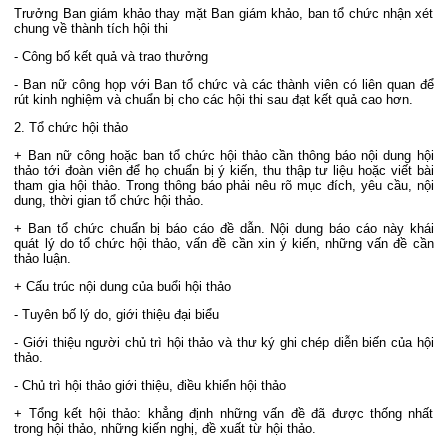
Trưởng Ban giám khảo thay mặt Ban giám khảo, ban tổ chức nhận xét
chung về thành tích hội thi
- Công bố kết quả và trao thưởng
- Ban nữ công họp với Ban tổ chức và các thành viên có liên quan để
rút kinh nghiệm và chuẩn bị cho các hội thi sau đạt kết quả cao hơn.
2. Tổ chức hội thảo
+ Ban nữ công hoặc ban tổ chức hội thảo cần thông báo nội dung hội
thảo tới đoàn viên để họ chuẩn bị ý kiến, thu thập tư liệu hoặc viết bài
tham gia hội thảo. Trong thông báo phải nêu rõ mục đích, yêu cầu, nội
dung, thời gian tổ chức hội thảo.
+ Ban tổ chức chuẩn bị báo cáo đề dẫn. Nội dung báo cáo này khái
quát lý do tổ chức hội thảo, vấn đề cần xin ý kiến, những vấn đề cần
thảo luận.
+ Cấu trúc nội dung của buổi hội thảo
- Tuyên bố lý do, giới thiệu đại biểu
- Giới thiệu người chủ trì hội thảo và thư ký ghi chép diễn biến của hội
thảo.
- Chủ trì hội thảo giới thiệu, điều khiển hội thảo
+ Tổng kết hội thảo: khẳng định những vấn đề đã được thống nhất
trong hội thảo, những kiến nghị, đề xuất từ hội thảo.