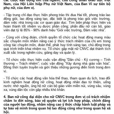
các cuộc vận động lớn của ngành, của Công đoàn Giáo dục Việt
Nam, của Hội Liên hiệp Phụ nữ Việt Nam, của Ban Vì sự tiến bộ
phụ nữ, của đơn vị.
- Tập trung chỉ đạo thực hiện phong trào thi đua Hai tốt, phong trào lao
động giỏi, lao động sáng tạo, đặc biệt là phong trào giỏi việc trường,
đảm việc nhà trong các cơ quan giáo dục. Tìm biện pháp thực hiện và
hoàn thành tốt nhiệm vụ được phân công; phấn đấu nữ cán bộ, giáo
viên đạt tỷ lệ 85% - 90% danh hiệu “Giỏi việc trường, Đảm việc nhà”.
- Cùng với công đoàn, chính quyền tổ chức các hoạt động mang màu
sắc chuyên môn nhằm nâng cao ý thức trách nhiệm của chị em trong
công tác chuyên môn, đoàn thể, phát huy tính sáng tạo, chủ động trong
quá trình triển khai nhiệm vụ. Tổ chức gặp mặt nữ CNVC đạt thành tích
xuất sắc trong nghiên cứu, giảng dạy và quản lý.
- Tổ chức việc thực hiện cuộc vận động “Dân chủ - Kỷ cương – Tình
thương – Trách nhiệm”; cuộc vận động “Xây dựng nhà giáo văn hóa”.
Đồng thời tuyên truyền và giới thiệu những gương điển hình trong đơn
vị.
- Tổ chức các hoạt động văn hóa thể thao, tham quan du lịch, trao đổi
kinh nghiệm hoạt động nữ công, hoạt động nhân đạo từ thiện, uống
nước nhớ nguồn, ủng hộ nữ cán bộ giáo viên miền núi, vùng sâu, vùng
xa, vùng dân tộc còn gặp nhiều khó khăn.
4. Ban nữ công đại diện cho nữ CNVC trong đơn vị có trách nhiệm
chăm lo đời sống, bảo vệ quyền và lợi ích hợp pháp, chính đáng
của người lao động, nhằm nâng cao ý thức chấp hành luật pháp và
tự bảo vệ mình trong quan hệ lao động cũng như trong quan hệ xã
hội.