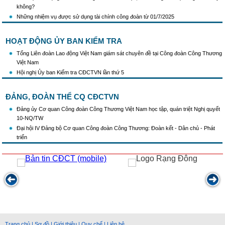
không?
Những nhiệm vụ được sử dụng tài chính công đoàn từ 01/7/2025
HOẠT ĐỘNG ỦY BAN KIỂM TRA
Tổng Liên đoàn Lao động Việt Nam giám sát chuyên đề tại Công đoàn Công Thương
Việt Nam
Hội nghị Ủy ban Kiểm tra CĐCTVN lần thứ 5
ĐẢNG, ĐOÀN THỂ CQ CĐCTVN
Đảng ủy Cơ quan Công đoàn Công Thương Việt Nam học tập, quán triệt Nghị quyết
10-NQ/TW
Đại hội IV Đảng bộ Cơ quan Công đoàn Công Thương: Đoàn kết - Dân chủ - Phát
triển
Trang chủ
|
Sơ đồ
|
Giới thiệu
|
Quy chế
|
Liên hệ