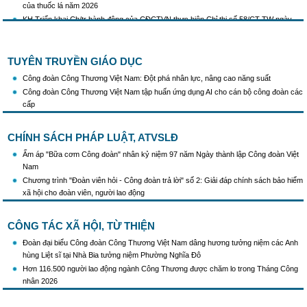
KH Triển khai Ch/tr hành động của CĐCTVN thực hiện Chỉ thị số 58/CT-TW ngày
10/01/2026 của Ban Bí thư TW Đảng về "Tăng cường sự lãnh đạo của Đảng đối với
công tác truyên truyền,giáo dục chính trị,tư tưởng,pháp luật cho công nhân trong
tình hình mới"
TUYÊN TRUYỀN GIÁO DỤC
Triển khai thực hiện Hướng dẫn số 28/HD-BTGDVTW về xác định, lựa chọn ngày
truyền thống, ngày thành lập, ngày tái lập sau sắp xếp tổ chức bộ máy của hệ thống
Công đoàn Công Thương Việt Nam: Đột phá nhân lực, nâng cao năng suất
chính trị
Công đoàn Công Thương Việt Nam tập huấn ứng dụng AI cho cán bộ công đoàn các
Triển khai truyền thông "Chiến dịch 500 ngày đêm đẩy mạnh thực hiện tìm kiếm, quy
cấp
tập và xác định danh tính hài cốt liệt sĩ"
Hướng dẫn tuyên truyền kỷ niệm 97 năm Ngày thành lập Công đoàn Việt Nam
CHÍNH SÁCH PHÁP LUẬT, ATVSLĐ
(28/7/1929 - 28/7/2026)
Khẩu hiệu tuyên truyền trong nhiệm kỳ Đại hội XIV của Đảng
Ấm áp "Bữa cơm Công đoàn" nhân kỷ niệm 97 năm Ngày thành lập Công đoàn Việt
Nam
Triển khai thực hiện Chỉ thị số 25/CT-TTg của Thủ tướng Chính phủ về tăng cường
công tác phòng, chống buôn lậu, vận chuyển, sản xuất, mua bán, tàng trữ, sử dụng
Chương trình "Đoàn viên hỏi - Công đoàn trả lời" số 2: Giải đáp chính sách bảo hiểm
trái phép thuốc lá trong tình hình mới
xã hội cho đoàn viên, người lao động
CÔNG TÁC XÃ HỘI, TỪ THIỆN
Đoàn đại biểu Công đoàn Công Thương Việt Nam dâng hương tưởng niệm các Anh
hùng Liệt sĩ tại Nhà Bia tưởng niệm Phường Nghĩa Đô
Hơn 116.500 người lao động ngành Công Thương được chăm lo trong Tháng Công
nhân 2026