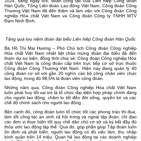
2024, sáng ngày 6/8, đoàn công tác của Liên hiệp Công đoàn
Hàn Quốc, Tổng Liên đoàn Lao động Việt Nam, Công đoàn Công
Thương Việt Nam đã đến thăm và làm việc với Công đoàn Công
nghiệp Hóa chất Việt Nam và Công đoàn Công ty TNHH MTV
Đạm Ninh Bình.
Tặng quà lưu niệm đoàn đại biểu Liên hiệp Công đoàn Hàn Quốc
Bà Hồ Thị Mai Hương – Phó Chủ tịch Công đoàn Công nghiệp
Hóa chất Việt Nam nhiệt liệt chào mừng đoàn đại biểu đã đến
tham dự sự kiện; đồng thời chia sẻ: Công đoàn Công nghiệp Hóa
chất Việt Nam là công đoàn cấp trên trực tiếp cơ sở trực thuộc
Công đoàn Công Thương Việt Nam. Hiện nay đang quản lý 40
công đoàn cơ sở với gần 20 nghìn cán bộ công nhân viên chức
lao động, trong đó 98,5% là đoàn viên công đoàn.
Những năm qua, Công đoàn Công nghiệp Hóa chất Việt Nam
luôn phát huy tốt vai trò là tổ chức đại diện hợp pháp chính đáng
cho người lao động, chăm lo tốt đến đời sống, quyền lợi và các
chế độ chính sách cho người lao động…
Bên cạnh đó, công đoàn luôn tổ chức tốt các phong trào thi đua,
làm tốt công tác an sinh xã hội trong và ngoài tập đoàn; chỉ đạo
các đơn vị thực hiện tốt quy chế dân chủ cơ sở và ký kết đầy đủ
thỏa ước lao động tập thể. Qua đó, góp phần giúp Tập đoàn luôn
ổn định và phát triển; người lao động có đủ việc làm, thu nhập
bình quân trên 14 triệu. Quan hệ lao động tại các doanh nghiệp