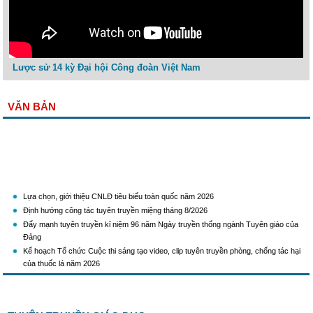
Lược sử 14 kỳ Đại hội Công đoàn Việt Nam
VĂN BẢN
Lựa chọn, giới thiệu CNLĐ tiêu biểu toàn quốc năm 2026
Định hướng công tác tuyên truyền miệng tháng 8/2026
Đẩy mạnh tuyên truyền kỉ niệm 96 năm Ngày truyền thống ngành Tuyên giáo của
Đảng
Kế hoạch Tổ chức Cuộc thi sáng tạo video, clip tuyên truyền phòng, chống tác hại
của thuốc lá năm 2026
KH Triển khai Ch/tr hành động của CĐCTVN thực hiện Chỉ thị số 58/CT-TW ngày
10/01/2026 của Ban Bí thư TW Đảng về "Tăng cường sự lãnh đạo của Đảng đối với
công tác truyên truyền,giáo dục chính trị,tư tưởng,pháp luật cho công nhân trong
tình hình mới"