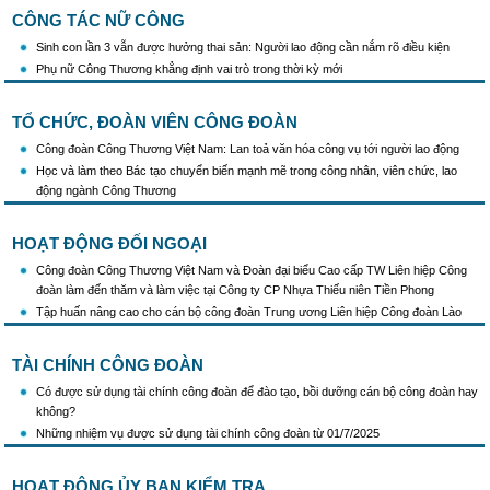
CÔNG TÁC NỮ CÔNG
Sinh con lần 3 vẫn được hưởng thai sản: Người lao động cần nắm rõ điều kiện
Phụ nữ Công Thương khẳng định vai trò trong thời kỳ mới
TỔ CHỨC, ĐOÀN VIÊN CÔNG ĐOÀN
Công đoàn Công Thương Việt Nam: Lan toả văn hóa công vụ tới người lao động
Học và làm theo Bác tạo chuyển biến mạnh mẽ trong công nhân, viên chức, lao
động ngành Công Thương
HOẠT ĐỘNG ĐỐI NGOẠI
Công đoàn Công Thương Việt Nam và Đoàn đại biểu Cao cấp TW Liên hiệp Công
đoàn làm đến thăm và làm việc tại Công ty CP Nhựa Thiếu niên Tiền Phong
Tập huấn nâng cao cho cán bộ công đoàn Trung ương Liên hiệp Công đoàn Lào
TÀI CHÍNH CÔNG ĐOÀN
Có được sử dụng tài chính công đoàn để đào tạo, bồi dưỡng cán bộ công đoàn hay
không?
Những nhiệm vụ được sử dụng tài chính công đoàn từ 01/7/2025
HOẠT ĐỘNG ỦY BAN KIỂM TRA