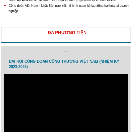
Công đoàn Việt Nam - Nhật Bản trao đổi mô hình quan hệ lao động hài hòa tại doanh
nghiệp
ĐA PHƯƠNG TIỆN
 lao
ĐẠI HỘI CÔNG ĐOÀN CÔNG THƯƠNG VIỆT NAM (NHIỆM KỲ
Toạ 
2023-2028)
Thươ