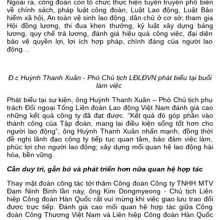
Ngoài ra, công đoàn còn tổ chức thực hiện tuyên truyền phổ biến
về chính sách, pháp luật công đoàn, Luật Lao động, Luật Bảo
hiểm xã hội, An toàn vệ sinh lao động, dân chủ ở cơ sở; tham gia
Hội đồng lương, thi đua khen thưởng, kỷ luật xây dựng bảng
lương, quy chế trả lương, đánh giá hiệu quả công việc, đại diện
bảo vệ quyền lợi, lợi ích hợp pháp, chính đáng của người lao
động…
Đ.c Huỳnh Thanh Xuân - Phó Chủ tịch LĐLĐVN phát biểu tại buổi
làm việc
Phát biểu tại sự kiện, ông Huỳnh Thanh Xuân – Phó Chủ tịch phụ
trách Đối ngoại Tổng Liên đoàn Lao động Việt Nam đánh giá cao
những kết quả công ty đã đạt được. “Kết quả đó góp phần vào
thành công của Tập đoàn, mang lại điều kiện sống tốt hơn cho
người lao động”, ông Huỳnh Thanh Xuân nhấn mạnh; đồng thời
đề nghị lãnh đạo công ty tiếp tục quan tâm, bảo đảm việc làm,
phúc lợi cho người lao động; xây dựng mối quan hệ lao động hài
hòa, bền vững.
Cần duy trì, gắn bó và phát triển hơn nữa quan hệ hợp tác
Thay mặt đoàn công tác tới thăm Công đoàn Công ty TNHH MTV
Đạm Ninh Bình lần này, ông Kim Dongmyeong - Chủ tịch Liên
hiệp Công đoàn Hàn Quốc rất vui mừng khi việc giao lưu trao đổi
được trực tiếp. Đánh giá cao mối quan hệ hợp tác giữa Công
đoàn Công Thương Việt Nam và Liên hiệp Công đoàn Hàn Quốc