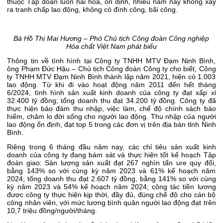
thuộc Tập đoàn luôn hài hòa, ổn định, nhiều năm nay không xảy
ra tranh chấp lao động, không có đình công, bãi công.
Bà Hồ Thị Mai Hương – Phó Chủ tịch Công đoàn Công nghiệp
Hóa chất Việt Nam phát biểu
Thông tin về tình hình tại Công ty TNHH MTV Đạm Ninh Bình,
ông Phạm Đức Hậu – Chủ tịch Công đoàn Công ty cho biết, Công
ty TNHH MTV Đạm Ninh Bình thành lập năm 2021, hiện có 1.003
lao động. Từ khi đi vào hoạt động năm 2011 đến hết tháng
6/2024, tình hình sản xuất kinh doanh của công ty đạt xấp xỉ
32.400 tỷ đồng; tổng doanh thu đạt 34.200 tỷ đồng. Công ty đã
thực hiện bảo đảm thu nhập, việc làm, chế độ chính sách bảo
hiểm, chăm lo đời sống cho người lao động. Thu nhập của người
lao động ổn định, đạt top 5 trong các đơn vị trên địa bàn tỉnh Ninh
Bình.
Riêng trong 6 tháng đầu năm nay, các chỉ tiêu sản xuất kinh
doanh của công ty đang bám sát và thực hiện tốt kế hoạch Tập
đoàn giao: Sản lượng sản xuất đạt 267 nghìn tấn ure quy đổi,
bằng 143% so với cùng kỳ năm 2023 và 61% kế hoạch năm
2024; tổng doanh thu đạt 2.607 tỷ đồng, bằng 141% so với cùng
kỳ năm 2023 và 54% kế hoạch năm 2024; công tác tiền lương
được công ty thực hiện kịp thời, đầy đủ, đúng chế độ cho cán bộ
công nhân viên, với mức lương bình quân người lao động đạt trên
10,7 triệu đồng/người/tháng.