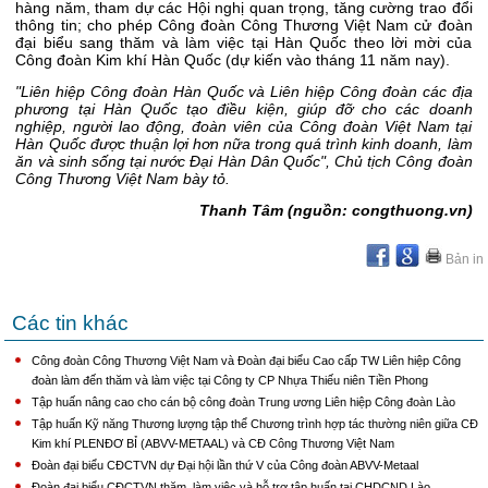
hàng năm, tham dự các Hội nghị quan trọng, tăng cường trao đổi
thông tin; cho phép Công đoàn Công Thương Việt Nam cử đoàn
đại biểu sang thăm và làm việc tại Hàn Quốc theo lời mời của
Công đoàn Kim khí Hàn Quốc (dự kiến vào tháng 11 năm nay).
"Liên hiệp Công đoàn Hàn Quốc và Liên hiệp Công đoàn các địa
phương tại Hàn Quốc tạo điều kiện, giúp đỡ cho các doanh
nghiệp, người lao động, đoàn viên của Công đoàn Việt Nam tại
Hàn Quốc được thuận lợi hơn nữa trong quá trình kinh doanh, làm
ăn và sinh sống tại nước Đại Hàn Dân Quốc", Chủ tịch Công đoàn
Công Thương Việt Nam bày tỏ.
Thanh Tâm (nguồn: congthuong.vn)
Bản in
Các tin khác
Công đoàn Công Thương Việt Nam và Đoàn đại biểu Cao cấp TW Liên hiệp Công
đoàn làm đến thăm và làm việc tại Công ty CP Nhựa Thiếu niên Tiền Phong
Tập huấn nâng cao cho cán bộ công đoàn Trung ương Liên hiệp Công đoàn Lào
Tập huấn Kỹ năng Thương lượng tập thể Chương trình hợp tác thường niên giữa CĐ
Kim khí PLENĐƠ BỈ (ABVV-METAAL) và CĐ Công Thương Việt Nam
Đoàn đại biểu CĐCTVN dự Đại hội lần thứ V của Công đoàn ABVV-Metaal
Đoàn đại biểu CĐCTVN thăm, làm việc và hỗ trợ tập huấn tại CHDCND Lào