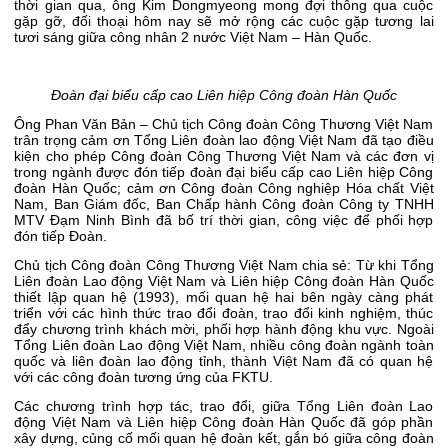
thời gian qua, ông Kim Dongmyeong mong đợi thông qua cuộc
gặp gỡ, đối thoại hôm nay sẽ mở rộng các cuộc gặp tương lai
tươi sáng giữa công nhân 2 nước Việt Nam – Hàn Quốc.
Đoàn đại biểu cấp cao Liên hiệp Công đoàn Hàn Quốc
Ông Phan Văn Bản – Chủ tịch Công đoàn Công Thương Việt Nam
trân trọng cảm ơn Tổng Liên đoàn lao động Việt Nam đã tạo điều
kiện cho phép Công đoàn Công Thương Việt Nam và các đơn vị
trong ngành được đón tiếp đoàn đại biểu cấp cao Liên hiệp Công
đoàn Hàn Quốc; cảm ơn Công đoàn Công nghiệp Hóa chất Việt
Nam, Ban Giám đốc, Ban Chấp hành Công đoàn Công ty TNHH
MTV Đạm Ninh Bình đã bố trí thời gian, công việc để phối hợp
đón tiếp Đoàn.
Chủ tịch Công đoàn Công Thương Việt Nam chia sẻ: Từ khi Tổng
Liên đoàn Lao động Việt Nam và Liên hiệp Công đoàn Hàn Quốc
thiết lập quan hệ (1993), mối quan hệ hai bên ngày càng phát
triển với các hình thức trao đổi đoàn, trao đổi kinh nghiệm, thúc
đẩy chương trình khách mời, phối hợp hành động khu vực. Ngoài
Tổng Liên đoàn Lao động Việt Nam, nhiều công đoàn ngành toàn
quốc và liên đoàn lao động tỉnh, thành Việt Nam đã có quan hệ
với các công đoàn tương ứng của FKTU.
Các chương trình hợp tác, trao đổi, giữa Tổng Liên đoàn Lao
động Việt Nam và Liên hiệp Công đoàn Hàn Quốc đã góp phần
xây dựng, củng cố mối quan hệ đoàn kết, gắn bó giữa công đoàn