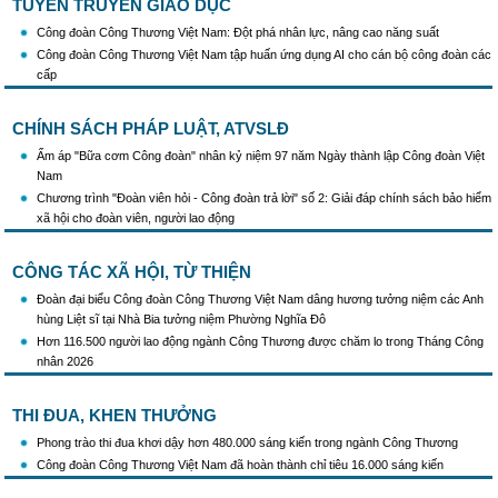
TUYÊN TRUYỀN GIÁO DỤC
Triển khai thực hiện Hướng dẫn số 28/HD-BTGDVTW về xác định, lựa chọn ngày
Công đoàn Công Thương Việt Nam: Đột phá nhân lực, nâng cao năng suất
truyền thống, ngày thành lập, ngày tái lập sau sắp xếp tổ chức bộ máy của hệ thống
Công đoàn Công Thương Việt Nam tập huấn ứng dụng AI cho cán bộ công đoàn các
chính trị
cấp
Triển khai truyền thông "Chiến dịch 500 ngày đêm đẩy mạnh thực hiện tìm kiếm, quy
tập và xác định danh tính hài cốt liệt sĩ"
Hướng dẫn tuyên truyền kỷ niệm 97 năm Ngày thành lập Công đoàn Việt Nam
CHÍNH SÁCH PHÁP LUẬT, ATVSLĐ
(28/7/1929 - 28/7/2026)
Ấm áp "Bữa cơm Công đoàn" nhân kỷ niệm 97 năm Ngày thành lập Công đoàn Việt
Khẩu hiệu tuyên truyền trong nhiệm kỳ Đại hội XIV của Đảng
Nam
Triển khai thực hiện Chỉ thị số 25/CT-TTg của Thủ tướng Chính phủ về tăng cường
Chương trình "Đoàn viên hỏi - Công đoàn trả lời" số 2: Giải đáp chính sách bảo hiểm
công tác phòng, chống buôn lậu, vận chuyển, sản xuất, mua bán, tàng trữ, sử dụng
xã hội cho đoàn viên, người lao động
trái phép thuốc lá trong tình hình mới
CÔNG TÁC XÃ HỘI, TỪ THIỆN
Đoàn đại biểu Công đoàn Công Thương Việt Nam dâng hương tưởng niệm các Anh
hùng Liệt sĩ tại Nhà Bia tưởng niệm Phường Nghĩa Đô
Hơn 116.500 người lao động ngành Công Thương được chăm lo trong Tháng Công
nhân 2026
THI ĐUA, KHEN THƯỞNG
Phong trào thi đua khơi dậy hơn 480.000 sáng kiến trong ngành Công Thương
Công đoàn Công Thương Việt Nam đã hoàn thành chỉ tiêu 16.000 sáng kiến