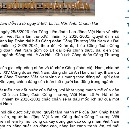
Nam diễn ra từ ngày 3-5/6, tại Hà Nội. Ảnh: Chánh Hải
ngày 25/5/2026 của Tổng Liên đoàn Lao động Việt Nam về việc
oàn Việt Nam lần thứ XIV, nhiệm kỳ 2026-2031, Quyết định số
hành lập Đoàn đại biểu Công đoàn Công Thương Việt Nam dự Đại
 nhiệm kỳ 2026-2031, theo đó, Đoàn đại biểu Công đoàn Công
 đoàn Việt Nam gồm có 14 đại biểu chính thức, đại diện cho
n ngành. Đồng chí Lê An Hải - Chủ tịch Công đoàn Công Thương
ng của giai cấp công nhân và tổ chức Công đoàn Việt Nam, chia sẻ
i XIV Công đoàn Việt Nam, đồng chí Lê An Hải cho hay, tham dự
àn Công Thương Việt Nam vinh dự mang theo tiếng nói, gửi gắm
yện vọng chính đáng của toàn thể người lao động trong ngành.
hát triển cho đất nước của Đảng, với khát vọng mạnh mẽ của dân
 bộ, Chủ tịch Công đoàn Công Thương Việt Nam Lê An Hải nhấn
 nhiệm kỳ 2026-2031 chắc chắn sẽ là dấu mốc lịch sử của một
ệt Nam.
ại hội đã được xây dựng; quyết tâm mạnh mẽ của Ban Chấp hành
 viên, người lao động Việt Nam, Công đoàn Công Thương Việt
riển nhiệm kỳ mới trong cả xây dựng giai cấp công nhân Việt Nam
 Nam có năng suất lao động cao, năng lực cạnh tranh lớn, có mối