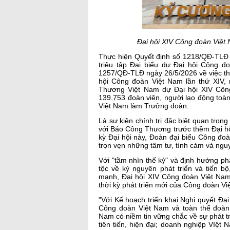
Đại hội XIV Công đoàn Việt 
Thực hiện Quyết định số 1218/QĐ-TLĐ 
triệu tập Đại biểu dự Đại hội Công đ
1257/QĐ-TLĐ ngày 26/5/2026 về việc t
hội Công đoàn Việt Nam lần thứ XIV,
Thương Việt Nam dự Đại hội XIV Công
139.753 đoàn viên, người lao động toà
Việt Nam làm Trưởng đoàn.
Là sự kiện chính trị đặc biệt quan trọ
với Báo Công Thương trước thềm Đại hộ
kỳ Đại hội này, Đoàn đại biểu Công đo
trọn vẹn những tâm tư, tình cảm và ngu
Với "tầm nhìn thế kỷ" và định hướng p
tộc về kỷ nguyên phát triển và tiến
mạnh, Đại hội XIV Công đoàn Việt Nam
thời kỳ phát triển mới của Công đoàn Vi
"Với Kế hoạch triển khai Nghị quyết Đ
Công đoàn Việt Nam và toàn thể đoàn
Nam có niềm tin vững chắc về sự phát t
tiên tiến, hiện đại; doanh nghiệp VIệt