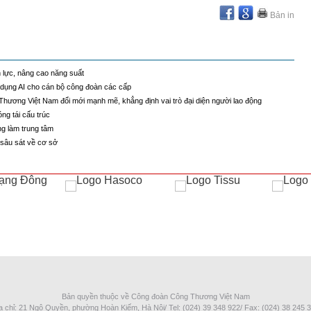
Bản in
lực, nâng cao năng suất
dụng AI cho cán bộ công đoàn các cấp
hương Việt Nam đổi mới mạnh mẽ, khẳng định vai trò đại diện người lao động
ng tái cấu trúc
ng làm trung tâm
sâu sát về cơ sở
Bản quyền thuộc về Công đoàn Công Thương Việt Nam
a chỉ: 21 Ngô Quyền, phường Hoàn Kiếm, Hà Nội/ Tel: (024) 39 348 922/ Fax: (024) 38 245 