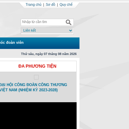
Trang chủ
|
Sơ đồ
|
Quy chế
óc đoàn viên
Thứ sáu, ngày 07 tháng 08 năm 2026
ĐA PHƯƠNG TIỆN
ĐẠI HỘI CÔNG ĐOÀN CÔNG THƯƠNG
Toạ đàm Kỷ niệm 15 ngày Thàn
VIỆT NAM (NHIỆM KỲ 2023-2028)
Công đoàn Công Thương Việt
(01/11/2007-01/11/2022)