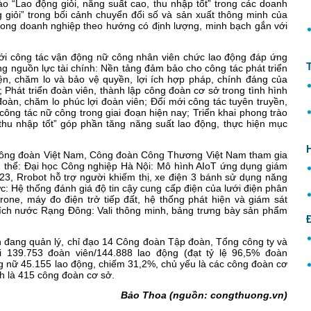
ào “Lao động giỏi, năng suất cao, thu nhập tốt” trong các doanh
 giỏi” trong bối cảnh chuyển đổi số và sản xuất thông minh của
rong doanh nghiệp theo hướng có định lượng, minh bạch gắn với
mới công tác vận động nữ công nhân viên chức lao động đáp ứng
ng nguồn lực tài chính: Nền tảng đảm bảo cho công tác phát triển
n, chăm lo và bảo vệ quyền, lợi ích hợp pháp, chính đáng của
 Phát triển đoàn viên, thành lập công đoàn cơ sở trong tình hình
đoàn, chăm lo phúc lợi đoàn viên; Đổi mới công tác tuyên truyền,
công tác nữ công trong giai đoạn hiện nay; Triển khai phong trào
 thu nhập tốt” góp phần tăng năng suất lao động, thực hiện mục
 Công đoàn Việt Nam, Công đoàn Công Thương Việt Nam tham gia
cụ thể: Đại học Công nghiệp Hà Nội: Mô hình AIoT ứng dụng giám
2023, Rrobot hỗ trợ người khiếm thị, xe điện 3 bánh sử dụng năng
c: Hệ thống đánh giá độ tin cậy cung cấp điện của lưới điện phân
rone, máy đo điện trở tiếp đất, hệ thống phát hiện và giám sát
ch nước Rạng Đông: Vali thông minh, bảng trưng bày sản phẩm
đang quản lý, chỉ đạo 14 Công đoàn Tập đoàn, Tổng công ty và
139.753 đoàn viên/144.888 lao động (đạt tỷ lệ 96,5% đoàn
động nữ 45.155 lao động, chiếm 31,2%, chủ yếu là các công đoàn cơ
nh là 415 công đoàn cơ sở.
Bảo Thoa (nguồn: congthuong.vn)