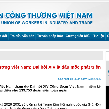
o đổi
Tra cứu văn bản
Tư vấn pháp luật
Gương tiêu biểu
Tư liệu
G
ng Việt Nam: Đại hội XIV là dấu mốc phát triển
Lễ phát động Tháng Công nhân và Tháng
An toàn vệ sinh lao động năm 2022
Cập nhật lúc 06:34 ngày 02/06/2026
iệt Nam tham dự Đại hội XIV Công đoàn Việt Nam nhiệm kỳ
đại diện cho 139.753 đoàn viên toàn ngành.
ỳ 2026-2031 sẽ diễn ra tại Trung tâm Hội nghị quốc gia (Hà Nội)
ện gần 10 triệu đoàn viên công đoàn cả nước.