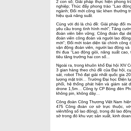
2 con số; Giải pháp thực hiện phong tr
nghiệp; Thúc đẩy phong trào “Lao động
ngành; Đổi mới công tác khen thưởng t
hiệu quả năng suất.
Cùng với đó là chủ đề: Giải pháp đổi 
yêu cầu trong tình hình mới"; Tăng cườ
đoàn viên bền vững; Công đoàn đại diệ
đoàn viên công đoàn và người lao động;
mới”; Đổi mới toàn diện tài chính công 
vận động đoàn viên, người lao động và 
thi đua “Lao động giỏi, năng suất cao,
tiêu tăng trưởng hai con số...
Ngoài ra, trong khuôn khổ Đại hội XIV
3 gian hàng theo chủ đề của Đại hội, 
sát, robot Thỏ đạt giải nhất quốc gia 
lượng mặt trời… Trường Đại học Điện lự
phối, hệ thống phát hiện và giám sát d
drone 1,5m… Công ty CP Bóng đèn Phí
không pin, không dây…
Công đoàn Công Thương Việt Nam hiện 
475 Công đoàn cơ sở trực thuộc, với 
viên/tổng số lao động), trong đó lao 
sở trong đó khu vực sản xuất, kinh doa