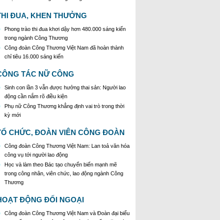
Triển khai thực hiện Chỉ thị số 25/CT-TTg của Thủ
tướng Chính phủ về tăng cường công tác phòng,
THI ĐUA, KHEN THƯỞNG
chống buôn lậu, vận chuyển, sản xuất, mua bán,
tàng trữ, sử dụng trái phép thuốc lá trong tình hình
Phong trào thi đua khơi dậy hơn 480.000 sáng kiến
mới
trong ngành Công Thương
Công đoàn Công Thương Việt Nam đã hoàn thành
chỉ tiêu 16.000 sáng kiến
CÔNG TÁC NỮ CÔNG
Sinh con lần 3 vẫn được hưởng thai sản: Người lao
động cần nắm rõ điều kiện
Phụ nữ Công Thương khẳng định vai trò trong thời
kỳ mới
TỔ CHỨC, ĐOÀN VIÊN CÔNG ĐOÀN
Công đoàn Công Thương Việt Nam: Lan toả văn hóa
công vụ tới người lao động
Học và làm theo Bác tạo chuyển biến mạnh mẽ
trong công nhân, viên chức, lao động ngành Công
Thương
HOẠT ĐỘNG ĐỐI NGOẠI
Công đoàn Công Thương Việt Nam và Đoàn đại biểu