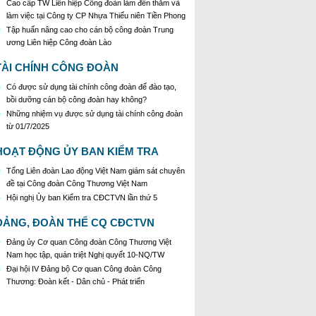
Cao cấp TW Liên hiệp Công đoàn làm đến thăm và
làm việc tại Công ty CP Nhựa Thiếu niên Tiền Phong
Tập huấn nâng cao cho cán bộ công đoàn Trung
ương Liên hiệp Công đoàn Lào
TÀI CHÍNH CÔNG ĐOÀN
Có được sử dụng tài chính công đoàn để đào tạo,
bồi dưỡng cán bộ công đoàn hay không?
Những nhiệm vụ được sử dụng tài chính công đoàn
từ 01/7/2025
HOẠT ĐỘNG ỦY BAN KIỂM TRA
Tổng Liên đoàn Lao động Việt Nam giám sát chuyên
đề tại Công đoàn Công Thương Việt Nam
Hội nghị Ủy ban Kiểm tra CĐCTVN lần thứ 5
ĐẢNG, ĐOÀN THỂ CQ CĐCTVN
Đảng ủy Cơ quan Công đoàn Công Thương Việt
Nam học tập, quán triệt Nghị quyết 10-NQ/TW
Đại hội IV Đảng bộ Cơ quan Công đoàn Công
Thương: Đoàn kết - Dân chủ - Phát triển