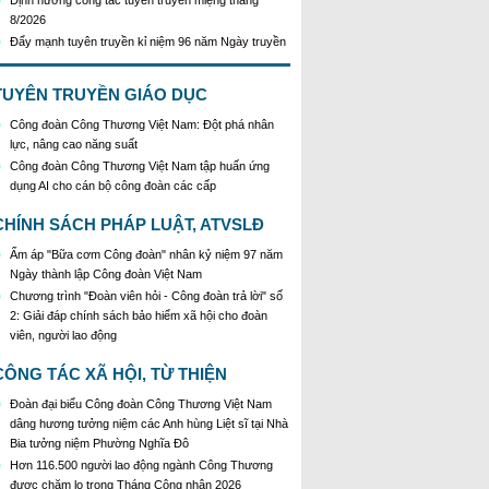
8/2026
Đẩy mạnh tuyên truyền kỉ niệm 96 năm Ngày truyền
thống ngành Tuyên giáo của Đảng
Kế hoạch Tổ chức Cuộc thi sáng tạo video, clip
tuyên truyền phòng, chống tác hại của thuốc lá năm
TUYÊN TRUYỀN GIÁO DỤC
2026
Công đoàn Công Thương Việt Nam: Đột phá nhân
KH Triển khai Ch/tr hành động của CĐCTVN thực
lực, nâng cao năng suất
hiện Chỉ thị số 58/CT-TW ngày 10/01/2026 của Ban
Công đoàn Công Thương Việt Nam tập huấn ứng
Bí thư TW Đảng về "Tăng cường sự lãnh đạo của
dụng AI cho cán bộ công đoàn các cấp
Đảng đối với công tác truyên truyền,giáo dục chính
trị,tư tưởng,pháp luật cho công nhân trong tình hình
CHÍNH SÁCH PHÁP LUẬT, ATVSLĐ
mới"
Triển khai thực hiện Hướng dẫn số 28/HD-
Ấm áp "Bữa cơm Công đoàn" nhân kỷ niệm 97 năm
BTGDVTW về xác định, lựa chọn ngày truyền thống,
Ngày thành lập Công đoàn Việt Nam
ngày thành lập, ngày tái lập sau sắp xếp tổ chức bộ
Chương trình "Đoàn viên hỏi - Công đoàn trả lời" số
máy của hệ thống chính trị
2: Giải đáp chính sách bảo hiểm xã hội cho đoàn
Triển khai truyền thông "Chiến dịch 500 ngày đêm
viên, người lao động
đẩy mạnh thực hiện tìm kiếm, quy tập và xác định
danh tính hài cốt liệt sĩ"
CÔNG TÁC XÃ HỘI, TỪ THIỆN
Hướng dẫn tuyên truyền kỷ niệm 97 năm Ngày
Đoàn đại biểu Công đoàn Công Thương Việt Nam
thành lập Công đoàn Việt Nam (28/7/1929 -
dâng hương tưởng niệm các Anh hùng Liệt sĩ tại Nhà
28/7/2026)
Bia tưởng niệm Phường Nghĩa Đô
Khẩu hiệu tuyên truyền trong nhiệm kỳ Đại hội XIV
Hơn 116.500 người lao động ngành Công Thương
của Đảng
được chăm lo trong Tháng Công nhân 2026