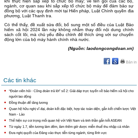
khi thực hiện sắp xếp tổ chức bộ máy; về tên gọi của các bộ,
ngành, cơ quan sau khi sắp xếp tổ chức bộ máy để đảm bảo sự
đồng bộ với các quy định mới tại Hiến pháp, Luật Chính quyền địa
phương, Luật Thanh tra.
Có thể thấy, đề xuất sửa đổi, bổ sung một số điều của Luật Bảo
hiểm xã hội 2024 lần này không nhằm thay đổi nội dung chính
sách cốt lõi, mà chủ yếu điều chỉnh để thích ứng với sự chuyển
động lớn của bộ máy hành chính nhà nước.
(Nguồn: laodongcongdoan.vn)
Bản in
Các tin khác
“Đoàn viên hỏi - Công đoàn trả lời” số 2: Giải đáp trực tuyến về bảo hiểm xã hội cho
người lao động
Đồng thuận để tăng lương
Quan hệ hữu nghị vĩ đại, đoàn kết đặc biệt, hợp tác toàn diện, gắn kết chiến lược Việt
Nam - Lào
Thể hiện sự coi trọng mối quan hệ với Việt Nam và tinh thần gắn kết ASEAN
Từ ngày 1.7, tiền lương làm đêm, làm thêm giờ được miễn thuế thu nhập cá nhân
Đưa nghị quyết của Đảng vào thực tiễn từng ngành, từng lĩnh vực