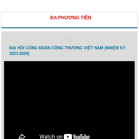
ĐA PHƯƠNG TIỆN
 lao
ĐẠI HỘI CÔNG ĐOÀN CÔNG THƯƠNG VIỆT NAM (NHIỆM KỲ
Toạ 
2023-2028)
Thươ