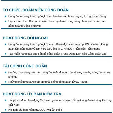
TỔ CHỨC, ĐOÀN VIÊN CÔNG ĐOÀN
Công đoàn Công Thương Việt Nam: Lan toả văn hóa công vụ tới người lao động
Học và làm theo Bác tạo chuyển biến mạnh mẽ trong công nhân, viên chức, lao
động ngành Công Thương
HOẠT ĐỘNG ĐỐI NGOẠI
Công đoàn Công Thương Việt Nam và Đoàn đại biểu Cao cấp TW Liên hiệp Công
đoàn làm đến thăm và làm việc tại Công ty CP Nhựa Thiếu niên Tiền Phong
Tập huấn nâng cao cho cán bộ công đoàn Trung ương Liên hiệp Công đoàn Lào
TÀI CHÍNH CÔNG ĐOÀN
Có được sử dụng tài chính công đoàn để đào tạo, bồi dưỡng cán bộ công đoàn hay
không?
Những nhiệm vụ được sử dụng tài chính công đoàn từ 01/7/2025
HOẠT ĐỘNG ỦY BAN KIỂM TRA
Tổng Liên đoàn Lao động Việt Nam giám sát chuyên đề tại Công đoàn Công Thương
Việt Nam
Hội nghị Ủy ban Kiểm tra CĐCTVN lần thứ 5