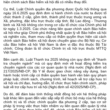
hiện chính sách Bảo hiểm xã hội đã có nhiều thay đổi.
Cụ thể, Luật Chính quyền địa phương được Quốc hội thông qua
ngày 16.6.2025 quy định đơn vị hành chính của nước ta được tổ
chức thành 2 cấp, gồm tỉnh, thành phố trực thuộc trung ương và
Xã, phường, đặc khu trực thuộc cấp tỉnh; Bộ Lao động - Thương
binh và Xã hội không còn trong cơ cấu tổ chức của Chính phủ kể
từ ngày 1.3.2025. Các chức năng liên quan chính sách Bảo hiểm
xã hội như giúp Chính phủ thống nhất quản lý về Bảo hiểm xã hội
và nghiên cứu, tham mưu cấp có thẩm quyền thực hiện cải cách
chính sách Bảo hiểm xã hội được chuyển giao cho Bộ Nội vụ; Cơ
cấu Bảo hiểm xã hội Việt Nam là đơn vị đặc thù thuộc Bộ Tài
chính; Công đoàn là tổ chức Chính trị xã hội trực thuộc MTTQ
Việt Nam.
Bên cạnh đó, Luật Thanh tra 2025 không còn quy định về "thanh
tra chuyên ngành" mà có quy định mới về hoạt động kiểm tra
chuyên ngành của các cơ quan quản lý nhà nước (Nghị định số
217/2025/NĐ-CP; Bộ Y tế được giao chức năng xây dựng, ban
hành hoặc trình cấp có thẩm quyền ban hành văn bản quy phạm
pháp luật, chính sách, chương trình, kế hoạch về trợ cấp hưu trí
xã hội và chỉ đạo, hướng dẫn, tổ chức thực hiện chính sách, pháp
luật về trợ cấp hưu trí xã hội (Nghị định số 42/2025/NĐ-CP)...
Do đó, để đảm bảo tính thống nhất đồng bộ với hệ thống pháp
luật khác liên quan đến việc sắp xếp tổ chức bộ máy của hệ thống
chính trị và tổ chức chính quyền địa phương 2 cấp, tạo cơ sở
pháp lý trong việc thực hiện nhiệm vụ liên quan đến quản lý nhà
nước, tổ chức thực hiện chế độ, chính sách Bảo hiểm xã hội thì