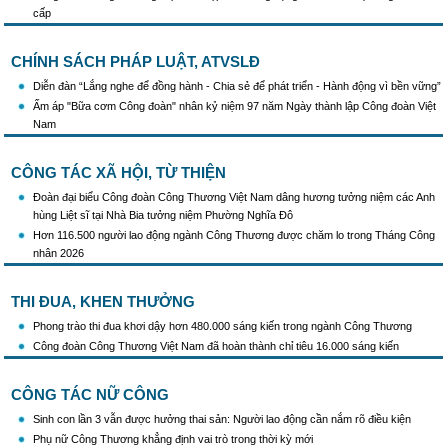
chính trị
cấp
Triển khai truyền thông "Chiến dịch 500 ngày đêm đẩy mạnh thực hiện tìm kiếm, quy
tập và xác định danh tính hài cốt liệt sĩ"
CHÍNH SÁCH PHÁP LUẬT, ATVSLĐ
Hướng dẫn tuyên truyền kỷ niệm 97 năm Ngày thành lập Công đoàn Việt Nam
(28/7/1929 - 28/7/2026)
Diễn đàn “Lắng nghe để đồng hành - Chia sẻ để phát triển - Hành động vì bền vững”
Khẩu hiệu tuyên truyền trong nhiệm kỳ Đại hội XIV của Đảng
Ấm áp "Bữa cơm Công đoàn" nhân kỷ niệm 97 năm Ngày thành lập Công đoàn Việt
Triển khai thực hiện Chỉ thị số 25/CT-TTg của Thủ tướng Chính phủ về tăng cường
Nam
công tác phòng, chống buôn lậu, vận chuyển, sản xuất, mua bán, tàng trữ, sử dụng
trái phép thuốc lá trong tình hình mới
CÔNG TÁC XÃ HỘI, TỪ THIỆN
Đoàn đại biểu Công đoàn Công Thương Việt Nam dâng hương tưởng niệm các Anh
hùng Liệt sĩ tại Nhà Bia tưởng niệm Phường Nghĩa Đô
Hơn 116.500 người lao động ngành Công Thương được chăm lo trong Tháng Công
nhân 2026
THI ĐUA, KHEN THƯỞNG
Phong trào thi đua khơi dậy hơn 480.000 sáng kiến trong ngành Công Thương
Công đoàn Công Thương Việt Nam đã hoàn thành chỉ tiêu 16.000 sáng kiến
CÔNG TÁC NỮ CÔNG
Sinh con lần 3 vẫn được hưởng thai sản: Người lao động cần nắm rõ điều kiện
Phụ nữ Công Thương khẳng định vai trò trong thời kỳ mới