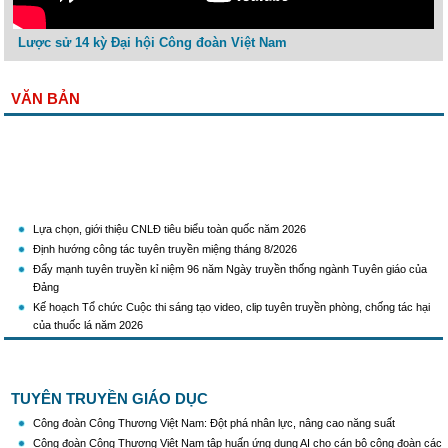
Lược sử 14 kỳ Đại hội Công đoàn Việt Nam
VĂN BẢN
Lựa chọn, giới thiệu CNLĐ tiêu biểu toàn quốc năm 2026
Định hướng công tác tuyên truyền miệng tháng 8/2026
Đẩy mạnh tuyên truyền kỉ niệm 96 năm Ngày truyền thống ngành Tuyên giáo của
Đảng
Kế hoạch Tổ chức Cuộc thi sáng tạo video, clip tuyên truyền phòng, chống tác hại
của thuốc lá năm 2026
KH Triển khai Ch/tr hành động của CĐCTVN thực hiện Chỉ thị số 58/CT-TW ngày
10/01/2026 của Ban Bí thư TW Đảng về "Tăng cường sự lãnh đạo của Đảng đối với
công tác truyên truyền,giáo dục chính trị,tư tưởng,pháp luật cho công nhân trong
tình hình mới"
TUYÊN TRUYỀN GIÁO DỤC
Triển khai thực hiện Hướng dẫn số 28/HD-BTGDVTW về xác định, lựa chọn ngày
Công đoàn Công Thương Việt Nam: Đột phá nhân lực, nâng cao năng suất
truyền thống, ngày thành lập, ngày tái lập sau sắp xếp tổ chức bộ máy của hệ thống
Công đoàn Công Thương Việt Nam tập huấn ứng dụng AI cho cán bộ công đoàn các