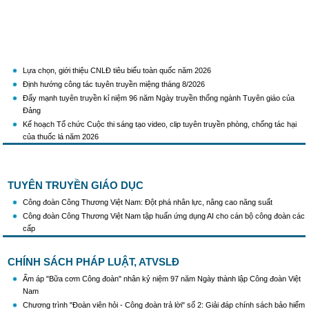
Lựa chọn, giới thiệu CNLĐ tiêu biểu toàn quốc năm 2026
Định hướng công tác tuyên truyền miệng tháng 8/2026
Đẩy mạnh tuyên truyền kỉ niệm 96 năm Ngày truyền thống ngành Tuyên giáo của
Đảng
Kế hoạch Tổ chức Cuộc thi sáng tạo video, clip tuyên truyền phòng, chống tác hại
của thuốc lá năm 2026
KH Triển khai Ch/tr hành động của CĐCTVN thực hiện Chỉ thị số 58/CT-TW ngày
10/01/2026 của Ban Bí thư TW Đảng về "Tăng cường sự lãnh đạo của Đảng đối với
công tác truyên truyền,giáo dục chính trị,tư tưởng,pháp luật cho công nhân trong
tình hình mới"
TUYÊN TRUYỀN GIÁO DỤC
Triển khai thực hiện Hướng dẫn số 28/HD-BTGDVTW về xác định, lựa chọn ngày
Công đoàn Công Thương Việt Nam: Đột phá nhân lực, nâng cao năng suất
truyền thống, ngày thành lập, ngày tái lập sau sắp xếp tổ chức bộ máy của hệ thống
Công đoàn Công Thương Việt Nam tập huấn ứng dụng AI cho cán bộ công đoàn các
chính trị
cấp
Triển khai truyền thông "Chiến dịch 500 ngày đêm đẩy mạnh thực hiện tìm kiếm, quy
tập và xác định danh tính hài cốt liệt sĩ"
CHÍNH SÁCH PHÁP LUẬT, ATVSLĐ
Hướng dẫn tuyên truyền kỷ niệm 97 năm Ngày thành lập Công đoàn Việt Nam
(28/7/1929 - 28/7/2026)
Ấm áp "Bữa cơm Công đoàn" nhân kỷ niệm 97 năm Ngày thành lập Công đoàn Việt
Khẩu hiệu tuyên truyền trong nhiệm kỳ Đại hội XIV của Đảng
Nam
Triển khai thực hiện Chỉ thị số 25/CT-TTg của Thủ tướng Chính phủ về tăng cường
Chương trình "Đoàn viên hỏi - Công đoàn trả lời" số 2: Giải đáp chính sách bảo hiểm