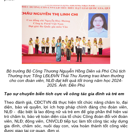
Bộ trưởng Bộ Công Thương Nguyễn Hồng Diên và Phó Chủ tịch
Thường trực Tổng LĐLĐVN Thái Thu Xương trao khen thưởng
cho con đoàn viên, NLĐ đạt kết quả tốt trong năm học 2024-
2025. Ảnh: Đền Phú
Tạo sự chuyển biến tích cực về công tác gia đình và trẻ em
Theo đánh giá, CĐCTVN đã thực hiện tốt chức năng chăm lo, đại
diện, bảo vệ quyền, lợi ích hợp pháp chính đáng cho đoàn viên,
NLĐ - đặc biệt là lao động nữ và trẻ em để góp phần thể hiện vai
trò chăm lo, bảo vệ toàn diện của tổ chức Công đoàn đối với đoàn
viên, NLĐ; động viên, CNVCLĐ tiếp tục làm tốt công tác xây dựng
gia đình, chăm sóc, nuôi dạy con, vừa hoàn thành tốt công việc
được giao tại cơ quan, đơn vị.