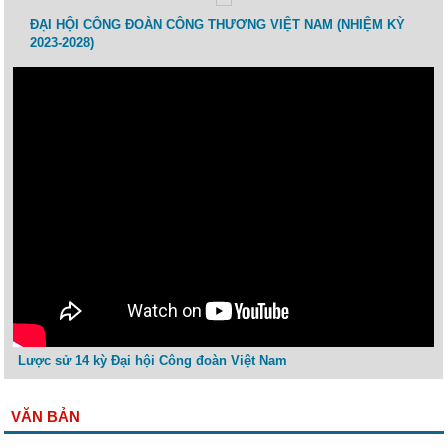
 lao
ĐẠI HỘI CÔNG ĐOÀN CÔNG THƯƠNG VIỆT NAM (NHIỆM KỲ
Toạ 
2023-2028)
Thươ
Lược sử 14 kỳ Đại hội Công đoàn Việt Nam
VĂN BẢN