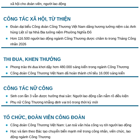
công tác phòng, chống buôn lậu, vận chuyển, sản xuất, mua bán, tàng trữ, sử dụng
xã hội cho đoàn viên, người lao động
trái phép thuốc lá trong tình hình mới
CÔNG TÁC XÃ HỘI, TỪ THIỆN
Đoàn đại biểu Công đoàn Công Thương Việt Nam dâng hương tưởng niệm các Anh
hùng Liệt sĩ tại Nhà Bia tưởng niệm Phường Nghĩa Đô
Hơn 116.500 người lao động ngành Công Thương được chăm lo trong Tháng Công
nhân 2026
THI ĐUA, KHEN THƯỞNG
Phong trào thi đua khơi dậy hơn 480.000 sáng kiến trong ngành Công Thương
Công đoàn Công Thương Việt Nam đã hoàn thành chỉ tiêu 16.000 sáng kiến
CÔNG TÁC NỮ CÔNG
Sinh con lần 3 vẫn được hưởng thai sản: Người lao động cần nắm rõ điều kiện
Phụ nữ Công Thương khẳng định vai trò trong thời kỳ mới
TỔ CHỨC, ĐOÀN VIÊN CÔNG ĐOÀN
Công đoàn Công Thương Việt Nam: Lan toả văn hóa công vụ tới người lao động
Học và làm theo Bác tạo chuyển biến mạnh mẽ trong công nhân, viên chức, lao
động ngành Công Thương