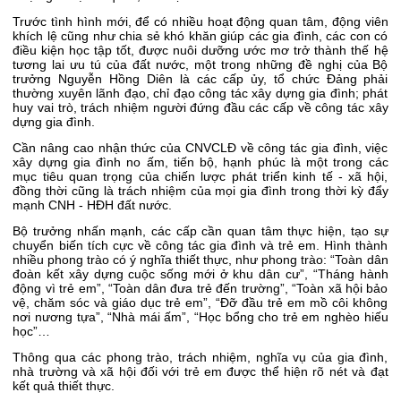
Trước tình hình mới, để có nhiều hoạt động quan tâm, động viên
khích lệ cũng như chia sẻ khó khăn giúp các gia đình, các con có
điều kiện học tập tốt, được nuôi dưỡng ước mơ trở thành thế hệ
tương lai ưu tú của đất nước, một trong những đề nghị của Bộ
trưởng Nguyễn Hồng Diên là các cấp ủy, tổ chức Đảng phải
thường xuyên lãnh đạo, chỉ đạo công tác xây dựng gia đình; phát
huy vai trò, trách nhiệm người đứng đầu các cấp về công tác xây
dựng gia đình.
Cần nâng cao nhận thức của CNVCLĐ về công tác gia đình, việc
xây dựng gia đình no ấm, tiến bộ, hạnh phúc là một trong các
mục tiêu quan trọng của chiến lược phát triển kinh tế - xã hội,
đồng thời cũng là trách nhiệm của mọi gia đình trong thời kỳ đẩy
mạnh CNH - HĐH đất nước.
Bộ trưởng nhấn mạnh, các cấp cần quan tâm thực hiện, tạo sự
chuyển biến tích cực về công tác gia đình và trẻ em. Hình thành
nhiều phong trào có ý nghĩa thiết thực, như phong trào: “Toàn dân
đoàn kết xây dựng cuộc sống mới ở khu dân cư”, “Tháng hành
động vì trẻ em”, “Toàn dân đưa trẻ đến trường”, “Toàn xã hội bảo
vệ, chăm sóc và giáo dục trẻ em”, “Đỡ đầu trẻ em mồ côi không
nơi nương tựa”, “Nhà mái ấm”, “Học bổng cho trẻ em nghèo hiếu
học”…
Thông qua các phong trào, trách nhiệm, nghĩa vụ của gia đình,
nhà trường và xã hội đối với trẻ em được thể hiện rõ nét và đạt
kết quả thiết thực.