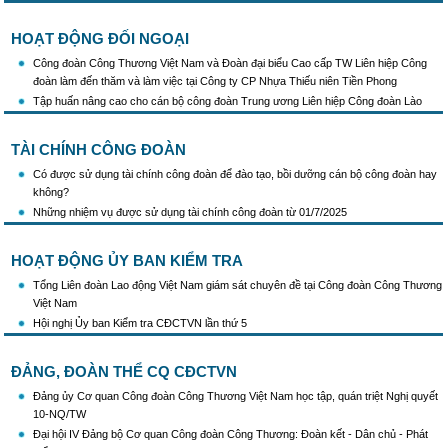
HOẠT ĐỘNG ĐỐI NGOẠI
Công đoàn Công Thương Việt Nam và Đoàn đại biểu Cao cấp TW Liên hiệp Công
đoàn làm đến thăm và làm việc tại Công ty CP Nhựa Thiếu niên Tiền Phong
Tập huấn nâng cao cho cán bộ công đoàn Trung ương Liên hiệp Công đoàn Lào
TÀI CHÍNH CÔNG ĐOÀN
Có được sử dụng tài chính công đoàn để đào tạo, bồi dưỡng cán bộ công đoàn hay
không?
Những nhiệm vụ được sử dụng tài chính công đoàn từ 01/7/2025
HOẠT ĐỘNG ỦY BAN KIỂM TRA
Tổng Liên đoàn Lao động Việt Nam giám sát chuyên đề tại Công đoàn Công Thương
Việt Nam
Hội nghị Ủy ban Kiểm tra CĐCTVN lần thứ 5
ĐẢNG, ĐOÀN THỂ CQ CĐCTVN
Đảng ủy Cơ quan Công đoàn Công Thương Việt Nam học tập, quán triệt Nghị quyết
10-NQ/TW
Đại hội IV Đảng bộ Cơ quan Công đoàn Công Thương: Đoàn kết - Dân chủ - Phát