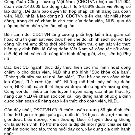
Công đoàn Công Thương Việt Nam (CĐCTVN) hiện có 141.004
đoàn viên/148.609 lao động (đạt tỉ lệ 94,88% đoàn viên/tổng số
lao động). Để đảm bảo quyền lợi hợp pháp, chính đáng của đoàn
viên, NLĐ, nhất là lao động nữ, CĐCTVN triển khai rất nhiều hoạt
động, trong đó có chăm lo cho con của đoàn viên, NLĐ, qua đó
giúp họ thêm phần yên tâm công tác.
Bên cạnh đó, CĐCTVN tăng cường phối hợp kiểm tra, giám sát
hoặc chủ trì giám sát việc thực hiện chế độ, chính sách đối với lao
động nữ, trẻ em; đồng thời phối hợp kiểm tra, giám sát việc thực
hiện quy định Điều lệ Công đoàn Việt Nam về công tác nữ công,
chế độ chính sách nữ, công tác bình đẳng giới, vì sự tiến bộ Phụ
nữ.
Đặc biệt CĐ ngành thúc đẩy thực hiện các mô hình hoạt động
chăm lo cho đoàn viên, NLĐ như mô hình “Sức khỏe của bạn”,
“Phòng vắt sữa mẹ tại nơi làm việc”, “Trại hè cho con công nhân
lao động”, “Lễ cưới tập thể”. Những mô hình này hỗ trợ đoàn
viên, NLĐ một cách thiết thực và được nhiều người hưởng ứng.
Cùng với đó, nhiều tài liệu tuyên truyền nâng cao nhận thức, kỹ
năng của NLĐ về chăm sóc con cái, xây dựng hạnh phúc gia đình
được biên soạn để nâng cao kiến thức cho đoàn viên, NLĐ…
Gần đây nhất, CĐCTVN đã tổ chức tuyên dương 36 gia đình tiêu
biểu; 50 học sinh giỏi quốc gia, quốc tế; 13 học sinh vượt khó học
giỏi được biểu dương, khen thưởng. Buổi lễ tuyên dương không
chỉ là sự tôn vinh, hỗ trợ mà còn là dịp để mọi người chia sẻ kinh
nghiệm trong học tập, trong nuôi dạy con, xây dựng gia đình hạnh
phúc.