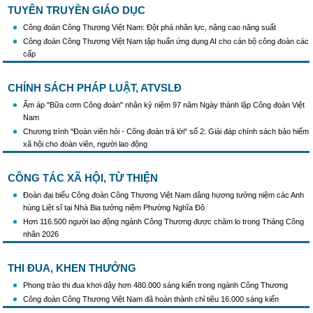
Triển khai truyền thông "Chiến dịch 500 ngày đêm đẩy mạnh thực hiện tìm kiếm, quy
TUYÊN TRUYỀN GIÁO DỤC
tập và xác định danh tính hài cốt liệt sĩ"
Hướng dẫn tuyên truyền kỷ niệm 97 năm Ngày thành lập Công đoàn Việt Nam
Công đoàn Công Thương Việt Nam: Đột phá nhân lực, nâng cao năng suất
(28/7/1929 - 28/7/2026)
Công đoàn Công Thương Việt Nam tập huấn ứng dụng AI cho cán bộ công đoàn các
Khẩu hiệu tuyên truyền trong nhiệm kỳ Đại hội XIV của Đảng
cấp
Triển khai thực hiện Chỉ thị số 25/CT-TTg của Thủ tướng Chính phủ về tăng cường
công tác phòng, chống buôn lậu, vận chuyển, sản xuất, mua bán, tàng trữ, sử dụng
CHÍNH SÁCH PHÁP LUẬT, ATVSLĐ
trái phép thuốc lá trong tình hình mới
Ấm áp "Bữa cơm Công đoàn" nhân kỷ niệm 97 năm Ngày thành lập Công đoàn Việt
Nam
Chương trình "Đoàn viên hỏi - Công đoàn trả lời" số 2: Giải đáp chính sách bảo hiểm
xã hội cho đoàn viên, người lao động
CÔNG TÁC XÃ HỘI, TỪ THIỆN
Đoàn đại biểu Công đoàn Công Thương Việt Nam dâng hương tưởng niệm các Anh
hùng Liệt sĩ tại Nhà Bia tưởng niệm Phường Nghĩa Đô
Hơn 116.500 người lao động ngành Công Thương được chăm lo trong Tháng Công
nhân 2026
THI ĐUA, KHEN THƯỞNG
Phong trào thi đua khơi dậy hơn 480.000 sáng kiến trong ngành Công Thương
Công đoàn Công Thương Việt Nam đã hoàn thành chỉ tiêu 16.000 sáng kiến