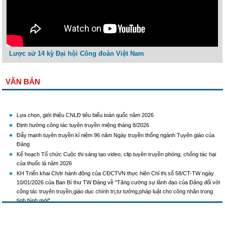
Lược sử 14 kỳ Đại hội Công đoàn Việt Nam
VĂN BẢN
Lựa chọn, giới thiệu CNLĐ tiêu biểu toàn quốc năm 2026
Định hướng công tác tuyên truyền miệng tháng 8/2026
Đẩy mạnh tuyên truyền kỉ niệm 96 năm Ngày truyền thống ngành Tuyên giáo của
Đảng
Kế hoạch Tổ chức Cuộc thi sáng tạo video, clip tuyên truyền phòng, chống tác hại
của thuốc lá năm 2026
KH Triển khai Ch/tr hành động của CĐCTVN thực hiện Chỉ thị số 58/CT-TW ngày
10/01/2026 của Ban Bí thư TW Đảng về "Tăng cường sự lãnh đạo của Đảng đối với
công tác truyên truyền,giáo dục chính trị,tư tưởng,pháp luật cho công nhân trong
tình hình mới"
Triển khai thực hiện Hướng dẫn số 28/HD-BTGDVTW về xác định, lựa chọn ngày
truyền thống, ngày thành lập, ngày tái lập sau sắp xếp tổ chức bộ máy của hệ thống
chính trị