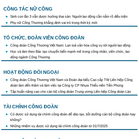
CÔNG TÁC NỮ CÔNG
Sinh con lần 3 vẫn được hưởng thai sản: Người lao động cần nắm rõ điều kiện
Phụ nữ Công Thương khẳng định vai trò trong thời kỳ mới
TỔ CHỨC, ĐOÀN VIÊN CÔNG ĐOÀN
Công đoàn Công Thương Việt Nam: Lan toả văn hóa công vụ tới người lao động
Học và làm theo Bác tạo chuyển biến mạnh mẽ trong công nhân, viên chức, lao
động ngành Công Thương
HOẠT ĐỘNG ĐỐI NGOẠI
Công đoàn Công Thương Việt Nam và Đoàn đại biểu Cao cấp TW Liên hiệp Công
đoàn làm đến thăm và làm việc tại Công ty CP Nhựa Thiếu niên Tiền Phong
Tập huấn nâng cao cho cán bộ công đoàn Trung ương Liên hiệp Công đoàn Lào
TÀI CHÍNH CÔNG ĐOÀN
Có được sử dụng tài chính công đoàn để đào tạo, bồi dưỡng cán bộ công đoàn hay
không?
Những nhiệm vụ được sử dụng tài chính công đoàn từ 01/7/2025