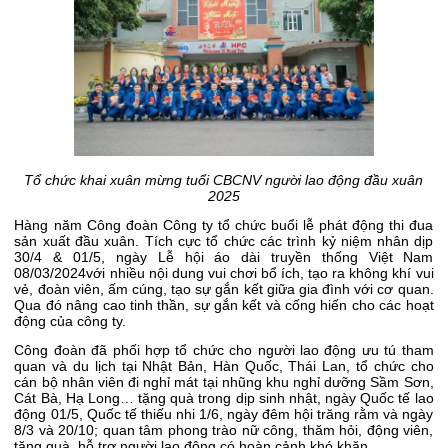
Tổ chức khai xuân mừng tuổi CBCNV người lao động đầu xuân
2025
Hàng năm Công đoàn Công ty tổ chức buổi lễ phát động thi đua
sản xuất đầu xuân. Tích cực tổ chức các trình kỷ niệm nhân dịp
30/4 & 01/5, ngày Lễ hội áo dài truyền thống Việt Nam
08/03/2024với nhiều nội dung vui chơi bổ ích, tạo ra không khí vui
vẻ, đoàn viên, ấm cúng, tạo sự gắn kết giữa gia đình với cơ quan.
Qua đó nâng cao tinh thần, sự gắn kết và cống hiến cho các hoạt
động của công ty.
Công đoàn đã phối hợp tổ chức cho người lao động ưu tú tham
quan và du lịch tại Nhật Bản, Hàn Quốc, Thái Lan, tổ chức cho
cán bộ nhân viên đi nghỉ mát tại nhũng khu nghỉ dưỡng Sầm Sơn,
Cát Bà, Hạ Long… tặng quà trong dịp sinh nhật, ngày Quốc tế lao
động 01/5, Quốc tế thiếu nhi 1/6, ngày đêm hội trăng rằm và ngày
8/3 và 20/10; quan tâm phong trào nữ công, thăm hỏi, động viên,
tặng quà, hỗ trợ người lao động có hoàn cảnh khó khăn.