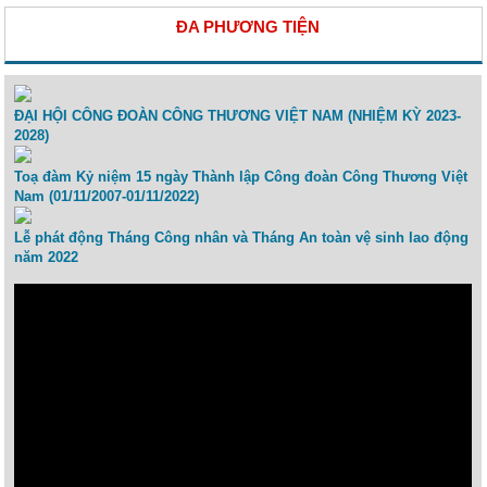
ĐA PHƯƠNG TIỆN
ĐẠI HỘI CÔNG ĐOÀN CÔNG THƯƠNG VIỆT NAM (NHIỆM KỲ 2023-
2028)
Toạ đàm Kỷ niệm 15 ngày Thành lập Công đoàn Công Thương Việt
Nam (01/11/2007-01/11/2022)
Lễ phát động Tháng Công nhân và Tháng An toàn vệ sinh lao động
năm 2022